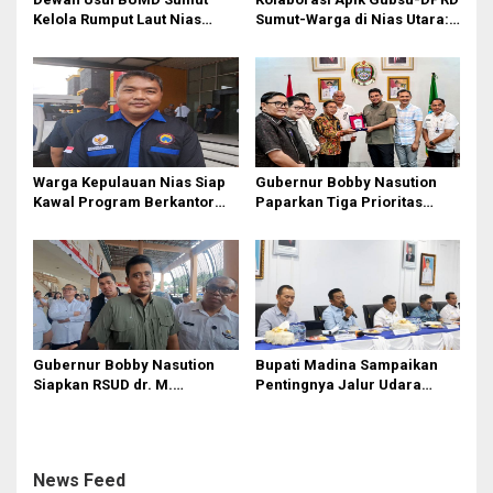
Kelola Rumput Laut Nias
Sumut-Warga di Nias Utara:
Utara dari Hulu ke Hilir
Jalan Rusak Puluhan Tahun
Akhirnya Diperbaiki
Warga Kepulauan Nias Siap
Gubernur Bobby Nasution
Kawal Program Berkantor
Paparkan Tiga Prioritas
Gubsu Bobby Nasution
Pembangunan Kepulauan
Nias
Gubernur Bobby Nasution
Bupati Madina Sampaikan
Siapkan RSUD dr. M.
Pentingnya Jalur Udara
Thomsen Jadi Rumah Sakit
dalam Percepatan
Regional Kepulauan Nias
Pembangunan
News Feed