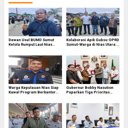
Dewan Usul BUMD Sumut
Kolaborasi Apik Gubsu-DPRD
Kelola Rumput Laut Nias
Sumut-Warga di Nias Utara:
Utara dari Hulu ke Hilir
Jalan Rusak Puluhan Tahun
Akhirnya Diperbaiki
Warga Kepulauan Nias Siap
Gubernur Bobby Nasution
Kawal Program Berkantor
Paparkan Tiga Prioritas
Gubsu Bobby Nasution
Pembangunan Kepulauan
Nias