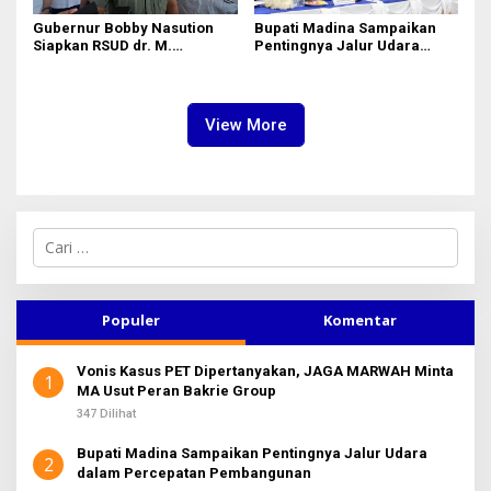
Gubernur Bobby Nasution
Bupati Madina Sampaikan
Siapkan RSUD dr. M.
Pentingnya Jalur Udara
Thomsen Jadi Rumah Sakit
dalam Percepatan
Regional Kepulauan Nias
Pembangunan
View More
C
a
r
i
u
Populer
Komentar
n
t
Vonis Kasus PET Dipertanyakan, JAGA MARWAH Minta
u
1
MA Usut Peran Bakrie Group
k
:
347 Dilihat
Bupati Madina Sampaikan Pentingnya Jalur Udara
2
dalam Percepatan Pembangunan