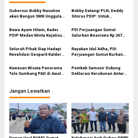
a
s
Gubernur Bobby Nasution
Bobby Datangi PLN, Deddy
akan Bangun SMK Unggulan
Sitorus PDIP: Untuk
i
Pariwisata Berkonsep
Pencitraan Atau
Boarding School di Samosir
Gubernurnya Gak Paham?
p
Bawa Ayam Hitam, Kader
PDI Perjuangan Sumut
PDIP Medan Minta Kejatisu
Salurkan Beasiswa Rp 247
o
Pulihkan Nama Baik Rapidin
Juta di Kepulauan Nias
s
Simbolon di Kasus Korupsi
Seluruh Pihak Siap Hadapi
Rayakan Idul Adha, PDI
Dana Covid Samosir
Revalidasi Geopark Kaldera
Perjuangan Sumut Kurban
Toba Oleh UNESCO
100 Ekor Lembu
Kawasan Wisata Panorama
Pemkab Samosir Dukung
Tele Sumbang PAD di Awal
Deklarasi Kerukunan Antar
Pembukaan
Umat Beragama
Jangan Lewatkan
Dewan Usul BUMD Sumut
Kolaborasi Apik Gubsu-DPRD