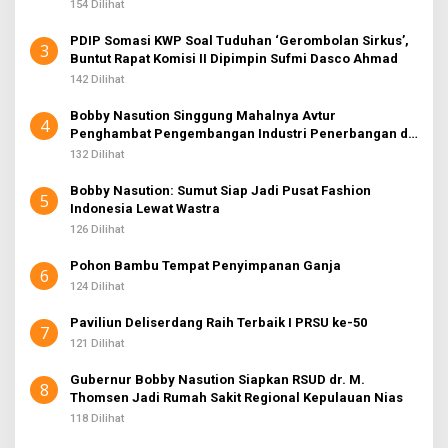
154 Dilihat
PDIP Somasi KWP Soal Tuduhan ‘Gerombolan Sirkus’,
3
Buntut Rapat Komisi II Dipimpin Sufmi Dasco Ahmad
142 Dilihat
Bobby Nasution Singgung Mahalnya Avtur
4
Penghambat Pengembangan Industri Penerbangan di
Sumut
132 Dilihat
Bobby Nasution: Sumut Siap Jadi Pusat Fashion
5
Indonesia Lewat Wastra
126 Dilihat
Pohon Bambu Tempat Penyimpanan Ganja
6
124 Dilihat
Paviliun Deliserdang Raih Terbaik I PRSU ke-50
7
121 Dilihat
Gubernur Bobby Nasution Siapkan RSUD dr. M.
8
Thomsen Jadi Rumah Sakit Regional Kepulauan Nias
118 Dilihat