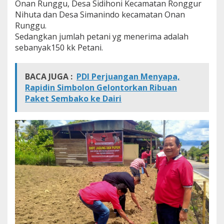
Onan Runggu, Desa Sidihoni Kecamatan Ronggur
d
Nihuta dan Desa Simanindo kecamatan Onan
a
Runggu.
n
P
Sedangkan jumlah petani yg menerima adalah
u
sebanyak150 kk Petani.
p
u
k
BACA JUGA :
PDI Perjuangan Menyapa,
Rapidin Simbolon Gelontorkan Ribuan
Paket Sembako ke Dairi