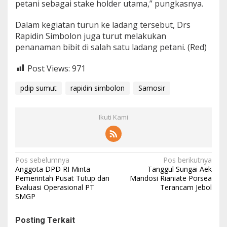
petani sebagai stake holder utama,” pungkasnya.
Dalam kegiatan turun ke ladang tersebut, Drs
Rapidin Simbolon juga turut melakukan
penanaman bibit di salah satu ladang petani. (Red)
Post Views:
971
pdip sumut
rapidin simbolon
Samosir
Ikuti Kami
N
Pos sebelumnya
Pos berikutnya
Anggota DPD RI Minta
Tanggul Sungai Aek
a
Pemerintah Pusat Tutup dan
Mandosi Rianiate Porsea
Evaluasi Operasional PT
Terancam Jebol
v
SMGP
i
g
Posting Terkait