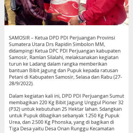
j
u
a
n
g
a
n
SAMOSIR – Ketua DPD PDI Perjuangan Provinsi
B
Sumatera Utara Drs Rapidin Simbolon MM,
a
didampingi Ketua DPC PDI Perjuangan kabupaten
g
Samosir, Ramlan Silalahi, melaksanakan kegiatan
i
k
turun ke Ladang dalam rangka memberikan
a
bantuan Bibit jagung dan Pupuk kepada ratusan
n
Petani di Kabupaten Samosir, Selasa dan Rabu (27-
B
28/9/2022).
i
b
i
Dalam kegiatan kali ini, DPD PDI Perjuangan Sumut
t
membagikan 220 Kg Bibit Jagung Unggul Pioner 32
J
(P32) untuk kebutuhan 25 Hektar lahan. Sdangkan
a
untuk Pupuk dibagikan sebanyak 1.250 Kg Pupuk
g
u
Urea, dan 2.500 Kg Phonska, yang di bagikan di
n
Tiga Desa yaitu Desa Onan Runggu Kecamatan
g