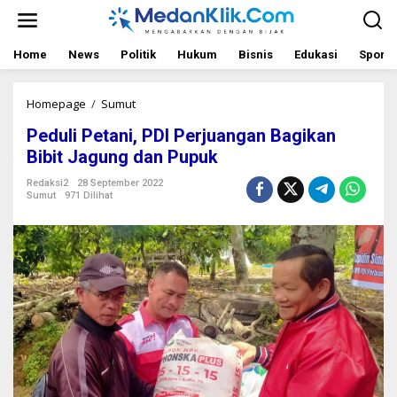
L
e
w
a
Home
News
Politik
Hukum
Bisnis
Edukasi
Sport
t
i
k
Homepage
/
Sumut
P
e
e
Peduli Petani, PDI Perjuangan Bagikan
k
d
o
u
Bibit Jagung dan Pupuk
n
l
t
i
Redaksi2
28 September 2022
Sumut
971 Dilihat
e
P
n
e
t
a
n
i
,
P
D
I
P
e
r