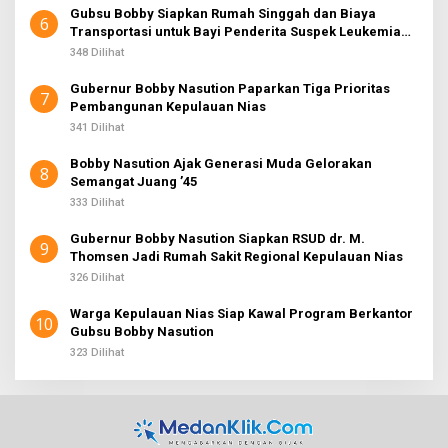
Gubsu Bobby Siapkan Rumah Singgah dan Biaya
6
Transportasi untuk Bayi Penderita Suspek Leukemia
Asal Nias Barat
348 Dilihat
Gubernur Bobby Nasution Paparkan Tiga Prioritas
7
Pembangunan Kepulauan Nias
341 Dilihat
Bobby Nasution Ajak Generasi Muda Gelorakan
8
Semangat Juang ’45
333 Dilihat
Gubernur Bobby Nasution Siapkan RSUD dr. M.
9
Thomsen Jadi Rumah Sakit Regional Kepulauan Nias
326 Dilihat
Warga Kepulauan Nias Siap Kawal Program Berkantor
10
Gubsu Bobby Nasution
323 Dilihat