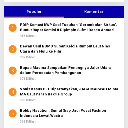
r
A
i
K
u
Populer
Komentar
S
n
I
2
t
PDIP Somasi KWP Soal Tuduhan ‘Gerombolan Sirkus’,
u
1
Buntut Rapat Komisi II Dipimpin Sufmi Dasco Ahmad
k
:
458 Dilihat
Dewan Usul BUMD Sumut Kelola Rumput Laut Nias
2
Utara dari Hulu ke Hilir
387 Dilihat
Bupati Madina Sampaikan Pentingnya Jalur Udara
3
dalam Percepatan Pembangunan
376 Dilihat
Vonis Kasus PET Dipertanyakan, JAGA MARWAH Minta
4
MA Usut Peran Bakrie Group
368 Dilihat
Bobby Nasution: Sumut Siap Jadi Pusat Fashion
5
Indonesia Lewat Wastra
361 Dilihat