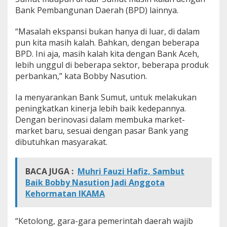
h
Bank Pembangunan Daerah (BPD) lainnya.
,
M
“Masalah ekspansi bukan hanya di luar, di dalam
u
pun kita masih kalah. Bahkan, dengan beberapa
h
r
BPD. Ini aja, masih kalah kita dengan Bank Aceh,
i
lebih unggul di beberapa sektor, beberapa produk
F
perbankan,” kata Bobby Nasution.
a
u
Ia menyarankan Bank Sumut, untuk melakukan
z
i
peningkatkan kinerja lebih baik kedepannya.
H
Dengan berinovasi dalam membuka market-
a
market baru, sesuai dengan pasar Bank yang
f
dibutuhkan masyarakat.
i
z
:
BACA JUGA :
Muhri Fauzi Hafiz, Sambut
J
a
Baik Bobby Nasution Jadi Anggota
j
Kehormatan IKAMA
a
r
a
“Ketolong, gara-gara pemerintah daerah wajib
n