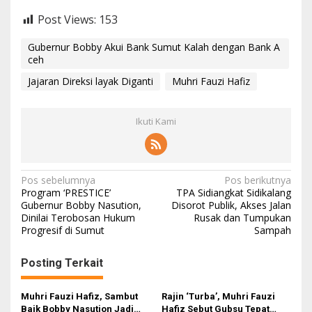
Post Views:
153
Gubernur Bobby Akui Bank Sumut Kalah dengan Bank A
ceh
Jajaran Direksi layak Diganti
Muhri Fauzi Hafiz
Ikuti Kami
N
Pos sebelumnya
Pos berikutnya
Program ‘PRESTICE’
TPA Sidiangkat Sidikalang
a
Gubernur Bobby Nasution,
Disorot Publik, Akses Jalan
Dinilai Terobosan Hukum
Rusak dan Tumpukan
v
Progresif di Sumut
Sampah
i
g
Posting Terkait
a
s
Muhri Fauzi Hafiz, Sambut
Rajin ‘Turba’, Muhri Fauzi
Baik Bobby Nasution Jadi
Hafiz Sebut Gubsu Tepat