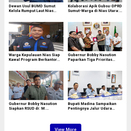
Dewan Usul BUMD Sumut
Kolaborasi Apik Gubsu-DPRD
Kelola Rumput Laut Nias
Sumut-Warga di Nias Utara:
Utara dari Hulu ke Hilir
Jalan Rusak Puluhan Tahun
Akhirnya Diperbaiki
Warga Kepulauan Nias Siap
Gubernur Bobby Nasution
Kawal Program Berkantor
Paparkan Tiga Prioritas
Gubsu Bobby Nasution
Pembangunan Kepulauan
Nias
Gubernur Bobby Nasution
Bupati Madina Sampaikan
Siapkan RSUD dr. M.
Pentingnya Jalur Udara
Thomsen Jadi Rumah Sakit
dalam Percepatan
Regional Kepulauan Nias
Pembangunan
View More