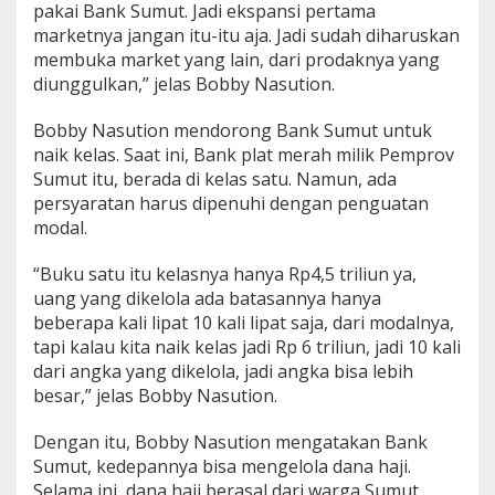
pakai Bank Sumut. Jadi ekspansi pertama
D
marketnya jangan itu-itu aja. Jadi sudah diharuskan
i
r
membuka market yang lain, dari prodaknya yang
e
diunggulkan,” jelas Bobby Nasution.
k
s
Bobby Nasution mendorong Bank Sumut untuk
i
naik kelas. Saat ini, Bank plat merah milik Pemprov
l
a
Sumut itu, berada di kelas satu. Namun, ada
y
persyaratan harus dipenuhi dengan penguatan
a
modal.
k
D
“Buku satu itu kelasnya hanya Rp4,5 triliun ya,
i
g
uang yang dikelola ada batasannya hanya
a
beberapa kali lipat 10 kali lipat saja, dari modalnya,
n
tapi kalau kita naik kelas jadi Rp 6 triliun, jadi 10 kali
t
dari angka yang dikelola, jadi angka bisa lebih
i
besar,” jelas Bobby Nasution.
!
Dengan itu, Bobby Nasution mengatakan Bank
Sumut, kedepannya bisa mengelola dana haji.
Selama ini, dana haji berasal dari warga Sumut,