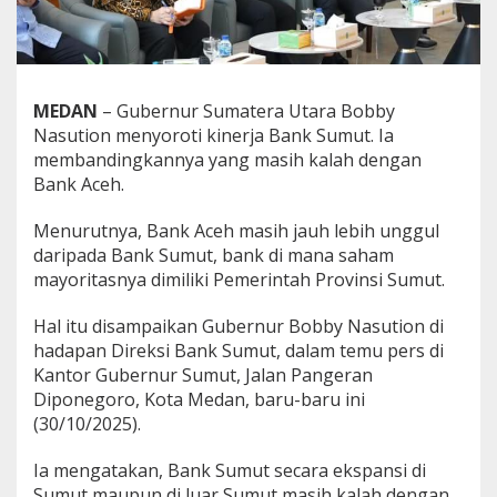
n
k
S
u
m
MEDAN
– Gubernur Sumatera Utara Bobby
u
t
Nasution menyoroti kinerja Bank Sumut. Ia
K
membandingkannya yang masih kalah dengan
a
Bank Aceh.
l
a
Menurutnya, Bank Aceh masih jauh lebih unggul
h
d
daripada Bank Sumut, bank di mana saham
e
mayoritasnya dimiliki Pemerintah Provinsi Sumut.
n
g
Hal itu disampaikan Gubernur Bobby Nasution di
a
hadapan Direksi Bank Sumut, dalam temu pers di
n
B
Kantor Gubernur Sumut, Jalan Pangeran
a
Diponegoro, Kota Medan, baru-baru ini
n
(30/10/2025).
k
A
Ia mengatakan, Bank Sumut secara ekspansi di
c
e
Sumut maupun di luar Sumut masih kalah dengan