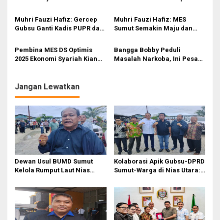
i
Anggota Kehormatan IKAMA
Tunjuk Alexander Jadi
Kadisdik
p
Muhri Fauzi Hafiz: Gercep
Muhri Fauzi Hafiz: MES
Gubsu Ganti Kadis PUPR dan
Sumut Semakin Maju dan
o
Kadis Pendidikan Kado
Solid Bersama Bang Ijeck
s
Terbaik Hari Raya
Pembina MES DS Optimis
Bangga Bobby Peduli
2025 Ekonomi Syariah Kian
Masalah Narkoba, Ini Pesan
Berkembang
Bang Fauzi
Jangan Lewatkan
Dewan Usul BUMD Sumut
Kolaborasi Apik Gubsu-DPRD
Kelola Rumput Laut Nias
Sumut-Warga di Nias Utara:
Utara dari Hulu ke Hilir
Jalan Rusak Puluhan Tahun
Akhirnya Diperbaiki