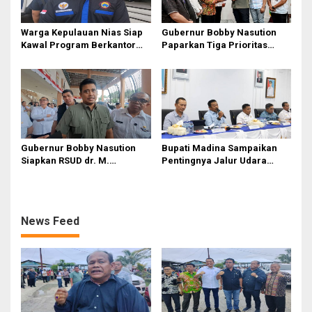
Warga Kepulauan Nias Siap
Gubernur Bobby Nasution
Kawal Program Berkantor
Paparkan Tiga Prioritas
Gubsu Bobby Nasution
Pembangunan Kepulauan
Nias
Gubernur Bobby Nasution
Bupati Madina Sampaikan
Siapkan RSUD dr. M.
Pentingnya Jalur Udara
Thomsen Jadi Rumah Sakit
dalam Percepatan
Regional Kepulauan Nias
Pembangunan
News Feed