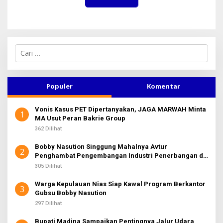
C
a
r
i
u
Populer
Komentar
n
t
Vonis Kasus PET Dipertanyakan, JAGA MARWAH Minta
u
1
MA Usut Peran Bakrie Group
k
:
362 Dilihat
Bobby Nasution Singgung Mahalnya Avtur
2
Penghambat Pengembangan Industri Penerbangan di
Sumut
305 Dilihat
Warga Kepulauan Nias Siap Kawal Program Berkantor
3
Gubsu Bobby Nasution
297 Dilihat
Bupati Madina Sampaikan Pentingnya Jalur Udara