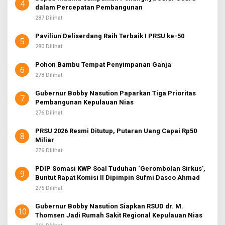
4
dalam Percepatan Pembangunan
287 Dilihat
Paviliun Deliserdang Raih Terbaik I PRSU ke-50
5
280 Dilihat
Pohon Bambu Tempat Penyimpanan Ganja
6
278 Dilihat
Gubernur Bobby Nasution Paparkan Tiga Prioritas
7
Pembangunan Kepulauan Nias
276 Dilihat
PRSU 2026 Resmi Ditutup, Putaran Uang Capai Rp50
8
Miliar
276 Dilihat
PDIP Somasi KWP Soal Tuduhan ‘Gerombolan Sirkus’,
9
Buntut Rapat Komisi II Dipimpin Sufmi Dasco Ahmad
275 Dilihat
Gubernur Bobby Nasution Siapkan RSUD dr. M.
10
Thomsen Jadi Rumah Sakit Regional Kepulauan Nias