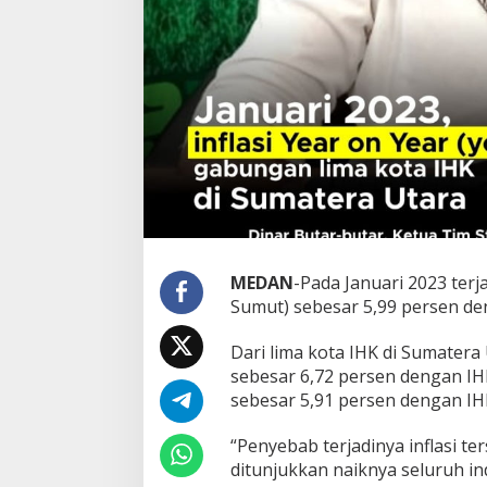
n
,
M
e
d
a
n
T
e
r
e
n
d
a
MEDAN
-Pada Januari 2023 terja
h
Sumut) sebesar 5,99 persen de
Dari lima kota IHK di Sumatera U
sebesar 6,72 persen dengan IH
sebesar 5,91 persen dengan IH
“Penyebab terjadinya inflasi t
ditunjukkan naiknya seluruh i