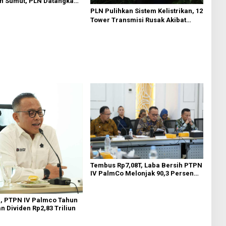
an Sumut, PLN Datangkan
wer Emergency dan
PLN Pulihkan Sistem Kelistrikan, 12
Lintas Wilayah
Tower Transmisi Rusak Akibat
Cuaca Ekstrem di Sumut
Tembus Rp7,08T, Laba Bersih PTPN
IV PalmCo Melonjak 90,3 Persen
pada 2025, Ditopang Produksi dan
Efisiensi
n, PTPN IV Palmco Tahun
an Dividen Rp2,83 Triliun