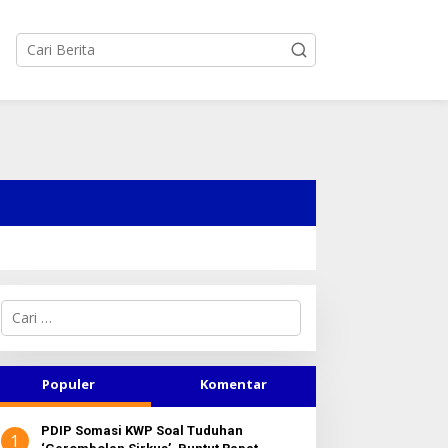
C
a
r
i
u
Populer
Komentar
n
t
PDIP Somasi KWP Soal Tuduhan
u
1