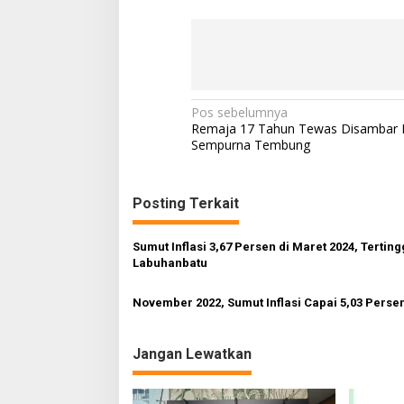
N
Pos sebelumnya
Remaja 17 Tahun Tewas Disambar K
a
Sempurna Tembung
v
i
Posting Terkait
g
a
Sumut Inflasi 3,67 Persen di Maret 2024, Terting
s
Labuhanbatu
i
November 2022, Sumut Inflasi Capai 5,03 Perse
p
o
Jangan Lewatkan
s