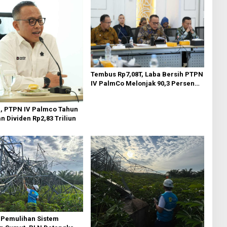
Tembus Rp7,08T, Laba Bersih PTPN
IV PalmCo Melonjak 90,3 Persen
pada 2025, Ditopang Produksi dan
Efisiensi
n, PTPN IV Palmco Tahun
an Dividen Rp2,83 Triliun
 Pemulihan Sistem