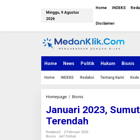
L
e
Home
INDEKS
Reda
Minggu, 9 Agustus
w
a
2026
Disclaimer
t
i
k
e
k
o
n
Home
News
Politik
Hukum
Bisnis
t
e
n
Home
INDEKS
Redaksi
Tentang Kami
Kode 
Homepage
/
Bisnis
J
a
Januari 2023, Sumut 
n
u
Terendah
a
r
i
Redaksi2
2 Februari 2023
2
Bisnis
647 Dilihat