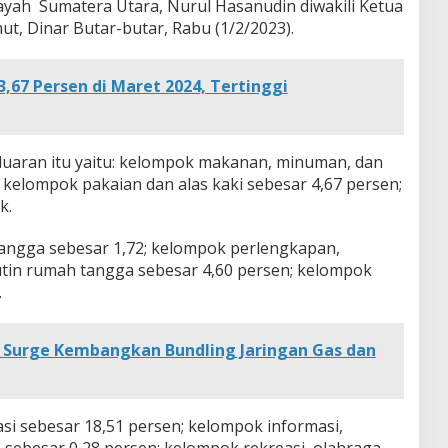
layah Sumatera Utara, Nurul Hasanudin diwakili Ketua
mut, Dinar Butar-butar, Rabu (1/2/2023).
3,67 Persen di Maret 2024, Tertinggi
uaran itu yaitu: kelompok makanan, minuman, dan
 kelompok pakaian dan alas kaki sebesar 4,67 persen;
k.
tangga sebesar 1,72; kelompok perlengkapan,
utin rumah tangga sebesar 4,60 persen; kelompok
.
Surge Kembangkan Bundling Jaringan Gas dan
i sebesar 18,51 persen; kelompok informasi,
sebesar 0,28 persen; kelompok rekreasi, olahraga,