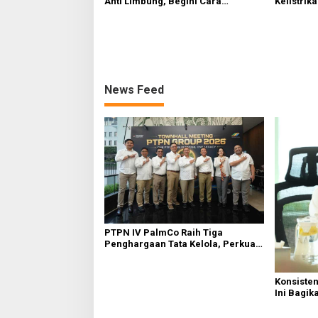
Kelistrik
Anti Limbung, Begini Cara
Empat To
Kerjanya
Personel 
News Feed
PTPN IV PalmCo Raih Tiga
Penghargaan Tata Kelola, Perkuat
Kinerja Operasional dan Efisiensi
Konsiste
Ini Bagik