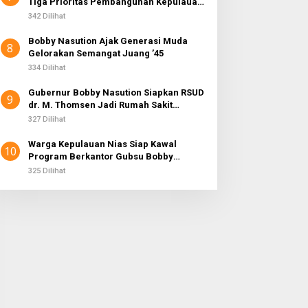
Tiga Prioritas Pembangunan Kepulauan
Nias
342 Dilihat
Bobby Nasution Ajak Generasi Muda
8
Gelorakan Semangat Juang ’45
334 Dilihat
Gubernur Bobby Nasution Siapkan RSUD
9
dr. M. Thomsen Jadi Rumah Sakit
Regional Kepulauan Nias
327 Dilihat
Warga Kepulauan Nias Siap Kawal
10
Program Berkantor Gubsu Bobby
Nasution
325 Dilihat