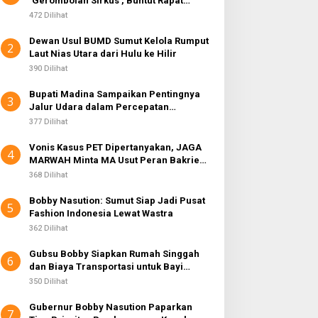
‘Gerombolan Sirkus’, Buntut Rapat
k
Komisi II Dipimpin Sufmi Dasco Ahmad
:
472 Dilihat
Dewan Usul BUMD Sumut Kelola Rumput
2
Laut Nias Utara dari Hulu ke Hilir
390 Dilihat
Bupati Madina Sampaikan Pentingnya
3
Jalur Udara dalam Percepatan
Pembangunan
377 Dilihat
Vonis Kasus PET Dipertanyakan, JAGA
4
MARWAH Minta MA Usut Peran Bakrie
Group
368 Dilihat
Bobby Nasution: Sumut Siap Jadi Pusat
5
Fashion Indonesia Lewat Wastra
362 Dilihat
Gubsu Bobby Siapkan Rumah Singgah
6
dan Biaya Transportasi untuk Bayi
Penderita Suspek Leukemia Asal Nias
350 Dilihat
Barat
Gubernur Bobby Nasution Paparkan
7