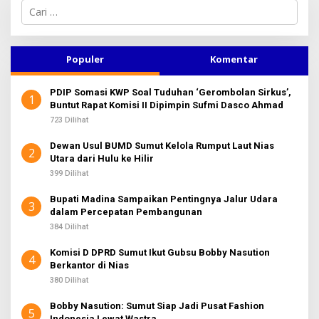
C
a
r
i
u
Populer
Komentar
n
t
PDIP Somasi KWP Soal Tuduhan ‘Gerombolan Sirkus’,
u
1
Buntut Rapat Komisi II Dipimpin Sufmi Dasco Ahmad
k
:
723 Dilihat
Dewan Usul BUMD Sumut Kelola Rumput Laut Nias
2
Utara dari Hulu ke Hilir
399 Dilihat
Bupati Madina Sampaikan Pentingnya Jalur Udara
3
dalam Percepatan Pembangunan
384 Dilihat
Komisi D DPRD Sumut Ikut Gubsu Bobby Nasution
4
Berkantor di Nias
380 Dilihat
Bobby Nasution: Sumut Siap Jadi Pusat Fashion
5
Indonesia Lewat Wastra