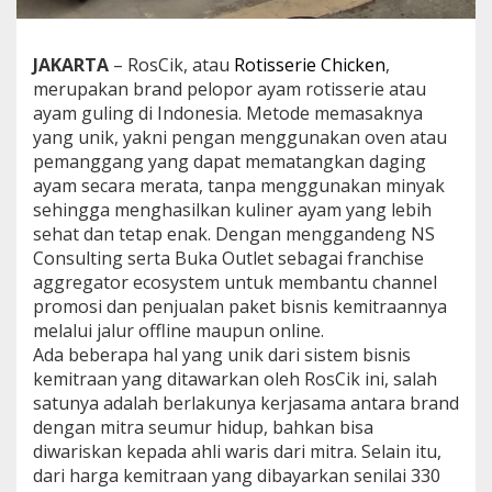
s
p
a
JAKARTA
– RosCik, atau
Rotisserie Chicken
,
d
merupakan brand pelopor ayam rotisserie atau
a
ayam guling di Indonesia. Metode memasaknya
P
r
yang unik, yakni pengan menggunakan oven atau
o
pemanggang yang dapat mematangkan daging
d
ayam secara merata, tanpa menggunakan minyak
u
sehingga menghasilkan kuliner ayam yang lebih
k
sehat dan tetap enak. Dengan menggandeng NS
P
e
Consulting serta Buka Outlet sebagai franchise
n
aggregator ecosystem untuk membantu channel
g
promosi dan penjualan paket bisnis kemitraannya
a
melalui jalur offline maupun online.
n
a
Ada beberapa hal yang unik dari sistem bisnis
n
kemitraan yang ditawarkan oleh RosCik ini, salah
S
satunya adalah berlakunya kerjasama antara brand
e
dengan mitra seumur hidup, bahkan bisa
h
diwariskan kepada ahli waris dari mitra. Selain itu,
a
t
dari harga kemitraan yang dibayarkan senilai 330