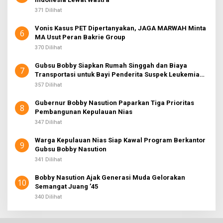
371 Dilihat
Vonis Kasus PET Dipertanyakan, JAGA MARWAH Minta
6
MA Usut Peran Bakrie Group
370 Dilihat
Gubsu Bobby Siapkan Rumah Singgah dan Biaya
7
Transportasi untuk Bayi Penderita Suspek Leukemia
Asal Nias Barat
357 Dilihat
Gubernur Bobby Nasution Paparkan Tiga Prioritas
8
Pembangunan Kepulauan Nias
347 Dilihat
Warga Kepulauan Nias Siap Kawal Program Berkantor
9
Gubsu Bobby Nasution
341 Dilihat
Bobby Nasution Ajak Generasi Muda Gelorakan
10
Semangat Juang ’45
340 Dilihat