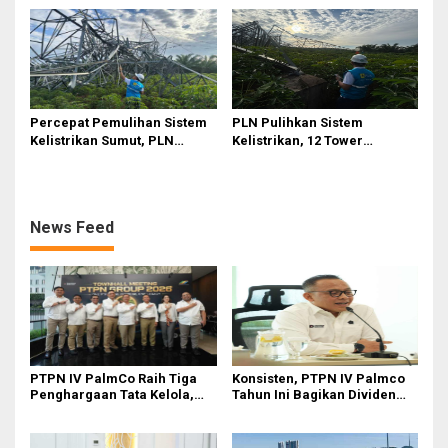
Ditopang Produksi dan
Efisiensi
Percepat Pemulihan Sistem
PLN Pulihkan Sistem
Kelistrikan Sumut, PLN
Kelistrikan, 12 Tower
Datangkan Empat Tower
Transmisi Rusak Akibat
Emergency dan Personel
Cuaca Ekstrem di Sumut
Lintas Wilayah
News Feed
PTPN IV PalmCo Raih Tiga
Konsisten, PTPN IV Palmco
Penghargaan Tata Kelola,
Tahun Ini Bagikan Dividen
Perkuat Kinerja Operasional
Rp2,83 Triliun
dan Efisiensi