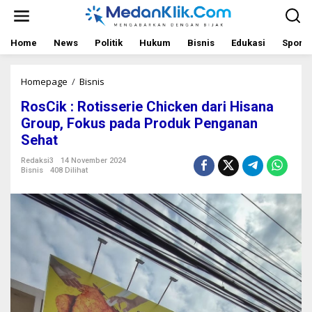
L
e
w
a
Home
News
Politik
Hukum
Bisnis
Edukasi
Sport
t
i
k
Homepage
/
Bisnis
R
e
o
RosCik : Rotisserie Chicken dari Hisana
k
s
o
C
Group, Fokus pada Produk Penganan
n
i
Sehat
t
k
e
:
Redaksi3
14 November 2024
n
R
Bisnis
408 Dilihat
o
t
i
s
s
e
r
i
e
C
h