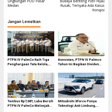
a
Lingkungan PUD Pasar
Budaya Benteng Putri Hijau
Medan
Rusak, Ternyata Ada Kasus
v
Korupsi
i
g
Jangan Lewatkan
a
s
i
p
o
PTPN IV PalmCo Raih Tiga
Konsisten, PTPN IV Palmco
s
Penghargaan Tata Kelola,
Tahun Ini Bagikan Dividen
Perkuat Kinerja Operasional
Rp2,83 Triliun
dan Efisiensi
Tembus Rp7,08T, Laba Bersih
Mitsubishi Xforce Punya
PTPN IV PalmCo Melonjak
Teknologi Anti Limbung,
90,3 Persen pada 2025,
Begini Cara Kerjanya