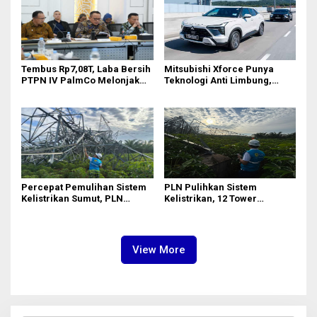
Tembus Rp7,08T, Laba Bersih
Mitsubishi Xforce Punya
PTPN IV PalmCo Melonjak
Teknologi Anti Limbung,
90,3 Persen pada 2025,
Begini Cara Kerjanya
Ditopang Produksi dan
Efisiensi
Percepat Pemulihan Sistem
PLN Pulihkan Sistem
Kelistrikan Sumut, PLN
Kelistrikan, 12 Tower
Datangkan Empat Tower
Transmisi Rusak Akibat
Emergency dan Personel
Cuaca Ekstrem di Sumut
Lintas Wilayah
View More