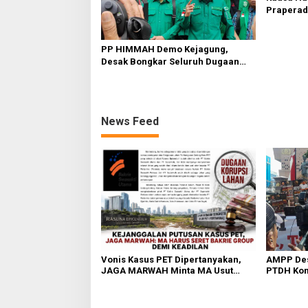
Praperadi
dalam Ka
PP HIMMAH Demo Kejagung,
Desak Bongkar Seluruh Dugaan
Kasus yang Menyeret Febrie
Adriansyah
News Feed
Vonis Kasus PET Dipertanyakan,
AMPP Des
JAGA MARWAH Minta MA Usut
PTDH Kom
Peran Bakrie Group
Banding