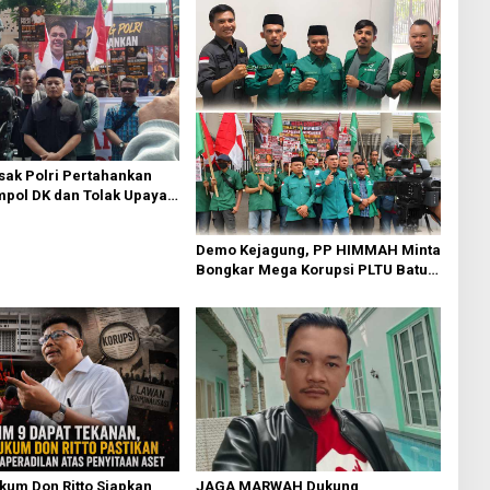
ak Polri Pertahankan
pol DK dan Tolak Upaya
Demo Kejagung, PP HIMMAH Minta
Bongkar Mega Korupsi PLTU Batu
Bara PT PLN Rp 5 Triliun
kum Don Ritto Siapkan
JAGA MARWAH Dukung