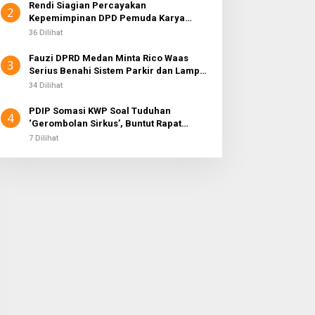
Rendi Siagian Percayakan
2
Kepemimpinan DPD Pemuda Karya
Nasional Kota Medan kepada Josef
36 Dilihat
Sembiring
Fauzi DPRD Medan Minta Rico Waas
3
Serius Benahi Sistem Parkir dan Lampu
Jalan yang Padam
34 Dilihat
PDIP Somasi KWP Soal Tuduhan
4
‘Gerombolan Sirkus’, Buntut Rapat
Komisi II Dipimpin Sufmi Dasco Ahmad
7 Dilihat