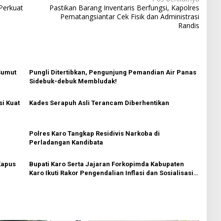
Perkuat
Pastikan Barang Inventaris Berfungsi, Kapolres
Pematangsiantar Cek Fisik dan Administrasi
Randis
Sumut
Pungli Ditertibkan, Pengunjung Pemandian Air Panas
Sidebuk-debuk Membludak!
si Kuat
Kades Serapuh Asli Terancam Diberhentikan
Polres Karo Tangkap Residivis Narkoba di
Perladangan Kandibata
Kapus
Bupati Karo Serta Jajaran Forkopimda Kabupaten
Karo Ikuti Rakor Pengendalian Inflasi dan Sosialisasi
Sekolah Unggul Garuda