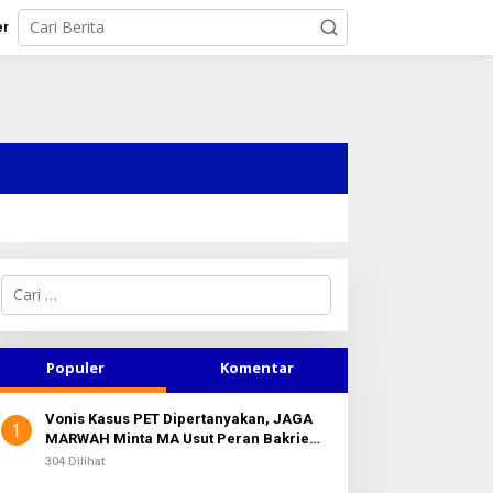
er
C
a
r
i
u
Populer
Komentar
n
t
Vonis Kasus PET Dipertanyakan, JAGA
u
1
MARWAH Minta MA Usut Peran Bakrie
k
Group
:
304 Dilihat