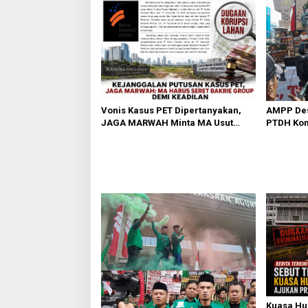
Vonis Kasus PET Dipertanyakan,
AMPP Des
JAGA MARWAH Minta MA Usut
PTDH Kom
Peran Bakrie Group
Banding
Kuasa Hu