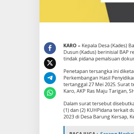
T
e
r
s
a
n
g
k
KARO
–
Kepala Desa (Kades) Ba
a
Dusun (Kadus) berinisial BAP r
P
e
tindak pidana pemalsuan doku
m
a
Penetapan tersangka ini diket
l
Perkembangan Hasil Penyidika
s
tertanggal 27 Mei 2025. Surat 
u
a
Karo, AKP Ras Maju Tarigan, SH
n
D
Dalam surat tersebut disebutk
o
(1) dan (2) KUHPidana terkait 
k
2023 di Desa Barung Kersap, 
u
m
e
n
BACA JUGA :
Sarang Narko