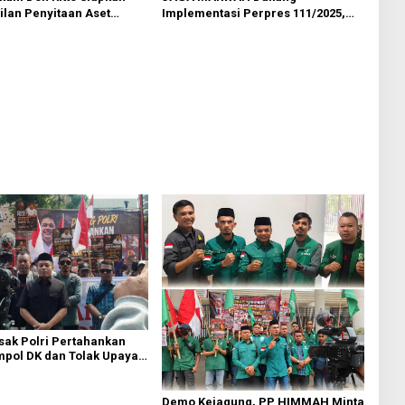
lan Penyitaan Aset
Implementasi Perpres 111/2025,
sus Febrie Adriansyah
Dorong Penegakan Disiplin di
Lingkungan TNI dan Polri
ak Polri Pertahankan
pol DK dan Tolak Upaya
Demo Kejagung, PP HIMMAH Minta