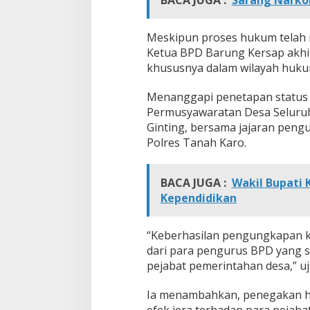
Meskipun proses hukum telah m
Ketua BPD Barung Kersap akhir
khususnya dalam wilayah huku
Menanggapi penetapan status 
Permusyawaratan Desa Seluruh
Ginting, bersama jajaran peng
Polres Tanah Karo.
BACA JUGA :
Wakil Bupati 
Kependidikan
“Keberhasilan pengungkapan ka
dari para pengurus BPD yang s
pejabat pemerintahan desa,” uj
Ia menambahkan, penegakan h
efek jera terhadap para pejaba