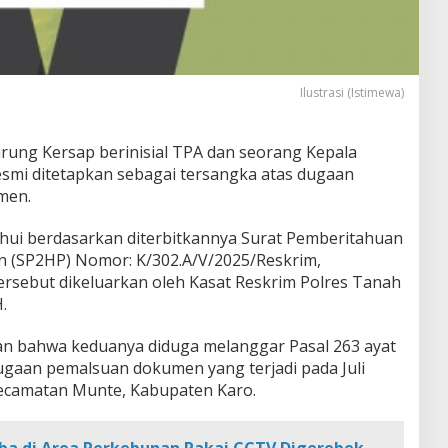
Ilustrasi (Istimewa)
rung Kersap berinisial TPA dan seorang Kepala
esmi ditetapkan sebagai tersangka atas dugaan
men.
ahui berdasarkan diterbitkannya Surat Pemberitahuan
n (SP2HP) Nomor: K/302.A/V/2025/Reskrim,
tersebut dikeluarkan oleh Kasat Reskrim Polres Tanah
.
an bahwa keduanya diduga melanggar Pasal 263 ayat
dugaan pemalsuan dokumen yang terjadi pada Juli
Kecamatan Munte, Kabupaten Karo.
ba di Area Perkebunan Pakai CCTV Digerebek