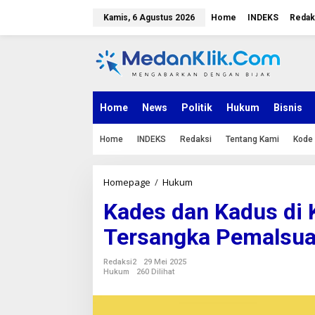
L
e
Kamis, 6 Agustus 2026
Home
INDEKS
Redak
w
a
t
i
k
e
k
Home
News
Politik
Hukum
Bisnis
o
n
Home
INDEKS
Redaksi
Tentang Kami
Kode 
t
e
n
Homepage
/
Hukum
K
a
Kades dan Kadus di 
d
e
Tersangka Pemalsu
s
d
a
Redaksi2
29 Mei 2025
n
Hukum
260 Dilihat
K
a
d