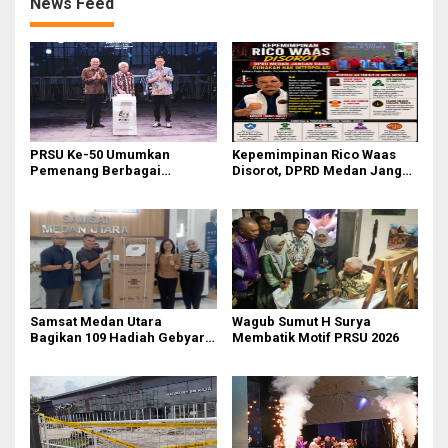
News Feed
PRSU Ke-50 Umumkan
Kepemimpinan Rico Waas
Pemenang Berbagai
Disorot, DPRD Medan Jangan
Kompetisi dan Penghargaan
Ragu Gunakan Hak Interplasi
Samsat Medan Utara
‎Wagub Sumut H Surya
Bagikan 109 Hadiah Gebyar
Membatik Motif PRSU 2026
Pajak Sumut 2026, Ajak
Masyarakat Bayar PKB Tepat
Waktu