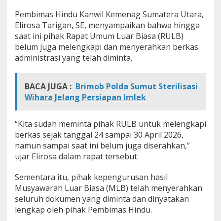
K
Pembimas Hindu Kanwil Kemenag Sumatera Utara,
o
Elirosa Tarigan, SE, menyampaikan bahwa hingga
n
f
saat ini pihak Rapat Umum Luar Biasa (RULB)
l
belum juga melengkapi dan menyerahkan berkas
i
administrasi yang telah diminta.
k
K
e
BACA JUGA :
Brimob Polda Sumut Sterilisasi
p
e
Wihara Jelang Persiapan Imlek
n
g
u
“Kita sudah meminta pihak RULB untuk melengkapi
r
berkas sejak tanggal 24 sampai 30 April 2026,
u
namun sampai saat ini belum juga diserahkan,”
s
ujar Elirosa dalam rapat tersebut.
a
n
S
Sementara itu, pihak kepengurusan hasil
h
Musyawarah Luar Biasa (MLB) telah menyerahkan
r
seluruh dokumen yang diminta dan dinyatakan
i
lengkap oleh pihak Pembimas Hindu.
M
a