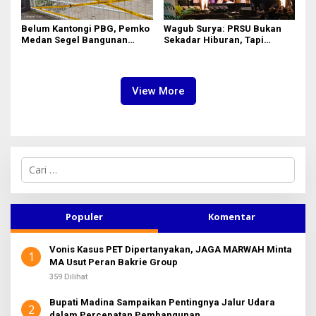
Belum Kantongi PBG, Pemko
Wagub Surya: PRSU Bukan
Medan Segel Bangunan
Sekadar Hiburan, Tapi
Showroom BYD di Jalan SM
Etalase Majukan Ekonomi
Raja
Sumatera Utara
View More
C
a
r
i
u
Populer
Komentar
n
t
Vonis Kasus PET Dipertanyakan, JAGA MARWAH Minta
u
1
MA Usut Peran Bakrie Group
k
:
359 Dilihat
Bupati Madina Sampaikan Pentingnya Jalur Udara
2
dalam Percepatan Pembangunan