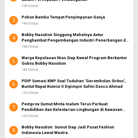
199 Dilihat
Pohon Bambu Tempat Penyimpanan Ganja
3
199 Dilihat
Bobby Nasution Singgung Mahalnya Avtur
4
Penghambat Pengembangan Industri Penerbangan di
Sumut
198 Dilihat
Warga Kepulauan Nias Siap Kawal Program Berkantor
5
Gubsu Bobby Nasution
185 Dilihat
PDIP Somasi KWP Soal Tuduhan ‘Gerombolan Sirkus’,
6
Buntut Rapat Komisi II Dipimpin Sufmi Dasco Ahmad
176 Dilihat
Pemprov Sumut Minta Inalum Terus Perkuat
7
Pendidikan dan Kelestarian Lingkungan di Kawasan
Danau Toba
169 Dilihat
Bobby Nasution: Sumut Siap Jadi Pusat Fashion
8
Indonesia Lewat Wastra