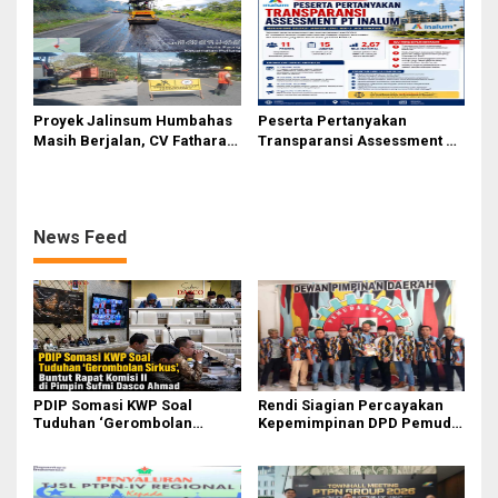
Proyek Jalinsum Humbahas
Peserta Pertanyakan
Masih Berjalan, CV Fathara
Transparansi Assessment PT
Jasa Teknik Janjikan
Inalum, Mekanisme Seleksi
Finishing Ulang
Jabatan Level BOD-3 Jadi
Sorotan
News Feed
PDIP Somasi KWP Soal
Rendi Siagian Percayakan
Tuduhan ‘Gerombolan
Kepemimpinan DPD Pemuda
Sirkus’, Buntut Rapat Komisi
Karya Nasional Kota Medan
II Dipimpin Sufmi Dasco
kepada Josef Sembiring
Ahmad