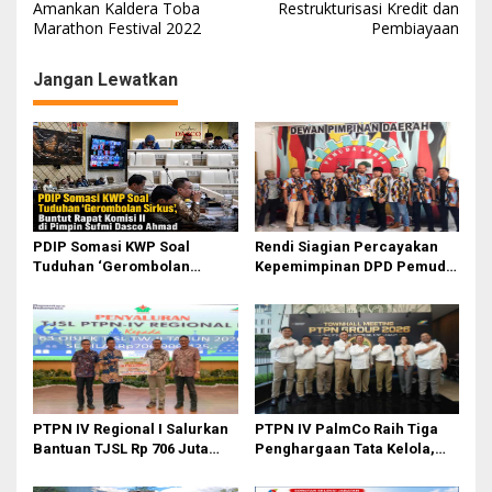
a
Amankan Kaldera Toba
Restrukturisasi Kredit dan
Marathon Festival 2022
Pembiayaan
v
i
Jangan Lewatkan
g
a
s
i
p
o
PDIP Somasi KWP Soal
Rendi Siagian Percayakan
Tuduhan ‘Gerombolan
Kepemimpinan DPD Pemuda
s
Sirkus’, Buntut Rapat Komisi
Karya Nasional Kota Medan
II Dipimpin Sufmi Dasco
kepada Josef Sembiring
Ahmad
PTPN IV Regional I Salurkan
PTPN IV PalmCo Raih Tiga
Bantuan TJSL Rp 706 Juta
Penghargaan Tata Kelola,
untuk Pembangunan Sosial
Perkuat Kinerja Operasional
Berkelanjutan
dan Efisiensi