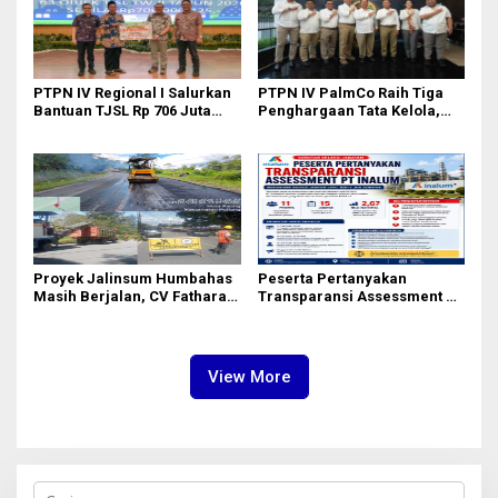
PTPN IV Regional I Salurkan
PTPN IV PalmCo Raih Tiga
Bantuan TJSL Rp 706 Juta
Penghargaan Tata Kelola,
untuk Pembangunan Sosial
Perkuat Kinerja Operasional
Berkelanjutan
dan Efisiensi
Proyek Jalinsum Humbahas
Peserta Pertanyakan
Masih Berjalan, CV Fathara
Transparansi Assessment PT
Jasa Teknik Janjikan
Inalum, Mekanisme Seleksi
Finishing Ulang
Jabatan Level BOD-3 Jadi
Sorotan
View More
C