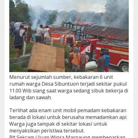
e
r
a
h
Menurut sejumlah sumber, kebakaran 6 unit
rumah warga Desa Sibuntuon terjadi sekitar pukul
11.00 Wib siang saat warga sedang sibuk bekerja di
ladang dan sawah.
Terlihat ada enam unit mobil pemadam kebakaran
berada di lokasi untuk berusaha memadamkan api.
Warga juga tampak di sekitar lokasi untuk
menyaksikan peristiwa tersebut.
Plt Sekcam Uluan Winra Marpaung membenarkan