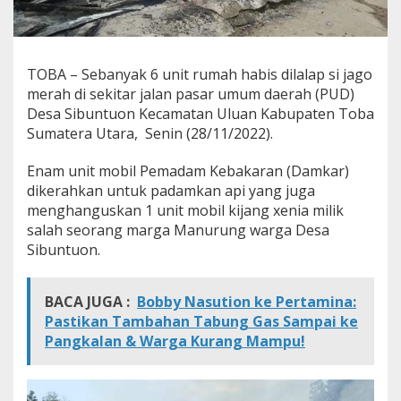
u
n
t
u
TOBA – Sebanyak 6 unit rumah habis dilalap si jago
o
n
merah di sekitar jalan pasar umum daerah (PUD)
U
Desa Sibuntuon Kecamatan Uluan Kabupaten Toba
l
Sumatera Utara, Senin (28/11/2022).
u
a
Enam unit mobil Pemadam Kebakaran (Damkar)
n
D
dikerahkan untuk padamkan api yang juga
i
menghanguskan 1 unit mobil kijang xenia milik
l
salah seorang marga Manurung warga Desa
a
Sibuntuon.
l
a
p
S
BACA JUGA :
Bobby Nasution ke Pertamina:
i
Pastikan Tambahan Tabung Gas Sampai ke
J
Pangkalan & Warga Kurang Mampu!
a
g
o
M