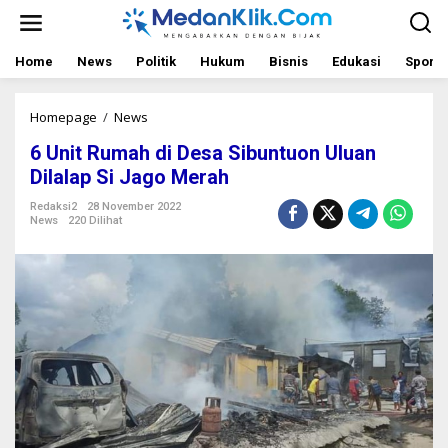
L
e
w
a
Home
News
Politik
Hukum
Bisnis
Edukasi
Sport
t
i
k
Homepage
/
News
6
e
U
6 Unit Rumah di Desa Sibuntuon Uluan
k
n
o
i
Dilalap Si Jago Merah
n
t
t
R
Redaksi2
28 November 2022
News
220 Dilihat
e
u
n
m
a
h
d
i
D
e
s
a
S
i
b