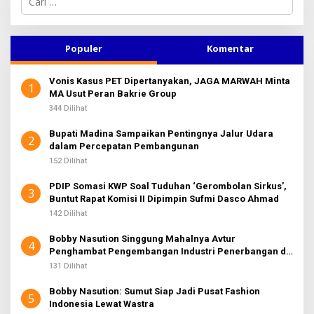
a
r
i
u
Populer
Komentar
n
t
Vonis Kasus PET Dipertanyakan, JAGA MARWAH Minta
u
1
MA Usut Peran Bakrie Group
k
:
344 Dilihat
Bupati Madina Sampaikan Pentingnya Jalur Udara
2
dalam Percepatan Pembangunan
152 Dilihat
PDIP Somasi KWP Soal Tuduhan ‘Gerombolan Sirkus’,
3
Buntut Rapat Komisi II Dipimpin Sufmi Dasco Ahmad
142 Dilihat
Bobby Nasution Singgung Mahalnya Avtur
4
Penghambat Pengembangan Industri Penerbangan di
Sumut
131 Dilihat
Bobby Nasution: Sumut Siap Jadi Pusat Fashion
5
Indonesia Lewat Wastra