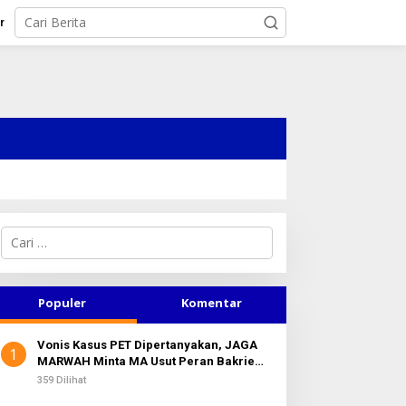
r
C
a
r
i
u
Populer
Komentar
n
t
Vonis Kasus PET Dipertanyakan, JAGA
u
1
MARWAH Minta MA Usut Peran Bakrie
k
Group
:
359 Dilihat