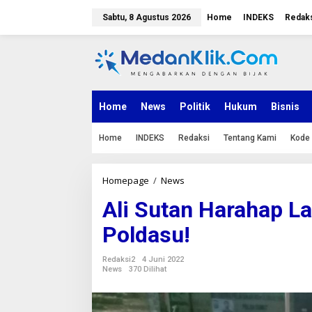
L
e
Sabtu, 8 Agustus 2026
Home
INDEKS
Redak
w
a
t
i
k
e
k
Home
News
Politik
Hukum
Bisnis
o
n
Home
INDEKS
Redaksi
Tentang Kami
Kode 
t
e
n
Homepage
/
News
A
l
Ali Sutan Harahap L
i
S
Poldasu!
u
t
a
Redaksi2
4 Juni 2022
n
News
370 Dilihat
H
a
r