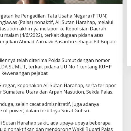
gatan ke Pengadilan Tata Usaha Negara (PTUN)
glawas (Palas) nonaktif, Ali Sutan Harahap, melalui
asution akhirnya melapor ke Kepolisian Daerah
u malam (4/6/2022), terkait dugaan pidana atas
nunjukan Ahmad Zarnawi Pasaribu sebagai Plt Bupati
iennya telah diterima Polda Sumut dengan nomor
DA SUMUT, terkait pidana UU No 1 tentang KUHP
n kewenangan pejabat.
iregar, keponakan Ali Sutan Harahap, serta terlapor
 Sumatera Utara dan Arpan Nasution, Sekda Palas.
ga, selain cacat admisnitratif, juga adanya
 of power) dalam terbitnya Surat Gubsu.
li Sutan Harahap sakit, ada upaya-upaya beberapa
u dinonaktifkan dan mendorong Wakil Bupati Palas