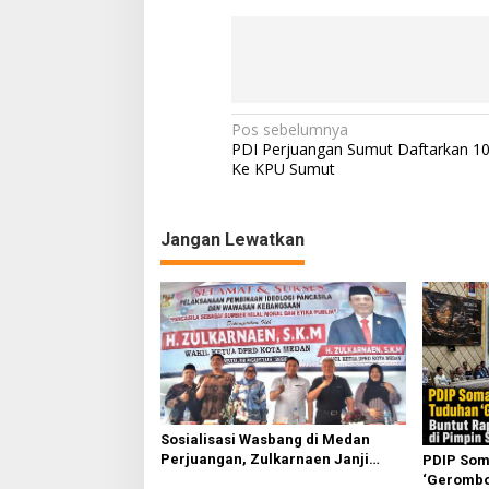
N
Pos sebelumnya
PDI Perjuangan Sumut Daftarkan 1
a
Ke KPU Sumut
v
i
Jangan Lewatkan
g
a
s
i
p
o
s
Sosialisasi Wasbang di Medan
Perjuangan, Zulkarnaen Janji
PDIP Som
Perjuangkan Ruang Bermain Anak
‘Gerombol