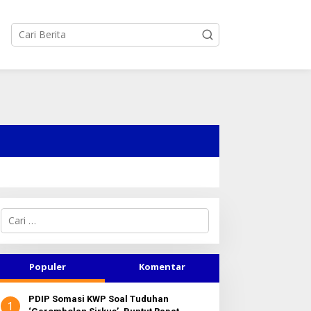
C
a
r
i
u
Populer
Komentar
n
t
PDIP Somasi KWP Soal Tuduhan
u
1