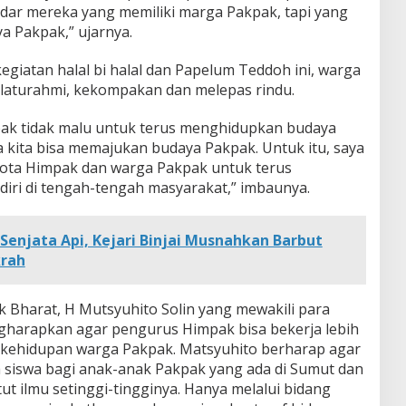
adar mereka yang memiliki marga Pakpak, tapi yang
 Pakpak,” ujarnya.
kegiatan halal bi halal dan Papelum Teddoh ini, warga
silaturahmi, kekompakan dan melepas rindu.
kpak tidak malu untuk terus menghidupkan budaya
la kita bisa memajukan budaya Pakpak. Untuk itu, saya
ota Himpak dan warga Pakpak untuk terus
iri di tengah-tengah masyarakat,” imbaunya.
Senjata Api, Kejari Binjai Musnahkan Barbut
krah
 Bharat, H Mutsyuhito Solin yang mewakili para
gharapkan agar pengurus Himpak bisa bekerja lebih
 kehidupan warga Pakpak. Matsyuhito berharap agar
iswa bagi anak-anak Pakpak yang ada di Sumut dan
t ilmu setinggi-tingginya. Hanya melalui bidang