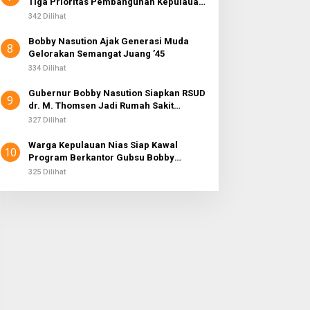
Tiga Prioritas Pembangunan Kepulauan
Nias
342 Dilihat
Bobby Nasution Ajak Generasi Muda
8
Gelorakan Semangat Juang ’45
334 Dilihat
Gubernur Bobby Nasution Siapkan RSUD
9
dr. M. Thomsen Jadi Rumah Sakit
Regional Kepulauan Nias
327 Dilihat
Warga Kepulauan Nias Siap Kawal
10
Program Berkantor Gubsu Bobby
Nasution
325 Dilihat