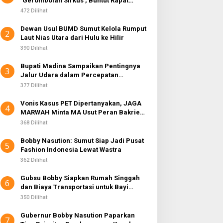
‘Gerombolan Sirkus’, Buntut Rapat
k
Komisi II Dipimpin Sufmi Dasco Ahmad
:
472 Dilihat
Dewan Usul BUMD Sumut Kelola Rumput
2
Laut Nias Utara dari Hulu ke Hilir
390 Dilihat
Bupati Madina Sampaikan Pentingnya
3
Jalur Udara dalam Percepatan
Pembangunan
377 Dilihat
Vonis Kasus PET Dipertanyakan, JAGA
4
MARWAH Minta MA Usut Peran Bakrie
Group
368 Dilihat
Bobby Nasution: Sumut Siap Jadi Pusat
5
Fashion Indonesia Lewat Wastra
362 Dilihat
Gubsu Bobby Siapkan Rumah Singgah
6
dan Biaya Transportasi untuk Bayi
Penderita Suspek Leukemia Asal Nias
350 Dilihat
Barat
Gubernur Bobby Nasution Paparkan
7