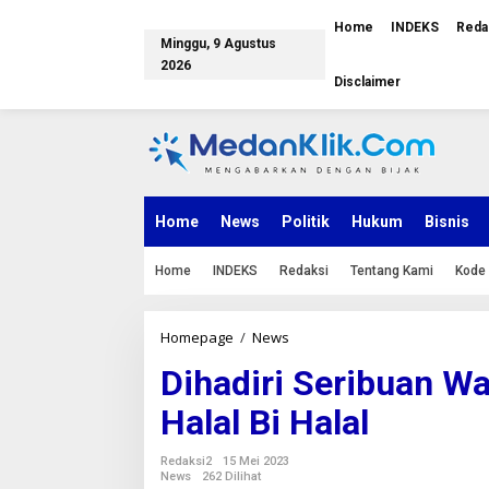
L
e
Home
INDEKS
Reda
Minggu, 9 Agustus
w
a
2026
Disclaimer
t
i
k
e
k
o
n
Home
News
Politik
Hukum
Bisnis
t
e
n
Home
INDEKS
Redaksi
Tentang Kami
Kode 
Homepage
/
News
D
i
Dihadiri Seribuan W
h
a
Halal Bi Halal
d
i
r
Redaksi2
15 Mei 2023
i
News
262 Dilihat