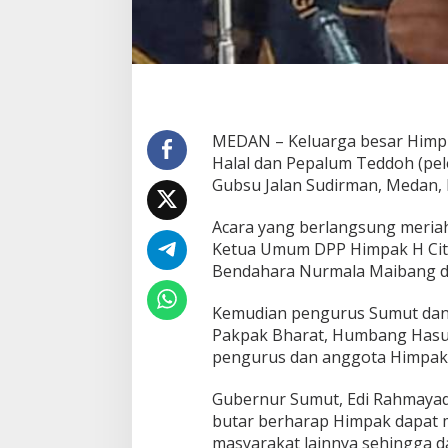
k
G
e
l
a
r
H
a
MEDAN – Keluarga besar Himpu
l
Halal dan Pepalum Teddoh (pel
a
Gubsu Jalan Sudirman, Medan, 
l
B
i
Acara yang berlangsung meriah 
H
Ketua Umum DPP Himpak H Citra
a
Bendahara Nurmala Maibang da
l
a
Kemudian pengurus Sumut dan K
l
Pakpak Bharat, Humbang Hasun
pengurus dan anggota Himpak 
Gubernur Sumut, Edi Rahmayadi
butar berharap Himpak dapat 
masyarakat lainnya sehingga 