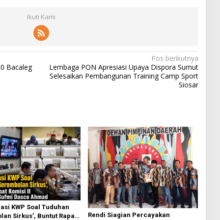
Ikuti Kami
Pos berikutnya
00 Bacaleg
Lembaga PON Apresiasi Upaya Dispora Sumut
Selesaikan Pembangunan Training Camp Sport
Siosar
asi KWP Soal Tuduhan
Rendi Siagian Percayakan
an Sirkus’, Buntut Rapat