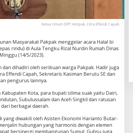
Ketua Umum DPP Himpak, Citra Effendi Capah.
nan Masyarakat Pakpak menggelar acara Halal bi
epas rindu) di Aula Tengku Rizal Nurdin Rumah Dinas
Minggu (14/5/2023).
dan dihadiri oleh seribuan warga Pakpak. Hadir juga
 Effendi Capah, Sekretaris Kasiman Berutu SE dan
n pengurus lainnya.
abupaten Kota, para bupati silima suak yaitu Dairi,
dutan, Subulussalam dan Aceh Singkil dan ratusan
dari berbagai daerah.
 yang diwakili oleh Asisten Ekonomi Harianto Butar-
menjalin hubungan yang harmonis dengan elemen
dapat bersinergi membangunan Sumut. Gubsu juga