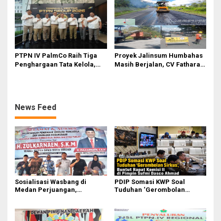
kepada Josef Sembiring
Berkelanjutan
PTPN IV PalmCo Raih Tiga
Proyek Jalinsum Humbahas
Penghargaan Tata Kelola,
Masih Berjalan, CV Fathara
Perkuat Kinerja Operasional
Jasa Teknik Janjikan
dan Efisiensi
Finishing Ulang
News Feed
Sosialisasi Wasbang di
PDIP Somasi KWP Soal
Medan Perjuangan,
Tuduhan ‘Gerombolan
Zulkarnaen Janji
Sirkus’, Buntut Rapat Komisi
Perjuangkan Ruang Bermain
II Dipimpin Sufmi Dasco
Anak
Ahmad