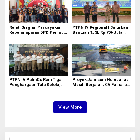
Rendi Siagian Percayakan
PTPN IV Regional I Salurkan
Kepemimpinan DPD Pemuda
Bantuan TJSL Rp 706 Juta
Karya Nasional Kota Medan
untuk Pembangunan Sosial
kepada Josef Sembiring
Berkelanjutan
PTPN IV PalmCo Raih Tiga
Proyek Jalinsum Humbahas
Penghargaan Tata Kelola,
Masih Berjalan, CV Fathara
Perkuat Kinerja Operasional
Jasa Teknik Janjikan
dan Efisiensi
Finishing Ulang
View More
C