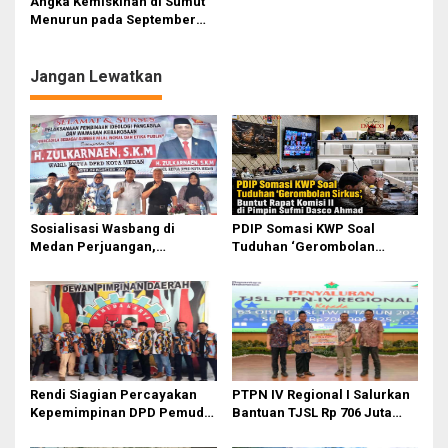
s
Angka Kemiskinan di Sumut
Menurun pada September
i
2022
p
Jangan Lewatkan
o
s
Sosialisasi Wasbang di
PDIP Somasi KWP Soal
Medan Perjuangan,
Tuduhan ‘Gerombolan
Zulkarnaen Janji
Sirkus’, Buntut Rapat Komisi
Perjuangkan Ruang Bermain
II Dipimpin Sufmi Dasco
Anak
Ahmad
Rendi Siagian Percayakan
PTPN IV Regional I Salurkan
Kepemimpinan DPD Pemuda
Bantuan TJSL Rp 706 Juta
Karya Nasional Kota Medan
untuk Pembangunan Sosial