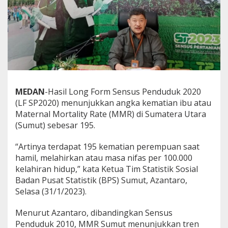
S
u
m
u
t
,
A
n
g
k
MEDAN
-Hasil Long Form Sensus Penduduk 2020
a
(LF SP2020) menunjukkan angka kematian ibu atau
K
Maternal Mortality Rate (MMR) di Sumatera Utara
e
(Sumut) sebesar 195.
m
a
t
“Artinya terdapat 195 kematian perempuan saat
i
hamil, melahirkan atau masa nifas per 100.000
a
kelahiran hidup,” kata Ketua Tim Statistik Sosial
n
Badan Pusat Statistik (BPS) Sumut, Azantaro,
I
b
Selasa (31/1/2023).
u
d
Menurut Azantaro, dibandingkan Sensus
a
Penduduk 2010, MMR Sumut menunjukkan tren
n