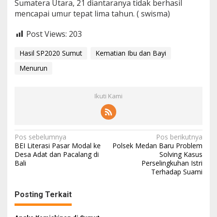
Sumatera Utara, 21 diantaranya tidak berhasil
mencapai umur tepat lima tahun. ( swisma)
Post Views:
203
Hasil SP2020 Sumut
Kematian Ibu dan Bayi
Menurun
Ikuti Kami
N
Pos sebelumnya
Pos berikutnya
BEI Literasi Pasar Modal ke
Polsek Medan Baru Problem
a
Desa Adat dan Pacalang di
Solving Kasus
Bali
Perselingkuhan Istri
v
Terhadap Suami
i
g
Posting Terkait
a