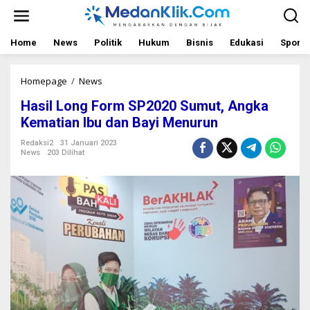
L
e
w
a
Home
News
Politik
Hukum
Bisnis
Edukasi
Sport
t
i
k
Homepage
/
News
H
e
a
Hasil Long Form SP2020 Sumut, Angka
k
s
o
i
Kematian Ibu dan Bayi Menurun
n
l
t
L
Redaksi2
31 Januari 2023
News
203 Dilihat
e
o
n
n
g
F
o
r
m
S
P
2
0
2
0