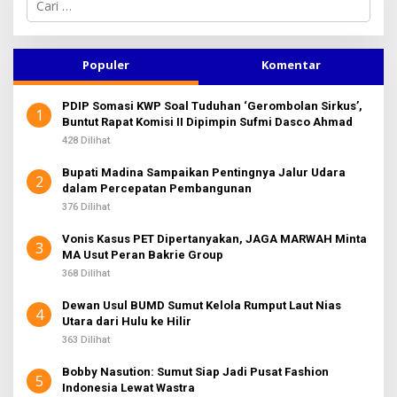
a
r
i
u
Populer
Komentar
n
t
PDIP Somasi KWP Soal Tuduhan ‘Gerombolan Sirkus’,
u
1
Buntut Rapat Komisi II Dipimpin Sufmi Dasco Ahmad
k
:
428 Dilihat
Bupati Madina Sampaikan Pentingnya Jalur Udara
2
dalam Percepatan Pembangunan
376 Dilihat
Vonis Kasus PET Dipertanyakan, JAGA MARWAH Minta
3
MA Usut Peran Bakrie Group
368 Dilihat
Dewan Usul BUMD Sumut Kelola Rumput Laut Nias
4
Utara dari Hulu ke Hilir
363 Dilihat
Bobby Nasution: Sumut Siap Jadi Pusat Fashion
5
Indonesia Lewat Wastra