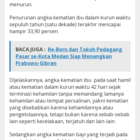
menurun.
B
a
y
Penurunan angka kematian ibu dalam kurun waktu
i
sepuluh tahun (satu dekade) terakhir mencapai
M
hampir 33,90 persen.
e
n
u
BACA JUGA :
Re-Born dan Tokoh Pedagang
r
u
Pasar se-Kota Medan Siap Menangkan
n
Prabowo-Gibran
Dijelaskannya, angka kematian ibu pada saat hamil
atau kematian dalam kurun waktu 42 hari sejak
terminasi kehamilan tanpa memandang lamanya
kehamilan atau tempat persalinan, yakni kematian
yang disebabkan karena kehamilannya atau
pengelolaannya, tetapi bukan karena sebab-sebab
lain seperti kecelakaan, terjatuh dan lain-lain.
Sedangkan angka kematian bayi yang terjadi pada