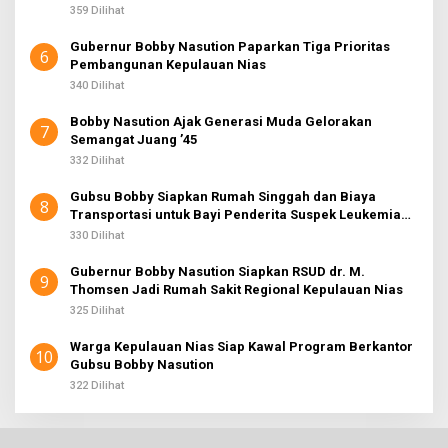
359 Dilihat
Gubernur Bobby Nasution Paparkan Tiga Prioritas
6
Pembangunan Kepulauan Nias
340 Dilihat
Bobby Nasution Ajak Generasi Muda Gelorakan
7
Semangat Juang ’45
332 Dilihat
Gubsu Bobby Siapkan Rumah Singgah dan Biaya
8
Transportasi untuk Bayi Penderita Suspek Leukemia
Asal Nias Barat
330 Dilihat
Gubernur Bobby Nasution Siapkan RSUD dr. M.
9
Thomsen Jadi Rumah Sakit Regional Kepulauan Nias
325 Dilihat
Warga Kepulauan Nias Siap Kawal Program Berkantor
10
Gubsu Bobby Nasution
322 Dilihat