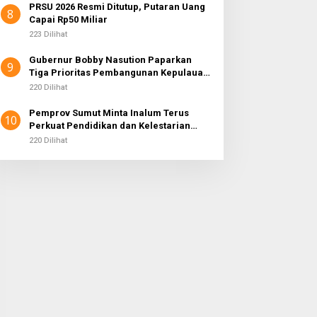
PRSU 2026 Resmi Ditutup, Putaran Uang
8
Capai Rp50 Miliar
223 Dilihat
Gubernur Bobby Nasution Paparkan
9
Tiga Prioritas Pembangunan Kepulauan
Nias
220 Dilihat
Pemprov Sumut Minta Inalum Terus
10
Perkuat Pendidikan dan Kelestarian
Lingkungan di Kawasan Danau Toba
220 Dilihat