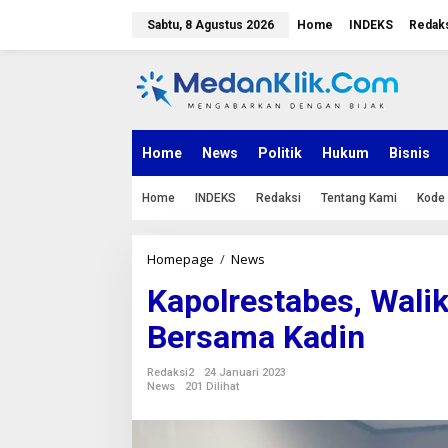
L
e
Sabtu, 8 Agustus 2026
Home
INDEKS
Redak
w
a
t
i
k
e
k
Home
News
Politik
Hukum
Bisnis
o
n
Home
INDEKS
Redaksi
Tentang Kami
Kode 
t
e
n
Homepage
/
News
K
a
Kapolrestabes, Wali
p
o
Bersama Kadin
l
r
e
Redaksi2
24 Januari 2023
s
News
201 Dilihat
t
a
b