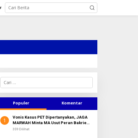
r
C
a
r
i
u
Populer
Komentar
n
t
Vonis Kasus PET Dipertanyakan, JAGA
u
1
MARWAH Minta MA Usut Peran Bakrie
k
Group
:
359 Dilihat