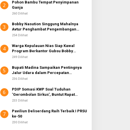
Pohon Bambu Tempat Penyimpanan
2
Ganja
260 Dilihat
Bobby Nasution Singgung Mahalnya
3
Avtur Penghambat Pengembangan
Industri Penerbangan di Sumut
254 Dilihat
Warga Kepulauan Nias Siap Kawal
4
Program Berkantor Gubsu Bobby
Nasution
249 Dilihat
Bupati Madina Sampaikan Pentingnya
5
Jalur Udara dalam Percepatan
Pembangunan
236 Dilihat
PDIP Somasi KWP Soal Tuduhan
6
‘Gerombolan Sirkus’, Buntut Rapat
Komisi II Dipimpin Sufmi Dasco Ahmad
233 Dilihat
Paviliun Deliserdang Raih Terbaik I PRSU
7
ke-50
230 Dilihat