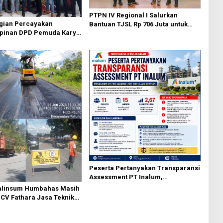
PTPN IV Regional I Salurkan
agian Percayakan
Bantuan TJSL Rp 706 Juta untuk
pinan DPD Pemuda Karya
Pembangunan Sosial
 Kota Medan kepada Josef
Berkelanjutan
g
Peserta Pertanyakan Transparansi
Assessment PT Inalum,
Mekanisme Seleksi Jabatan Level
alinsum Humbahas Masih
BOD-3 Jadi Sorotan
 CV Fathara Jasa Teknik
Finishing Ulang