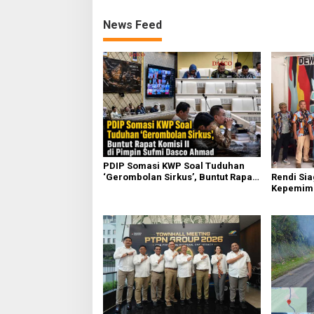
News Feed
PDIP Somasi KWP Soal Tuduhan
Rendi Si
‘Gerombolan Sirkus’, Buntut Rapat
Kepemim
Komisi II Dipimpin Sufmi Dasco
Nasional
Ahmad
Sembirin