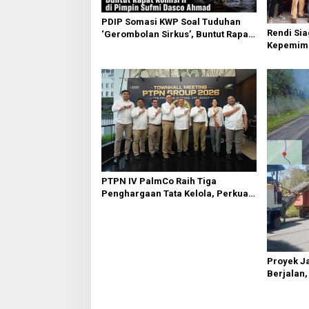
o
s
PDIP Somasi KWP Soal Tuduhan
Rendi Si
‘Gerombolan Sirkus’, Buntut Rapat
Kepemim
Komisi II Dipimpin Sufmi Dasco
Nasional
Ahmad
Sembirin
PTPN IV PalmCo Raih Tiga
Penghargaan Tata Kelola, Perkuat
Kinerja Operasional dan Efisiensi
Proyek J
Berjalan,
Janjikan 