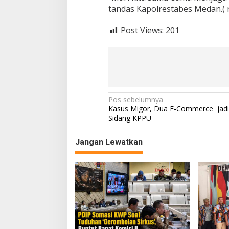
tandas Kapolrestabes Medan.( 
Post Views:
201
N
Pos sebelumnya
Kasus Migor, Dua E-Commerce jadi 
a
Sidang KPPU
v
Jangan Lewatkan
i
g
a
s
i
p