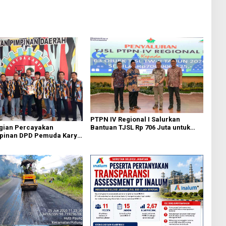
PTPN IV Regional I Salurkan
Bantuan TJSL Rp 706 Juta untuk
agian Percayakan
Pembangunan Sosial
pinan DPD Pemuda Karya
Berkelanjutan
 Kota Medan kepada Josef
g