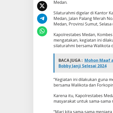
Medan.
m
i
B
Silaturahmi digelar di Kantor 
e
Medan, Jalan Palang Merah No
r
Medan, Provinsi Sumut, Selasa 
s
a
Kapolrestabes Medan, Kombes 
m
a
mengatakan, kegiatan ini dila
K
silaturahmi bersama Walikota
a
d
i
BACA JUGA :
Mohon Maaf 
n
Bobby Janji Selesai 2024
“Kegiatan ini dilakukan guna m
bersama Walikota dan Forkopi
Karena itu, Kapolrestabes Me
masyarakat untuk sama-sama 
“Mari kita sama-sama menjaga