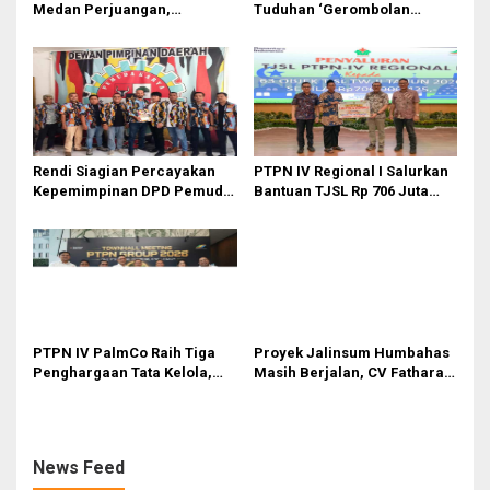
Medan Perjuangan,
Tuduhan ‘Gerombolan
Zulkarnaen Janji
Sirkus’, Buntut Rapat Komisi
Perjuangkan Ruang Bermain
II Dipimpin Sufmi Dasco
Anak
Ahmad
Rendi Siagian Percayakan
PTPN IV Regional I Salurkan
Kepemimpinan DPD Pemuda
Bantuan TJSL Rp 706 Juta
Karya Nasional Kota Medan
untuk Pembangunan Sosial
kepada Josef Sembiring
Berkelanjutan
PTPN IV PalmCo Raih Tiga
Proyek Jalinsum Humbahas
Penghargaan Tata Kelola,
Masih Berjalan, CV Fathara
Perkuat Kinerja Operasional
Jasa Teknik Janjikan
dan Efisiensi
Finishing Ulang
News Feed