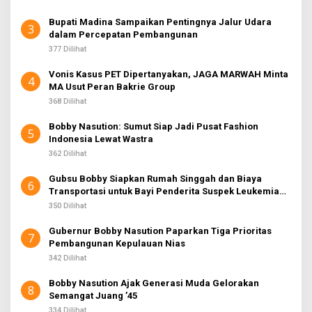
Bupati Madina Sampaikan Pentingnya Jalur Udara
3
dalam Percepatan Pembangunan
377 Dilihat
Vonis Kasus PET Dipertanyakan, JAGA MARWAH Minta
4
MA Usut Peran Bakrie Group
368 Dilihat
Bobby Nasution: Sumut Siap Jadi Pusat Fashion
5
Indonesia Lewat Wastra
362 Dilihat
Gubsu Bobby Siapkan Rumah Singgah dan Biaya
6
Transportasi untuk Bayi Penderita Suspek Leukemia
Asal Nias Barat
350 Dilihat
Gubernur Bobby Nasution Paparkan Tiga Prioritas
7
Pembangunan Kepulauan Nias
342 Dilihat
Bobby Nasution Ajak Generasi Muda Gelorakan
8
Semangat Juang ’45
334 Dilihat