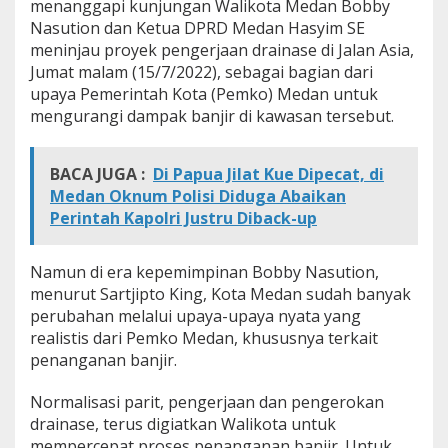
menanggapi kunjungan Walikota Medan Bobby
a
Nasution dan Ketua DPRD Medan Hasyim SE
n
meninjau proyek pengerjaan drainase di Jalan Asia,
A
t
Jumat malam (15/7/2022), sebagai bagian dari
a
upaya Pemerintah Kota (Pemko) Medan untuk
s
mengurangi dampak banjir di kawasan tersebut.
i
B
a
BACA JUGA :
Di Papua Jilat Kue Dipecat, di
n
j
Medan Oknum Polisi Diduga Abaikan
i
Perintah Kapolri Justru Diback-up
r
K
a
Namun di era kepemimpinan Bobby Nasution,
w
menurut Sartjipto King, Kota Medan sudah banyak
a
perubahan melalui upaya-upaya nyata yang
s
realistis dari Pemko Medan, khususnya terkait
a
n
penanganan banjir.
J
l
Normalisasi parit, pengerjaan dan pengerokan
A
drainase, terus digiatkan Walikota untuk
s
mempercepat proses penanganan banjir. Untuk
i