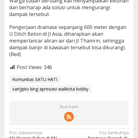
Warga sudah berulang kali menyampaikan keluhan
dan berharap ada solusi untuk mengurangi
dampak tersebut.
Pengerjaan drainase sepanjang 600 meter dengan
U Ditch Beton di Jl Asia, diharapkan akan
memperlancar aliran air dari Jl Thamrin, sehingga
dampak banjir di kawasan tersebut bisa dikurangi.
(Red)
Post Views:
346
Komunitas SATU HATI
sartjipto king apresiasi walikota bobby
Ikuti Kami
N
Pos sebelumnya
Pos berikutnya