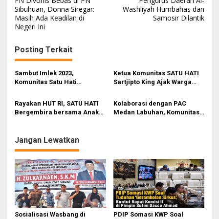
FN Divonis Bebas di PN
Pengurus Daerah Al-
a
Sibuhuan, Donna Siregar:
Washliyah Humbahas dan
Masih Ada Keadilan di
Samosir Dilantik
v
Negeri Ini
i
g
Posting Terkait
a
s
Sambut Imlek 2023,
Ketua Komunitas SATU HATI
Komunitas Satu Hati
Sartjipto King Ajak Warga
i
Bersama DPK KNPI Medan
Tionghoa Rayakan Imlek
Area Bagikan 100 Parcel
Secara Sederhana
p
Rayakan HUT RI, SATU HATI
Kolaborasi dengan PAC
Sembako untuk Warga
Bergembira bersama Anak-
Medan Labuhan, Komunitas
o
Prasejahtera
Anak di Panti Asuhan
SATU HATI Bagikan Sembako
s
& Eco Enzyme
Jangan Lewatkan
Sosialisasi Wasbang di
PDIP Somasi KWP Soal