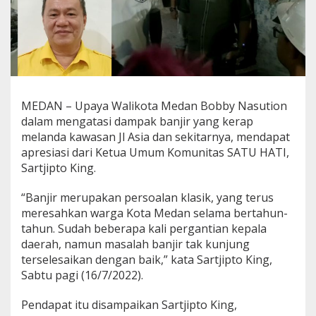
a
s
i
R
e
s
p
o
MEDAN – Upaya Walikota Medan Bobby Nasution
n
dalam mengatasi dampak banjir yang kerap
C
e
melanda kawasan Jl Asia dan sekitarnya, mendapat
p
apresiasi dari Ketua Umum Komunitas SATU HATI,
a
Sartjipto King.
t
W
“Banjir merupakan persoalan klasik, yang terus
a
l
meresahkan warga Kota Medan selama bertahun-
i
tahun. Sudah beberapa kali pergantian kepala
k
daerah, namun masalah banjir tak kunjung
o
terselesaikan dengan baik,” kata Sartjipto King,
t
Sabtu pagi (16/7/2022).
a
M
e
Pendapat itu disampaikan Sartjipto King,
d