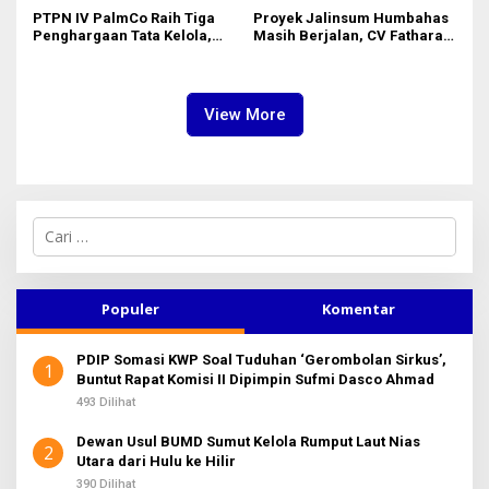
PTPN IV PalmCo Raih Tiga
Proyek Jalinsum Humbahas
Penghargaan Tata Kelola,
Masih Berjalan, CV Fathara
Perkuat Kinerja Operasional
Jasa Teknik Janjikan
dan Efisiensi
Finishing Ulang
View More
C
a
r
i
u
Populer
Komentar
n
t
PDIP Somasi KWP Soal Tuduhan ‘Gerombolan Sirkus’,
u
1
Buntut Rapat Komisi II Dipimpin Sufmi Dasco Ahmad
k
:
493 Dilihat
Dewan Usul BUMD Sumut Kelola Rumput Laut Nias
2
Utara dari Hulu ke Hilir
390 Dilihat