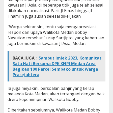
a
kawasan Jl Asia, di beberapa titik juga telah selesai
S
dilakukan normalisasi. Parit Jl Emas hingga Jl
e
Thamrin juga sudah selesai dikerjakan.
k
i
“Warga sekitar sini, tentu saja mengapreasiasi
t
a
respon dan upaya Walikota Medan Bobby
r
Nasution tersebut,” ucap Sartjipto, yang kebetulan
n
juga bermukim di kawasan Jl Asia, Medan.
y
a
BACA JUGA :
Sambut Imlek 2023, Komunitas
Satu Hati Bersama DPK KNPI Medan Area
Bagikan 100 Parcel Sembako untuk Warga
Prasejahtera
Ia juga meyakini, persoalan banjir yang kerap
melanda Kota Medan, akan tertangani dengan baik
di era kepemimpinan Walikota Bobby.
Diberitakan sebelumnya, Walikota Medan Bobby