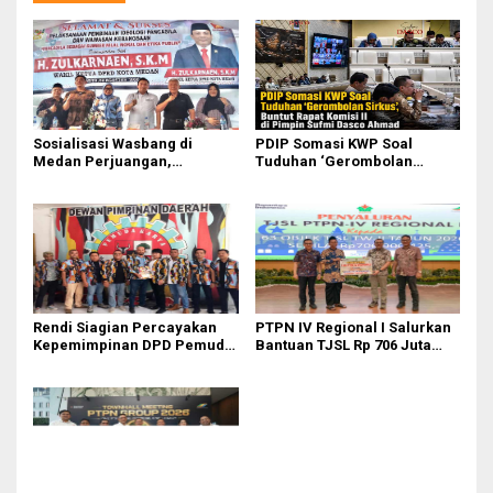
Sosialisasi Wasbang di
PDIP Somasi KWP Soal
Medan Perjuangan,
Tuduhan ‘Gerombolan
Zulkarnaen Janji
Sirkus’, Buntut Rapat Komisi
Perjuangkan Ruang Bermain
II Dipimpin Sufmi Dasco
Anak
Ahmad
Rendi Siagian Percayakan
PTPN IV Regional I Salurkan
Kepemimpinan DPD Pemuda
Bantuan TJSL Rp 706 Juta
Karya Nasional Kota Medan
untuk Pembangunan Sosial
kepada Josef Sembiring
Berkelanjutan