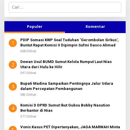
C
a
r
i
u
Populer
Komentar
n
t
PDIP Somasi KWP Soal Tuduhan ‘Gerombolan Sirkus’,
u
1
Buntut Rapat Komisi II Dipimpin Sufmi Dasco Ahmad
k
:
658 Dilihat
Dewan Usul BUMD Sumut Kelola Rumput Laut Nias
2
Utara dari Hulu ke Hilir
397 Dilihat
Bupati Madina Sampaikan Pentingnya Jalur Udara
3
dalam Percepatan Pembangunan
383 Dilihat
Komisi D DPRD Sumut Ikut Gubsu Bobby Nasution
4
Berkantor di Nias
377 Dilihat
Vonis Kasus PET Dipertanyakan, JAGA MARWAH Minta
5