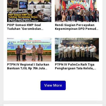
Anak
PDIP Somasi KWP Soal
Rendi Siagian Percayakan
Tuduhan ‘Gerombolan
Kepemimpinan DPD Pemuda
Sirkus’, Buntut Rapat Komisi
Karya Nasional Kota Medan
II Dipimpin Sufmi Dasco
kepada Josef Sembiring
Ahmad
PTPN IV Regional I Salurkan
PTPN IV PalmCo Raih Tiga
Bantuan TJSL Rp 706 Juta
Penghargaan Tata Kelola,
untuk Pembangunan Sosial
Perkuat Kinerja Operasional
Berkelanjutan
dan Efisiensi
View More