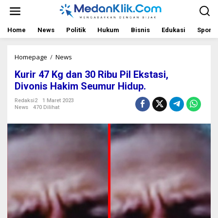
L
e
w
a
Home
News
Politik
Hukum
Bisnis
Edukasi
Sport
t
i
k
Homepage
/
News
K
e
u
Kurir 47 Kg dan 30 Ribu Pil Ekstasi,
k
r
o
i
Divonis Hakim Seumur Hidup.
n
r
t
4
Redaksi2
1 Maret 2023
News
470 Dilihat
e
7
n
K
g
d
a
n
3
0
R
i
b
u
P