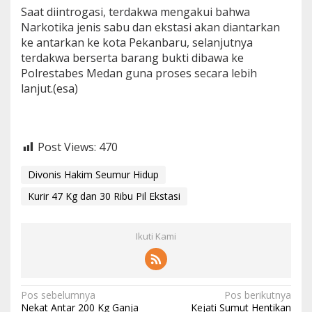
Saat diintrogasi, terdakwa mengakui bahwa
Narkotika jenis sabu dan ekstasi akan diantarkan
ke antarkan ke kota Pekanbaru, selanjutnya
terdakwa berserta barang bukti dibawa ke
Polrestabes Medan guna proses secara lebih
lanjut.(esa)
Post Views:
470
Divonis Hakim Seumur Hidup
Kurir 47 Kg dan 30 Ribu Pil Ekstasi
Ikuti Kami
N
Pos sebelumnya
Pos berikutnya
Nekat Antar 200 Kg Ganja
Kejati Sumut Hentikan