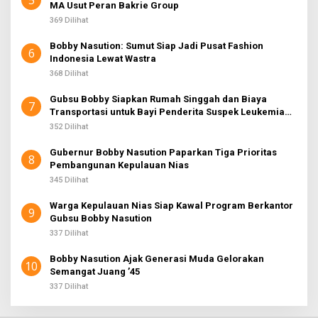
MA Usut Peran Bakrie Group
369 Dilihat
Bobby Nasution: Sumut Siap Jadi Pusat Fashion
6
Indonesia Lewat Wastra
368 Dilihat
Gubsu Bobby Siapkan Rumah Singgah dan Biaya
7
Transportasi untuk Bayi Penderita Suspek Leukemia
Asal Nias Barat
352 Dilihat
Gubernur Bobby Nasution Paparkan Tiga Prioritas
8
Pembangunan Kepulauan Nias
345 Dilihat
Warga Kepulauan Nias Siap Kawal Program Berkantor
9
Gubsu Bobby Nasution
337 Dilihat
Bobby Nasution Ajak Generasi Muda Gelorakan
10
Semangat Juang ’45
337 Dilihat