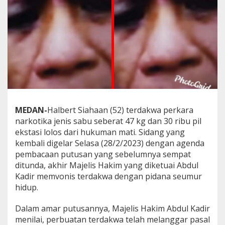
i
l
E
k
s
t
a
s
i
,
D
i
MEDAN-
Halbert Siahaan (52) terdakwa
perkara
v
narkotika jenis sabu seberat 47 kg dan 30 ribu pil
o
ekstasi lolos dari hukuman mati. Sidang yang
n
i
kembali digelar Selasa (28/2/2023)
dengan agenda
s
pembacaan putusan yang sebelumnya sempat
H
ditunda, akhir Majelis Hakim yang diketuai Abdul
a
Kadir memvonis terdakwa dengan pidana seumur
k
i
hidup.
m
S
Dalam amar putusannya, Majelis Hakim Abdul Kadir
e
menilai, perbuatan terdakwa telah melanggar pasal
u