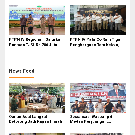
Sirkus’, Buntut Rapat Komisi
Karya Nasional Kota Medan
II Dipimpin Sufmi Dasco
kepada Josef Sembiring
Ahmad
PTPN IV Regional I Salurkan
PTPN IV PalmCo Raih Tiga
Bantuan TJSL Rp 706 Juta
Penghargaan Tata Kelola,
untuk Pembangunan Sosial
Perkuat Kinerja Operasional
Berkelanjutan
dan Efisiensi
News Feed
Qanun Adat Langkat
Sosialisasi Wasbang di
Didorong Jadi Kajian Ilmiah
Medan Perjuangan,
Zulkarnaen Janji
Perjuangkan Ruang Bermain