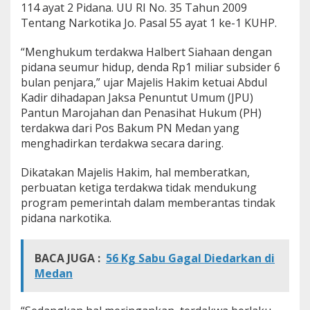
114 ayat 2 Pidana. UU RI No. 35 Tahun 2009
m
u
Tentang Narkotika Jo. Pasal 55 ayat 1 ke-1 KUHP.
r
H
“Menghukum terdakwa Halbert Siahaan dengan
i
pidana seumur hidup, denda Rp1 miliar subsider 6
d
bulan penjara,” ujar Majelis Hakim
ketuai Abdul
u
p
Kadir dihadapan Jaksa Penuntut Umum (JPU)
.
Pantun Marojahan dan Penasihat Hukum (PH)
terdakwa dari Pos Bakum PN Medan yang
menghadirkan terdakwa secara daring.
Dikatakan Majelis Hakim, hal memberatkan,
perbuatan ketiga terdakwa tidak mendukung
program pemerintah dalam memberantas tindak
pidana narkotika.
BACA JUGA :
56 Kg Sabu Gagal Diedarkan di
Medan