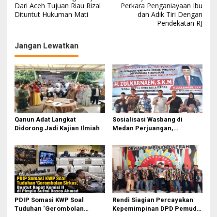
a
Dari Aceh Tujuan Riau Rizal
Perkara Penganiayaan Ibu
Dituntut Hukuman Mati
dan Adik Tiri Dengan
v
Pendekatan RJ
i
g
Jangan Lewatkan
a
s
i
p
o
Qanun Adat Langkat
Sosialisasi Wasbang di
s
Didorong Jadi Kajian Ilmiah
Medan Perjuangan,
Zulkarnaen Janji
Perjuangkan Ruang Bermain
Anak
PDIP Somasi KWP Soal
Rendi Siagian Percayakan
Tuduhan ‘Gerombolan
Kepemimpinan DPD Pemuda