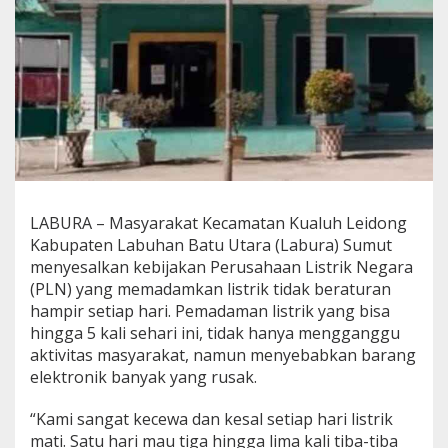
d
o
n
g
L
a
b
u
r
a
K
e
LABURA – Masyarakat Kecamatan Kualuh Leidong
l
Kabupaten Labuhan Batu Utara (Labura) Sumut
u
h
menyesalkan kebijakan Perusahaan Listrik Negara
k
(PLN) yang memadamkan listrik tidak beraturan
a
hampir setiap hari. Pemadaman listrik yang bisa
n
hingga 5 kali sehari ini, tidak hanya mengganggu
L
aktivitas masyarakat, namun menyebabkan barang
i
s
elektronik banyak yang rusak.
t
r
“Kami sangat kecewa dan kesal setiap hari listrik
i
mati. Satu hari mau tiga hingga lima kali tiba-tiba
k