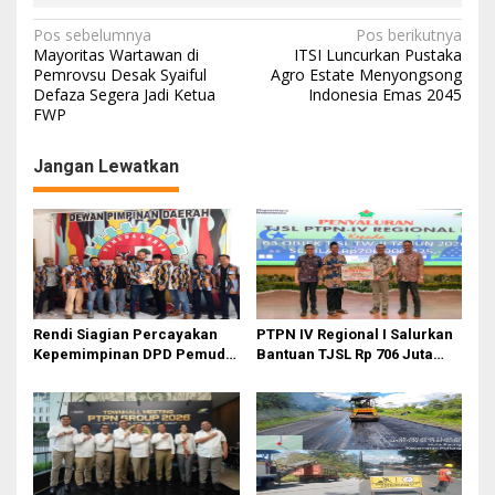
N
Pos sebelumnya
Pos berikutnya
Mayoritas Wartawan di
ITSI Luncurkan Pustaka
a
Pemrovsu Desak Syaiful
Agro Estate Menyongsong
Defaza Segera Jadi Ketua
Indonesia Emas 2045
v
FWP
i
g
Jangan Lewatkan
a
s
i
p
o
Rendi Siagian Percayakan
PTPN IV Regional I Salurkan
s
Kepemimpinan DPD Pemuda
Bantuan TJSL Rp 706 Juta
Karya Nasional Kota Medan
untuk Pembangunan Sosial
kepada Josef Sembiring
Berkelanjutan