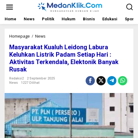
L
e
w
a
Home
News
Politik
Hukum
Bisnis
Edukasi
Sport
t
i
k
Homepage
/
News
M
e
a
Masyarakat Kualuh Leidong Labura
k
s
o
y
Keluhkan Listrik Padam Setiap Hari :
n
a
Aktivitas Terkendala, Elektonik Banyak
t
r
Rusak
e
a
n
k
Redaksi2
2 September 2025
a
News
1227 Dilihat
t
K
u
a
l
u
h
L
e
i