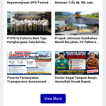
Kepemimpinan DPD Pemuda
Bantuan TJSL Rp 706 Juta
Karya Nasional Kota Medan
untuk Pembangunan Sosial
kepada Josef Sembiring
Berkelanjutan
PTPN IV PalmCo Raih Tiga
Proyek Jalinsum Humbahas
Penghargaan Tata Kelola,
Masih Berjalan, CV Fathara
Perkuat Kinerja Operasional
Jasa Teknik Janjikan
dan Efisiensi
Finishing Ulang
Peserta Pertanyakan
Dinilai Gagal Tangani Banjir,
Transparansi Assessment PT
Aminullah Desak Bupati
Inalum, Mekanisme Seleksi
Tapteng Masinton Pasaribu
Jabatan Level BOD-3 Jadi
Mundur
Sorotan
View More