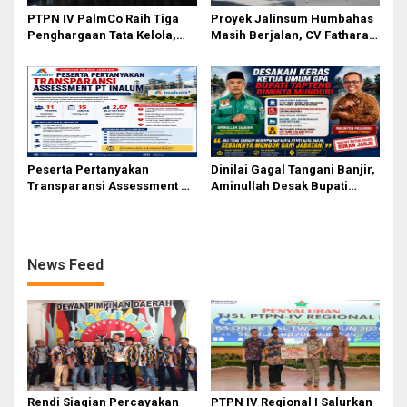
PTPN IV PalmCo Raih Tiga
Proyek Jalinsum Humbahas
Penghargaan Tata Kelola,
Masih Berjalan, CV Fathara
Perkuat Kinerja Operasional
Jasa Teknik Janjikan
dan Efisiensi
Finishing Ulang
Peserta Pertanyakan
Dinilai Gagal Tangani Banjir,
Transparansi Assessment PT
Aminullah Desak Bupati
Inalum, Mekanisme Seleksi
Tapteng Masinton Pasaribu
Jabatan Level BOD-3 Jadi
Mundur
Sorotan
News Feed
Rendi Siagian Percayakan
PTPN IV Regional I Salurkan