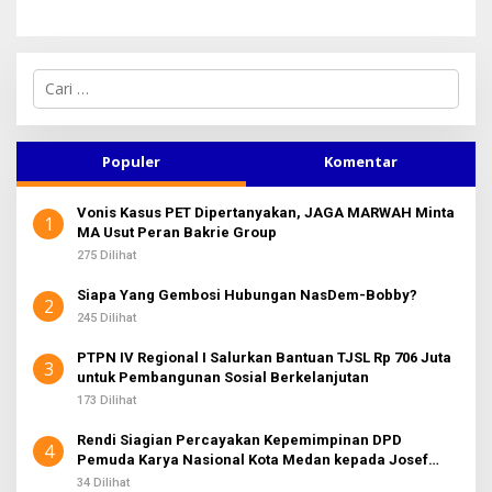
C
a
r
i
u
Populer
Komentar
n
t
Vonis Kasus PET Dipertanyakan, JAGA MARWAH Minta
u
1
MA Usut Peran Bakrie Group
k
:
275 Dilihat
Siapa Yang Gembosi Hubungan NasDem-Bobby?
2
245 Dilihat
PTPN IV Regional I Salurkan Bantuan TJSL Rp 706 Juta
3
untuk Pembangunan Sosial Berkelanjutan
173 Dilihat
Rendi Siagian Percayakan Kepemimpinan DPD
4
Pemuda Karya Nasional Kota Medan kepada Josef
Sembiring
34 Dilihat