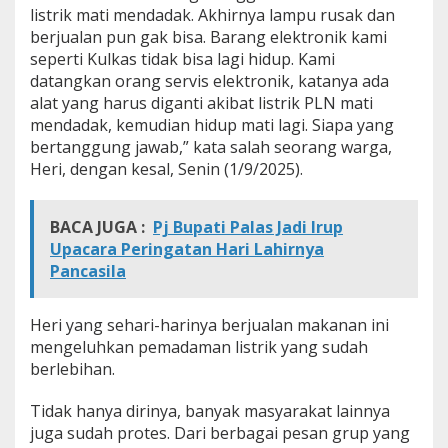
listrik mati mendadak. Akhirnya lampu rusak dan
P
a
berjualan pun gak bisa. Barang elektronik kami
d
seperti Kulkas tidak bisa lagi hidup. Kami
a
datangkan orang servis elektronik, katanya ada
m
alat yang harus diganti akibat listrik PLN mati
S
e
mendadak, kemudian hidup mati lagi. Siapa yang
t
bertanggung jawab,” kata salah seorang warga,
i
Heri, dengan kesal, Senin (1/9/2025).
a
p
H
BACA JUGA :
Pj Bupati Palas Jadi Irup
a
Upacara Peringatan Hari Lahirnya
r
i
Pancasila
:
A
k
Heri yang sehari-harinya berjualan makanan ini
t
mengeluhkan pemadaman listrik yang sudah
i
berlebihan.
v
i
Tidak hanya dirinya, banyak masyarakat lainnya
t
a
juga sudah protes. Dari berbagai pesan grup yang
s