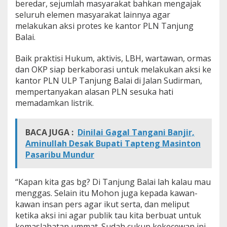
beredar, sejumlah masyarakat bahkan mengajak
T
seluruh elemen masyarakat lainnya agar
e
melakukan aksi protes ke kantor PLN Tanjung
r
k
Balai.
e
n
Baik praktisi Hukum, aktivis, LBH, wartawan, ormas
d
dan OKP siap berkaborasi untuk melakukan aksi ke
a
kantor PLN ULP Tanjung Balai di Jalan Sudirman,
l
a
mempertanyakan alasan PLN sesuka hati
,
memadamkan listrik.
E
l
e
BACA JUGA :
Dinilai Gagal Tangani Banjir,
k
Aminullah Desak Bupati Tapteng Masinton
t
Pasaribu Mundur
o
n
i
“Kapan kita gas bg? Di Tanjung Balai lah kalau mau
k
B
menggas. Selain itu Mohon juga kepada kawan-
a
kawan insan pers agar ikut serta, dan meliput
n
ketika aksi ini agar publik tau kita berbuat untuk
y
kemaslahatan ummat. Sudah cukup kekecewan ini,
a