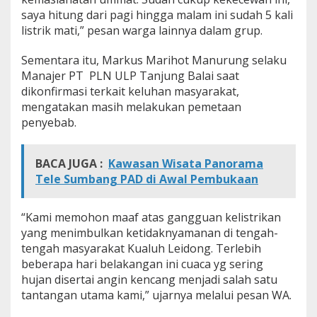
k
saya hitung dari pagi hingga malam ini sudah 5 kali
R
listrik mati,” pesan warga lainnya dalam grup.
u
s
Sementara itu, Markus Marihot Manurung selaku
a
Manajer PT PLN ULP Tanjung Balai saat
k
dikonfirmasi terkait keluhan masyarakat,
mengatakan masih melakukan pemetaan
penyebab.
BACA JUGA :
Kawasan Wisata Panorama
Tele Sumbang PAD di Awal Pembukaan
“Kami memohon maaf atas gangguan kelistrikan
yang menimbulkan ketidaknyamanan di tengah-
tengah masyarakat Kualuh Leidong. Terlebih
beberapa hari belakangan ini cuaca yg sering
hujan disertai angin kencang menjadi salah satu
tantangan utama kami,” ujarnya melalui pesan WA.