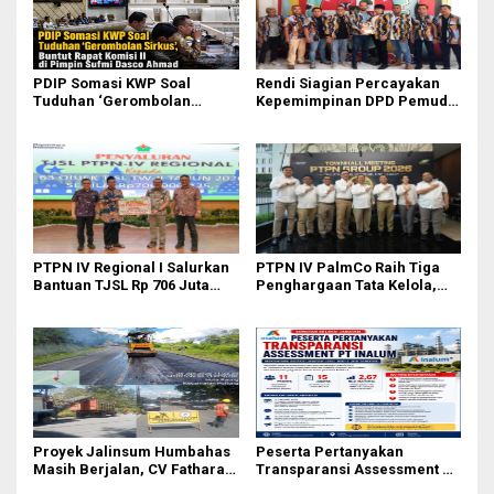
PDIP Somasi KWP Soal
Rendi Siagian Percayakan
Tuduhan ‘Gerombolan
Kepemimpinan DPD Pemuda
Sirkus’, Buntut Rapat Komisi
Karya Nasional Kota Medan
II Dipimpin Sufmi Dasco
kepada Josef Sembiring
Ahmad
PTPN IV Regional I Salurkan
PTPN IV PalmCo Raih Tiga
Bantuan TJSL Rp 706 Juta
Penghargaan Tata Kelola,
untuk Pembangunan Sosial
Perkuat Kinerja Operasional
Berkelanjutan
dan Efisiensi
Proyek Jalinsum Humbahas
Peserta Pertanyakan
Masih Berjalan, CV Fathara
Transparansi Assessment PT
Jasa Teknik Janjikan
Inalum, Mekanisme Seleksi