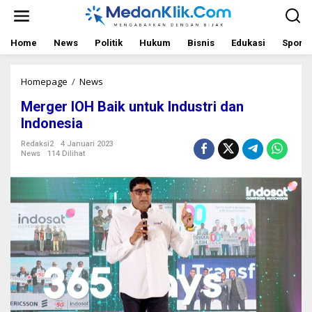
L
e
w
a
Home
News
Politik
Hukum
Bisnis
Edukasi
Sport
t
i
k
Homepage
/
News
M
e
e
Merger IOH Baik untuk Industri dan
k
r
o
g
Indonesia
n
e
t
r
Redaksi2
4 Januari 2023
News
114 Dilihat
e
I
n
O
H
B
a
i
k
u
n
t
u
k
I