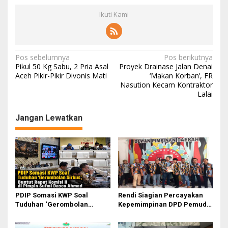
Ikuti Kami
N
Pos sebelumnya
Pos berikutnya
Pikul 50 Kg Sabu, 2 Pria Asal
Proyek Drainase Jalan Denai
a
Aceh Pikir-Pikir Divonis Mati
‘Makan Korban’, FR
Nasution Kecam Kontraktor
v
Lalai
i
g
Jangan Lewatkan
a
s
i
p
o
PDIP Somasi KWP Soal
Rendi Siagian Percayakan
s
Tuduhan ‘Gerombolan
Kepemimpinan DPD Pemuda
Sirkus’, Buntut Rapat Komisi
Karya Nasional Kota Medan
II Dipimpin Sufmi Dasco
kepada Josef Sembiring