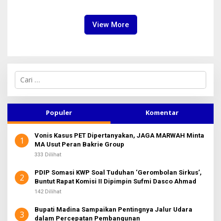
Finishing Ulang
Jabatan Level BOD-3 Jadi
Sorotan
View More
C
a
r
i
u
Populer
Komentar
n
t
Vonis Kasus PET Dipertanyakan, JAGA MARWAH Minta
u
1
MA Usut Peran Bakrie Group
k
:
333 Dilihat
PDIP Somasi KWP Soal Tuduhan ‘Gerombolan Sirkus’,
2
Buntut Rapat Komisi II Dipimpin Sufmi Dasco Ahmad
142 Dilihat
Bupati Madina Sampaikan Pentingnya Jalur Udara
3
dalam Percepatan Pembangunan