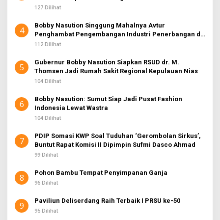
127 Dilihat
Bobby Nasution Singgung Mahalnya Avtur
4
Penghambat Pengembangan Industri Penerbangan di
Sumut
112 Dilihat
Gubernur Bobby Nasution Siapkan RSUD dr. M.
5
Thomsen Jadi Rumah Sakit Regional Kepulauan Nias
104 Dilihat
Bobby Nasution: Sumut Siap Jadi Pusat Fashion
6
Indonesia Lewat Wastra
104 Dilihat
PDIP Somasi KWP Soal Tuduhan ‘Gerombolan Sirkus’,
7
Buntut Rapat Komisi II Dipimpin Sufmi Dasco Ahmad
99 Dilihat
Pohon Bambu Tempat Penyimpanan Ganja
8
96 Dilihat
Paviliun Deliserdang Raih Terbaik I PRSU ke-50
9
95 Dilihat