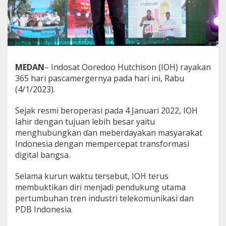
n
d
u
s
t
r
i
MEDAN
– Indosat Ooredoo Hutchison (IOH) rayakan
d
365 hari pascamergernya pada hari ini, Rabu
a
n
(4/1/2023).
I
n
Sejak resmi beroperasi pada 4 Januari 2022, IOH
d
lahir dengan tujuan lebih besar yaitu
o
menghubungkan dan meberdayakan masyarakat
n
e
Indonesia dengan mempercepat transformasi
s
digital bangsa.
i
a
Selama kurun waktu tersebut, IOH terus
membuktikan diri menjadi pendukung utama
pertumbuhan tren industri telekomunikasi dan
PDB Indonesia.