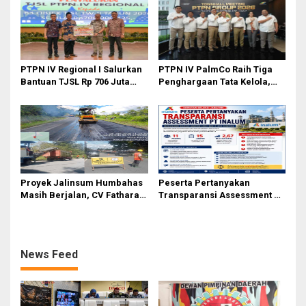
Ahmad
PTPN IV Regional I Salurkan
PTPN IV PalmCo Raih Tiga
Bantuan TJSL Rp 706 Juta
Penghargaan Tata Kelola,
untuk Pembangunan Sosial
Perkuat Kinerja Operasional
Berkelanjutan
dan Efisiensi
Proyek Jalinsum Humbahas
Peserta Pertanyakan
Masih Berjalan, CV Fathara
Transparansi Assessment PT
Jasa Teknik Janjikan
Inalum, Mekanisme Seleksi
Finishing Ulang
Jabatan Level BOD-3 Jadi
Sorotan
News Feed