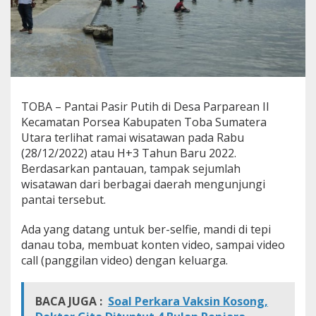
a
P
a
r
p
a
r
e
TOBA – Pantai Pasir Putih di Desa Parparean II
a
Kecamatan Porsea Kabupaten Toba Sumatera
n
I
Utara terlihat ramai wisatawan pada Rabu
I
(28/12/2022) atau H+3 Tahun Baru 2022.
K
Berdasarkan pantauan, tampak sejumlah
a
wisatawan dari berbagai daerah mengunjungi
b
pantai tersebut.
u
p
a
Ada yang datang untuk ber-selfie, mandi di tepi
t
danau toba, membuat konten video, sampai video
e
call (panggilan video) dengan keluarga.
n
T
o
BACA JUGA :
Soal Perkara Vaksin Kosong,
b
a