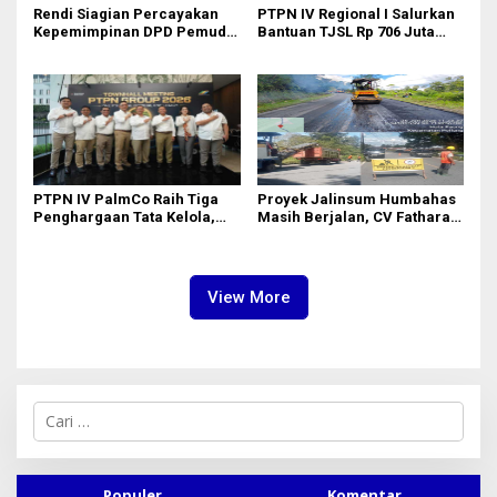
Rendi Siagian Percayakan
PTPN IV Regional I Salurkan
Kepemimpinan DPD Pemuda
Bantuan TJSL Rp 706 Juta
Karya Nasional Kota Medan
untuk Pembangunan Sosial
kepada Josef Sembiring
Berkelanjutan
PTPN IV PalmCo Raih Tiga
Proyek Jalinsum Humbahas
Penghargaan Tata Kelola,
Masih Berjalan, CV Fathara
Perkuat Kinerja Operasional
Jasa Teknik Janjikan
dan Efisiensi
Finishing Ulang
View More
C
a
r
i
u
Populer
Komentar