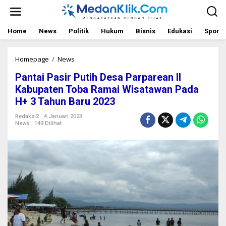
L
e
w
a
Home
News
Politik
Hukum
Bisnis
Edukasi
Sport
t
i
k
Homepage
/
News
P
e
a
Pantai Pasir Putih Desa Parparean II
k
n
o
t
Kabupaten Toba Ramai Wisatawan Pada
n
a
H+ 3 Tahun Baru 2023
t
i
e
P
Redaksi2
4 Januari 2023
n
a
News
149 Dilihat
s
i
r
P
u
t
i
h
D
e
s