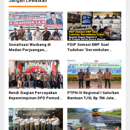
Jangan Lewatkan
a
s
i
p
o
Sosialisasi Wasbang di
PDIP Somasi KWP Soal
s
Medan Perjuangan,
Tuduhan ‘Gerombolan
Zulkarnaen Janji
Sirkus’, Buntut Rapat Komisi
Perjuangkan Ruang Bermain
II Dipimpin Sufmi Dasco
Anak
Ahmad
Rendi Siagian Percayakan
PTPN IV Regional I Salurkan
Kepemimpinan DPD Pemuda
Bantuan TJSL Rp 706 Juta
Karya Nasional Kota Medan
untuk Pembangunan Sosial
kepada Josef Sembiring
Berkelanjutan