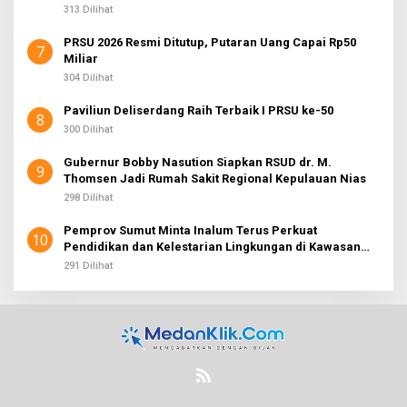
313 Dilihat
PRSU 2026 Resmi Ditutup, Putaran Uang Capai Rp50
7
Miliar
304 Dilihat
Paviliun Deliserdang Raih Terbaik I PRSU ke-50
8
300 Dilihat
Gubernur Bobby Nasution Siapkan RSUD dr. M.
9
Thomsen Jadi Rumah Sakit Regional Kepulauan Nias
298 Dilihat
Pemprov Sumut Minta Inalum Terus Perkuat
10
Pendidikan dan Kelestarian Lingkungan di Kawasan
Danau Toba
291 Dilihat