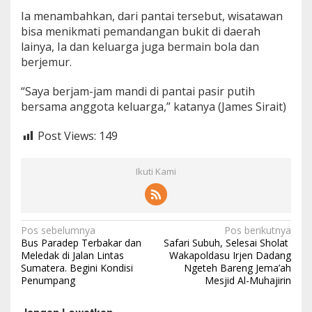
n
Ia menambahkan, dari pantai tersebut, wisatawan
B
bisa menikmati pemandangan bukit di daerah
a
lainya, Ia dan keluarga juga bermain bola dan
r
berjemur.
u
2
0
“Saya berjam-jam mandi di pantai pasir putih
2
bersama anggota keluarga,” katanya (James Sirait)
3
Post Views:
149
Ikuti Kami
N
Pos sebelumnya
Pos berikutnya
Bus Paradep Terbakar dan
Safari Subuh, Selesai Sholat
a
Meledak di Jalan Lintas
Wakapoldasu Irjen Dadang
Sumatera. Begini Kondisi
Ngeteh Bareng Jema’ah
v
Penumpang
Mesjid Al-Muhajirin
i
g