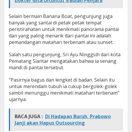
Dokter Gita Dituntut 4 Bulan Penjara
R
a
m
Selain bermain Banana Boat, pengunjung juga
a
banyak yang santai di petak petak tempat
i
peristirahatan untuk menikmati panorama pantai
W
dan yang paling menarik dari pantai ini adalah
i
s
pemandangan matahari terbenam atau sunset.
a
t
Salah satu pengunjung, Sri Ayu Ninggsih dari kota
a
Pematang Siantar mengatakan bahwa ia senang
w
mandi di pantai tersebut.
a
n
P
“Pasirnya bagus dan lengket di badan. Selain itu
a
untuk merendam tubuh ia cukup bergolek-golek
d
sambil menunggu menikmati matahari terbenam”
a
ujarnya.
H
+
3
T
BACA JUGA :
Di Hadapan Buruh, Prabowo
a
Janji akan Hapus Outsourcing
h
u