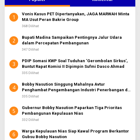
n
t
Vonis Kasus PET Dipertanyakan, JAGA MARWAH Minta
u
1
MA Usut Peran Bakrie Group
k
:
368 Dilihat
Bupati Madina Sampaikan Pentingnya Jalur Udara
2
dalam Percepatan Pembangunan
347 Dilihat
PDIP Somasi KWP Soal Tuduhan ‘Gerombolan Sirkus’,
3
Buntut Rapat Komisi II Dipimpin Sufmi Dasco Ahmad
335 Dilihat
Bobby Nasution Singgung Mahalnya Avtur
4
Penghambat Pengembangan Industri Penerbangan di
Sumut
335 Dilihat
Gubernur Bobby Nasution Paparkan Tiga Prioritas
5
Pembangunan Kepulauan Nias
332 Dilihat
Warga Kepulauan Nias Siap Kawal Program Berkantor
6
Gubsu Bobby Nasution