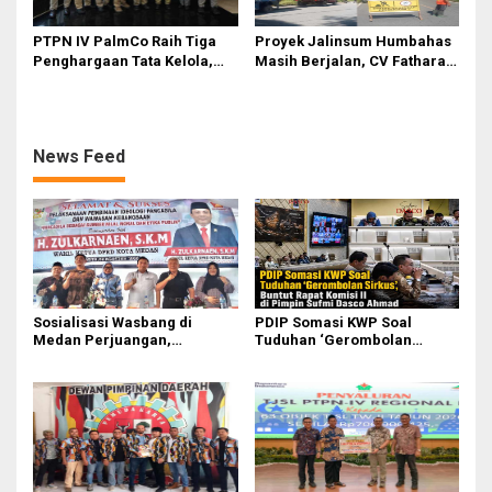
PTPN IV PalmCo Raih Tiga
Proyek Jalinsum Humbahas
Penghargaan Tata Kelola,
Masih Berjalan, CV Fathara
Perkuat Kinerja Operasional
Jasa Teknik Janjikan
dan Efisiensi
Finishing Ulang
News Feed
Sosialisasi Wasbang di
PDIP Somasi KWP Soal
Medan Perjuangan,
Tuduhan ‘Gerombolan
Zulkarnaen Janji
Sirkus’, Buntut Rapat Komisi
Perjuangkan Ruang Bermain
II Dipimpin Sufmi Dasco
Anak
Ahmad