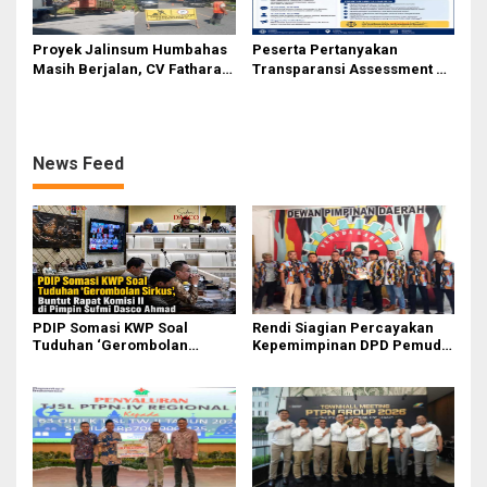
Proyek Jalinsum Humbahas
Peserta Pertanyakan
Masih Berjalan, CV Fathara
Transparansi Assessment PT
Jasa Teknik Janjikan
Inalum, Mekanisme Seleksi
Finishing Ulang
Jabatan Level BOD-3 Jadi
Sorotan
News Feed
PDIP Somasi KWP Soal
Rendi Siagian Percayakan
Tuduhan ‘Gerombolan
Kepemimpinan DPD Pemuda
Sirkus’, Buntut Rapat Komisi
Karya Nasional Kota Medan
II Dipimpin Sufmi Dasco
kepada Josef Sembiring
Ahmad