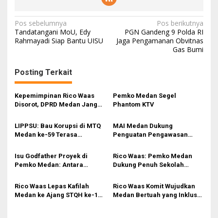
N
Pos sebelumnya
Pos berikutnya
Tandatangani MoU, Edy
PGN Gandeng 9 Polda RI
a
Rahmayadi Siap Bantu UISU
Jaga Pengamanan Obvitnas
Gas Bumi
v
i
Posting Terkait
g
a
Kepemimpinan Rico Waas
Pemko Medan Segel
s
Disorot, DPRD Medan Jangan
Phantom KTV
Ragu Gunakan Hak Interplasi
i
LIPPSU: Bau Korupsi di MTQ
MAI Medan Dukung
p
Medan ke-59 Terasa
Penguatan Pengawasan
Menyengat
Lingkungan Selama Musim
o
Mudik
Isu Godfather Proyek di
Rico Waas: Pemko Medan
s
Pemko Medan: Antara
Dukung Penuh Sekolah
Tuduhan dan Tata Kelola
Rakyat Program Presiden
yang Harus Dibenahi
Prabowo
Rico Waas Lepas Kafilah
Rico Waas Komit Wujudkan
Medan ke Ajang STQH ke-19
Medan Bertuah yang Inklusif
Sumut
dan Berkelanjutan