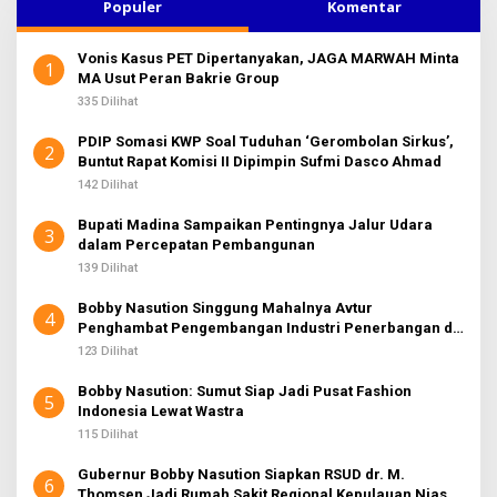
u
Populer
Komentar
n
t
Vonis Kasus PET Dipertanyakan, JAGA MARWAH Minta
u
1
MA Usut Peran Bakrie Group
k
:
335 Dilihat
PDIP Somasi KWP Soal Tuduhan ‘Gerombolan Sirkus’,
2
Buntut Rapat Komisi II Dipimpin Sufmi Dasco Ahmad
142 Dilihat
Bupati Madina Sampaikan Pentingnya Jalur Udara
3
dalam Percepatan Pembangunan
139 Dilihat
Bobby Nasution Singgung Mahalnya Avtur
4
Penghambat Pengembangan Industri Penerbangan di
Sumut
123 Dilihat
Bobby Nasution: Sumut Siap Jadi Pusat Fashion
5
Indonesia Lewat Wastra
115 Dilihat
Gubernur Bobby Nasution Siapkan RSUD dr. M.
6
Thomsen Jadi Rumah Sakit Regional Kepulauan Nias