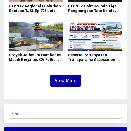
PTPN IV Regional I Salurkan
PTPN IV PalmCo Raih Tiga
Bantuan TJSL Rp 706 Juta
Penghargaan Tata Kelola,
untuk Pembangunan Sosial
Perkuat Kinerja Operasional
Berkelanjutan
dan Efisiensi
Proyek Jalinsum Humbahas
Peserta Pertanyakan
Masih Berjalan, CV Fathara
Transparansi Assessment PT
Jasa Teknik Janjikan
Inalum, Mekanisme Seleksi
Finishing Ulang
Jabatan Level BOD-3 Jadi
Sorotan
View More
C
a
r
i