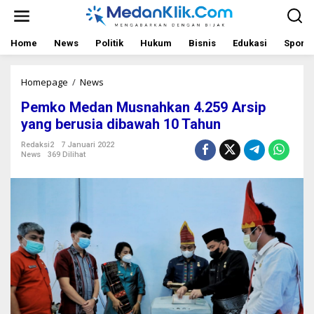
L
e
w
a
Home
News
Politik
Hukum
Bisnis
Edukasi
Sport
t
i
k
Homepage
/
News
P
e
e
Pemko Medan Musnahkan 4.259 Arsip
k
m
o
k
yang berusia dibawah 10 Tahun
n
o
t
M
Redaksi2
7 Januari 2022
News
369 Dilihat
e
e
n
d
a
n
M
u
s
n
a
h
k
a
n