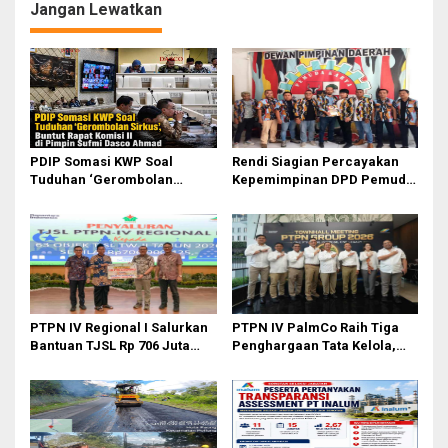
Jangan Lewatkan
PDIP Somasi KWP Soal
Rendi Siagian Percayakan
Tuduhan ‘Gerombolan
Kepemimpinan DPD Pemuda
Sirkus’, Buntut Rapat Komisi
Karya Nasional Kota Medan
II Dipimpin Sufmi Dasco
kepada Josef Sembiring
Ahmad
PTPN IV Regional I Salurkan
PTPN IV PalmCo Raih Tiga
Bantuan TJSL Rp 706 Juta
Penghargaan Tata Kelola,
untuk Pembangunan Sosial
Perkuat Kinerja Operasional
Berkelanjutan
dan Efisiensi