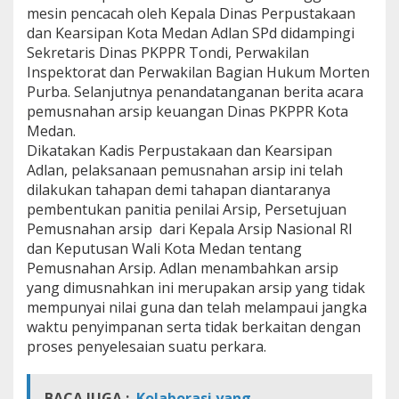
w
mesin pencacah oleh Kepala Dinas Perpustakaan
a
dan Kearsipan Kota Medan Adlan SPd didampingi
h
Sekretaris Dinas PKPPR Tondi, Perwakilan
1
Inspektorat dan Perwakilan Bagian Hukum Morten
0
Purba. Selanjutnya penandatanganan berita acara
T
a
pemusnahan arsip keuangan Dinas PKPPR Kota
h
Medan.
u
Dikatakan Kadis Perpustakaan dan Kearsipan
n
Adlan, pelaksanaan pemusnahan arsip ini telah
dilakukan tahapan demi tahapan diantaranya
pembentukan panitia penilai Arsip, Persetujuan
Pemusnahan arsip dari Kepala Arsip Nasional RI
dan Keputusan Wali Kota Medan tentang
Pemusnahan Arsip. Adlan menambahkan arsip
yang dimusnahkan ini merupakan arsip yang tidak
mempunyai nilai guna dan telah melampaui jangka
waktu penyimpanan serta tidak berkaitan dengan
proses penyelesaian suatu perkara.
BACA JUGA :
Kolaborasi yang