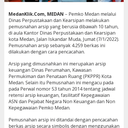
4
.
2
MedanKlik.Com, MEDAN
– Pemko Medan melalui
5
Dinas Perpustakaan dan Kearsipan melakukan
9
pemusnahan arsip yang berusia dibawah 10 tahun,
A
di aula Kantor Dinas Perpustakaan dan Kearsipan
r
kota Medan, Jalan Iskandar Muda, Jumat (7/1/2022).
s
i
Pemusnahan arsip sebanyak 4.259 berkas ini
p
dilakukan dengan cara pencacahan.
y
a
Arsip yang dimusnahkan ini merupakan arsip
n
keuangan Dinas Perumahan, Kawasan
g
b
Permukiman dan Penataan Ruang (PKPPR) Kota
e
Medan. Selain itu Pemusnahan ini mengacu pada
r
pada Perwal nomor 53 tahun 2014 tentang jadwal
u
retensi arsip keuangan, fasilitatif Kepegawaian
s
i
ASN dan Pejabat Negara Non Keuangan dan Non
a
Kepegawaian Pemko Medan.
d
i
Pemusnahan arsip ini ditandai dengan pencacahan
b
berkas arsip secara simbolis dengan menggunakan
a