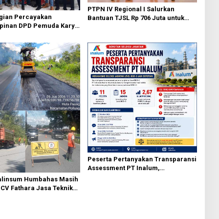
PTPN IV Regional I Salurkan
agian Percayakan
Bantuan TJSL Rp 706 Juta untuk
pinan DPD Pemuda Karya
Pembangunan Sosial
 Kota Medan kepada Josef
Berkelanjutan
g
Peserta Pertanyakan Transparansi
Assessment PT Inalum,
Mekanisme Seleksi Jabatan Level
alinsum Humbahas Masih
BOD-3 Jadi Sorotan
 CV Fathara Jasa Teknik
Finishing Ulang