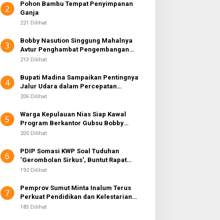
Pohon Bambu Tempat Penyimpanan
2
Ganja
221 Dilihat
Bobby Nasution Singgung Mahalnya
3
Avtur Penghambat Pengembangan
Industri Penerbangan di Sumut
213 Dilihat
Bupati Madina Sampaikan Pentingnya
4
Jalur Udara dalam Percepatan
Pembangunan
206 Dilihat
Warga Kepulauan Nias Siap Kawal
5
Program Berkantor Gubsu Bobby
Nasution
205 Dilihat
PDIP Somasi KWP Soal Tuduhan
6
‘Gerombolan Sirkus’, Buntut Rapat
Komisi II Dipimpin Sufmi Dasco Ahmad
192 Dilihat
Pemprov Sumut Minta Inalum Terus
7
Perkuat Pendidikan dan Kelestarian
Lingkungan di Kawasan Danau Toba
183 Dilihat