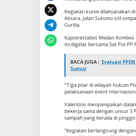
T
i
Kegiatan kurve dilaksanakan di 
g
Aksara, Jalan Sutomo s/d simpa
a
Gurilla.
L
o
k
Kapolrestabes Medan Kombes P
a
ini digelar bersama Sat Pol-P
s
i
BACA JUGA :
Evaluasi PPDB 
Sumut
“Tiga pilar di wilayah hukum
pelaksanaan event Internasiona
Valentino menyampaikan dalam 
bekerja sama dengan unsur 3 
sampah yang berada di pinggira
“Kegiatan berlangsung dengan t