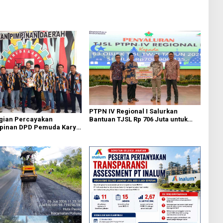
PTPN IV Regional I Salurkan
Bantuan TJSL Rp 706 Juta untuk
agian Percayakan
Pembangunan Sosial
pinan DPD Pemuda Karya
Berkelanjutan
 Kota Medan kepada Josef
g