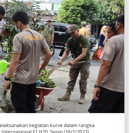
elaksanakan kegiatan kurve dalam rangka
nternasional F1 H20, Senin (16/1/2023).