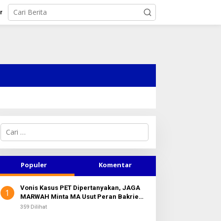
r
C
a
r
i
u
Populer
Komentar
n
t
Vonis Kasus PET Dipertanyakan, JAGA
u
1
MARWAH Minta MA Usut Peran Bakrie
k
Group
:
359 Dilihat