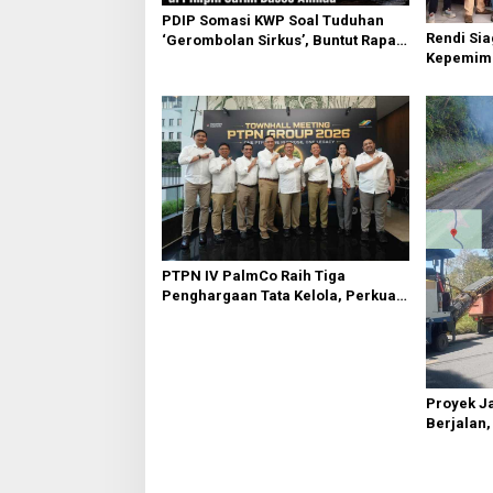
s
PDIP Somasi KWP Soal Tuduhan
Rendi Si
‘Gerombolan Sirkus’, Buntut Rapat
Kepemim
Komisi II Dipimpin Sufmi Dasco
Nasional
Ahmad
Sembirin
PTPN IV PalmCo Raih Tiga
Penghargaan Tata Kelola, Perkuat
Kinerja Operasional dan Efisiensi
Proyek J
Berjalan,
Janjikan 