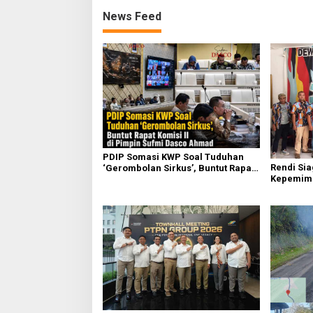
News Feed
PDIP Somasi KWP Soal Tuduhan
Rendi Si
‘Gerombolan Sirkus’, Buntut Rapat
Kepemim
Komisi II Dipimpin Sufmi Dasco
Nasional
Ahmad
Sembirin