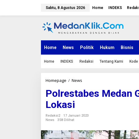
L
e
Sabtu, 8 Agustus 2026
Home
INDEKS
Redak
w
a
t
i
k
e
k
Home
News
Politik
Hukum
Bisnis
o
n
Home
INDEKS
Redaksi
Tentang Kami
Kode 
t
e
n
Homepage
/
News
P
o
Polrestabes Medan G
l
r
Lokasi
e
s
t
Redaksi2
17 Januari 2023
a
News
358 Dilihat
b
e
s