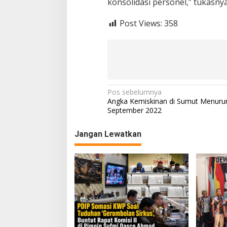
konsolidasi personel,” tukasnya.
Post Views:
358
N
Pos sebelumnya
Angka Kemiskinan di Sumut Menuru
a
September 2022
v
Jangan Lewatkan
i
g
a
s
i
p
o