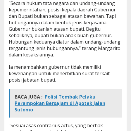
“Secara hukum tata negara dan undang-undang
T
kepemerintahan, posisi kepala daerah Gubernur
S
O
dan Bupati bukan sebagai atasan bawahan. Tapi
B
hubungannya dalam bentuk jenis kerjasama.
i
Gubernur bukanlah atasan bupati. Begitu
s
sebaliknya, bupati bukan anak buah gubernur.
a
L
Hubungan keduanya diatur dalam undang-undang,
a
tergantung jenis hubungannya,” terang Margarito
n
dalam kesaksiannya.
g
s
Ia menambahkan gubernur tidak memiliki
u
n
kewenangan untuk menerbitkan surat terkait
g
posisi jabatan bupati.
N
g
a
BACA JUGA :
Polisi Tembak Pelaku
n
Perampokan Bersajam di Apotek Jalan
t
Sutomo
o
r
.
“Sesuai asas contrarius actus, yang berhak
R
a