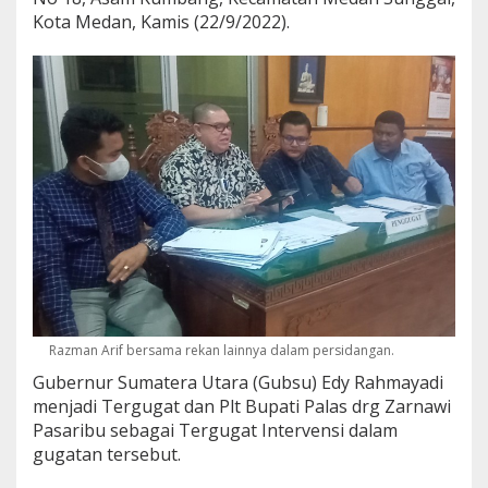
t
Kota Medan, Kamis (22/9/2022).
i
P
a
l
a
s
O
l
e
h
G
u
b
s
u
T
i
Razman Arif bersama rekan lainnya dalam persidangan.
d
Gubernur Sumatera Utara (Gubsu) Edy Rahmayadi
a
menjadi Tergugat dan Plt Bupati Palas drg Zarnawi
k
S
Pasaribu sebagai Tergugat Intervensi dalam
a
gugatan tersebut.
h
&