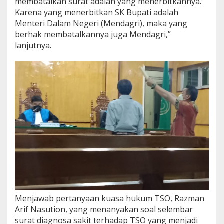
membatalkan surat adalah yang menerbitkannya.
z
Karena yang menerbitkan SK Bupati adalah
m
Menteri Dalam Negeri (Mendagri), maka yang
a
berhak membatalkannya juga Mendagri,”
n
:
lanjutnya.
S
e
p
u
l
u
h
H
a
r
i
K
e
d
e
p
a
Menjawab pertanyaan kuasa hukum TSO, Razman
n
Arif Nasution, yang menanyakan soal selembar
K
surat diagnosa sakit terhadap TSO yang menjadi