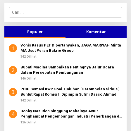
C
a
r
i
u
Populer
Komentar
n
t
Vonis Kasus PET Dipertanyakan, JAGA MARWAH Minta
u
1
MA Usut Peran Bakrie Group
k
:
342 Dilihat
Bupati Madina Sampaikan Pentingnya Jalur Udara
2
dalam Percepatan Pembangunan
146 Dilihat
PDIP Somasi KWP Soal Tuduhan ‘Gerombolan Sirkus’,
3
Buntut Rapat Komisi II Dipimpin Sufmi Dasco Ahmad
142 Dilihat
Bobby Nasution Singgung Mahalnya Avtur
4
Penghambat Pengembangan Industri Penerbangan di
Sumut
126 Dilihat