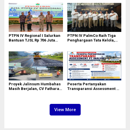
II Dipimpin Sufmi Dasco
kepada Josef Sembiring
Ahmad
PTPN IV Regional I Salurkan
PTPN IV PalmCo Raih Tiga
Bantuan TJSL Rp 706 Juta
Penghargaan Tata Kelola,
untuk Pembangunan Sosial
Perkuat Kinerja Operasional
Berkelanjutan
dan Efisiensi
Proyek Jalinsum Humbahas
Peserta Pertanyakan
Masih Berjalan, CV Fathara
Transparansi Assessment PT
Jasa Teknik Janjikan
Inalum, Mekanisme Seleksi
Finishing Ulang
Jabatan Level BOD-3 Jadi
Sorotan
View More