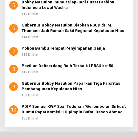
Bobby Nasution: Sumut Siap Jadi Pusat Fashion
5
Indonesia Lewat Wastra
119 Dilihat
Gubernur Bobby Nasution Siapkan RSUD dr. M.
6
Thomsen Jadi Rumah Sakit Regional Kepulauan Nias
114 Dilihat
Pohon Bambu Tempat Penyimpanan Ganja
7
114 Dilihat
Paviliun Deliserdang Raih Terbaik I PRSU ke-50
8
112 Dilihat
Gubernur Bobby Nasution Paparkan Tiga Prioritas
9
Pembangunan Kepulauan Nias
109 Dilihat
PDIP Somasi KWP Soal Tuduhan ‘Gerombolan Sirkus’,
10
Buntut Rapat Komisi II Dipimpin Sufmi Dasco Ahmad
105 Dilihat