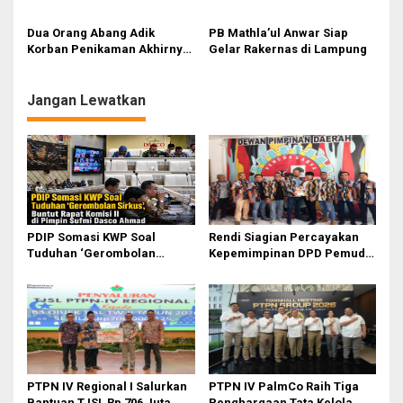
Tersangka
Anak
Dua Orang Abang Adik
PB Mathla’ul Anwar Siap
Korban Penikaman Akhirnya
Gelar Rakernas di Lampung
Meninggal
Jangan Lewatkan
PDIP Somasi KWP Soal
Rendi Siagian Percayakan
Tuduhan ‘Gerombolan
Kepemimpinan DPD Pemuda
Sirkus’, Buntut Rapat Komisi
Karya Nasional Kota Medan
II Dipimpin Sufmi Dasco
kepada Josef Sembiring
Ahmad
PTPN IV Regional I Salurkan
PTPN IV PalmCo Raih Tiga
Bantuan TJSL Rp 706 Juta
Penghargaan Tata Kelola,