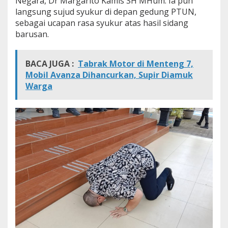
Negara, Dr Margarito Kamis SH MHum. Ia pun
langsung sujud syukur di depan gedung PTUN,
sebagai ucapan rasa syukur atas hasil sidang
barusan.
BACA JUGA :
Tabrak Motor di Menteng 7,
Mobil Avanza Dihancurkan, Supir Diamuk
Warga