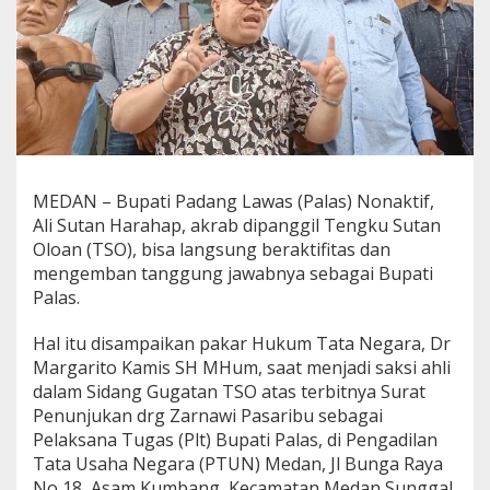
h
l
i
S
e
b
u
t
P
e
MEDAN – Bupati Padang Lawas (Palas) Nonaktif,
n
Ali Sutan Harahap, akrab dipanggil Tengku Sutan
u
Oloan (TSO), bisa langsung beraktifitas dan
n
j
mengemban tanggung jawabnya sebagai Bupati
u
Palas.
k
a
Hal itu disampaikan pakar Hukum Tata Negara, Dr
n
Margarito Kamis SH MHum, saat menjadi saksi ahli
P
l
dalam Sidang Gugatan TSO atas terbitnya Surat
t
Penunjukan drg Zarnawi Pasaribu sebagai
B
Pelaksana Tugas (Plt) Bupati Palas, di Pengadilan
u
Tata Usaha Negara (PTUN) Medan, Jl Bunga Raya
p
a
No 18, Asam Kumbang, Kecamatan Medan Sunggal,