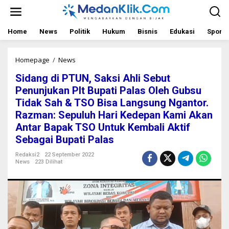
L
e
w
a
Home
News
Politik
Hukum
Bisnis
Edukasi
Sport
t
i
k
Homepage
/
News
S
e
i
Sidang di PTUN, Saksi Ahli Sebut
k
d
o
a
Penunjukan Plt Bupati Palas Oleh Gubsu
n
n
Tidak Sah & TSO Bisa Langsung Ngantor.
t
g
Razman: Sepuluh Hari Kedepan Kami Akan
e
d
n
i
Antar Bapak TSO Untuk Kembali Aktif
P
Sebagai Bupati Palas
T
U
Redaksi2
22 September 2022
N
News
223 Dilihat
,
S
a
k
s
i
A