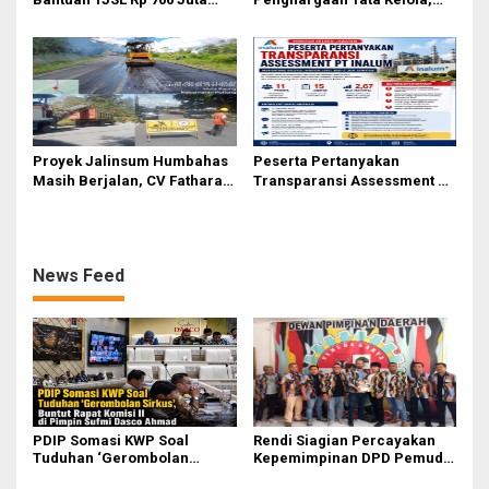
untuk Pembangunan Sosial
Perkuat Kinerja Operasional
Berkelanjutan
dan Efisiensi
Proyek Jalinsum Humbahas
Peserta Pertanyakan
Masih Berjalan, CV Fathara
Transparansi Assessment PT
Jasa Teknik Janjikan
Inalum, Mekanisme Seleksi
Finishing Ulang
Jabatan Level BOD-3 Jadi
Sorotan
News Feed
PDIP Somasi KWP Soal
Rendi Siagian Percayakan
Tuduhan ‘Gerombolan
Kepemimpinan DPD Pemuda
Sirkus’, Buntut Rapat Komisi
Karya Nasional Kota Medan