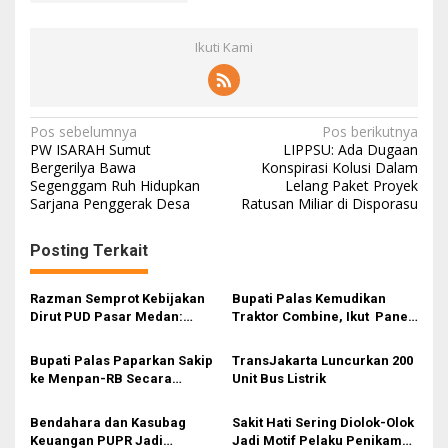
Ikuti Kami
N
Pos sebelumnya
Pos berikutnya
PW ISARAH Sumut
LIPPSU: Ada Dugaan
a
Bergerilya Bawa
Konspirasi Kolusi Dalam
Segenggam Ruh Hidupkan
Lelang Paket Proyek
v
Sarjana Penggerak Desa
Ratusan Miliar di Disporasu
i
g
Posting Terkait
a
s
Razman Semprot Kebijakan
Bupati Palas Kemudikan
Dirut PUD Pasar Medan:
Traktor Combine, Ikut Panen
i
Jangan Cari Kambing Hitam!
Raya Padi di Kecamatan
Barumun Barat
p
Bupati Palas Paparkan Sakip
TransJakarta Luncurkan 200
ke Menpan-RB Secara
Unit Bus Listrik
o
Virtual
s
Bendahara dan Kasubag
Sakit Hati Sering Diolok-Olok
Keuangan PUPR Jadi
Jadi Motif Pelaku Penikaman