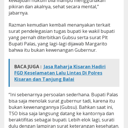
kewajiban hukum bila mampu menggunakan
K
e
pikiran dan akalnya, sehat secara mental,”
m
jabarnya.
b
a
Razman kemudian kembali menanyakan terkait
l
surat pendelegasian tugas bupati ke wakil bupati
i
A
yang pernah diterbitkan Gubsu serta surat Plt
k
Bupati Palas, yang lagi-lagi dijawab Margarito
t
bahwa itu bukan kewenangan Gubernur.
i
f
S
BACA JUGA :
Jasa Raharja Kisaran Hadiri
e
FGD Keselamatan Lalu Lintas Di Polres
b
a
Kisaran dan Tanjung Balai
g
a
i
“Ini sebenarnya persoalan sederhana. Bupati Palas
B
bisa saja menolak surat gubernur tadi, karena itu
u
bukan kewenangannya (Gubsu). Bahkan saat ini,
p
TSO bisa saja langsung datang ke kantornya dan
a
t
beraktifitas sebagai bupati. Lebih elok lagi, surati
i
dulu dengan lampiran surat keterangan kesehatan.