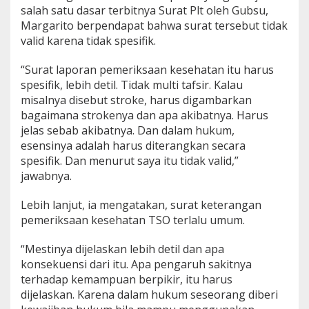
a
salah satu dasar terbitnya Surat Plt oleh Gubsu,
m
Margarito berpendapat bahwa surat tersebut tidak
i
A
valid karena tidak spesifik.
k
a
“Surat laporan pemeriksaan kesehatan itu harus
n
spesifik, lebih detil. Tidak multi tafsir. Kalau
A
misalnya disebut stroke, harus digambarkan
n
t
bagaimana strokenya dan apa akibatnya. Harus
a
jelas sebab akibatnya. Dan dalam hukum,
r
esensinya adalah harus diterangkan secara
B
spesifik. Dan menurut saya itu tidak valid,”
a
p
jawabnya.
a
k
Lebih lanjut, ia mengatakan, surat keterangan
T
pemeriksaan kesehatan TSO terlalu umum.
S
O
“Mestinya dijelaskan lebih detil dan apa
U
n
konsekuensi dari itu. Apa pengaruh sakitnya
t
terhadap kemampuan berpikir, itu harus
u
dijelaskan. Karena dalam hukum seseorang diberi
k