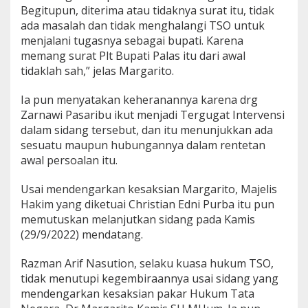
P
Begitupun, diterima atau tidaknya surat itu, tidak
a
ada masalah dan tidak menghalangi TSO untuk
l
menjalani tugasnya sebagai bupati. Karena
a
s
memang surat Plt Bupati Palas itu dari awal
tidaklah sah,” jelas Margarito.
Ia pun menyatakan keheranannya karena drg
Zarnawi Pasaribu ikut menjadi Tergugat Intervensi
dalam sidang tersebut, dan itu menunjukkan ada
sesuatu maupun hubungannya dalam rentetan
awal persoalan itu.
Usai mendengarkan kesaksian Margarito, Majelis
Hakim yang diketuai Christian Edni Purba itu pun
memutuskan melanjutkan sidang pada Kamis
(29/9/2022) mendatang.
Razman Arif Nasution, selaku kuasa hukum TSO,
tidak menutupi kegembiraannya usai sidang yang
mendengarkan kesaksian pakar Hukum Tata