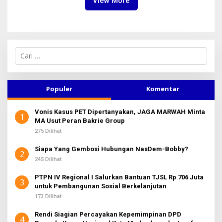
View More
C
a
r
i
u
Populer
Komentar
n
t
Vonis Kasus PET Dipertanyakan, JAGA MARWAH Minta
u
1
MA Usut Peran Bakrie Group
k
:
275 Dilihat
Siapa Yang Gembosi Hubungan NasDem-Bobby?
2
245 Dilihat
PTPN IV Regional I Salurkan Bantuan TJSL Rp 706 Juta
3
untuk Pembangunan Sosial Berkelanjutan
173 Dilihat
Rendi Siagian Percayakan Kepemimpinan DPD
4