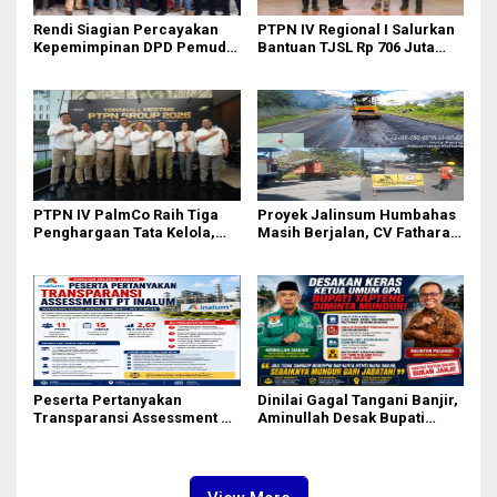
Rendi Siagian Percayakan
PTPN IV Regional I Salurkan
Kepemimpinan DPD Pemuda
Bantuan TJSL Rp 706 Juta
Karya Nasional Kota Medan
untuk Pembangunan Sosial
kepada Josef Sembiring
Berkelanjutan
PTPN IV PalmCo Raih Tiga
Proyek Jalinsum Humbahas
Penghargaan Tata Kelola,
Masih Berjalan, CV Fathara
Perkuat Kinerja Operasional
Jasa Teknik Janjikan
dan Efisiensi
Finishing Ulang
Peserta Pertanyakan
Dinilai Gagal Tangani Banjir,
Transparansi Assessment PT
Aminullah Desak Bupati
Inalum, Mekanisme Seleksi
Tapteng Masinton Pasaribu
Jabatan Level BOD-3 Jadi
Mundur
Sorotan