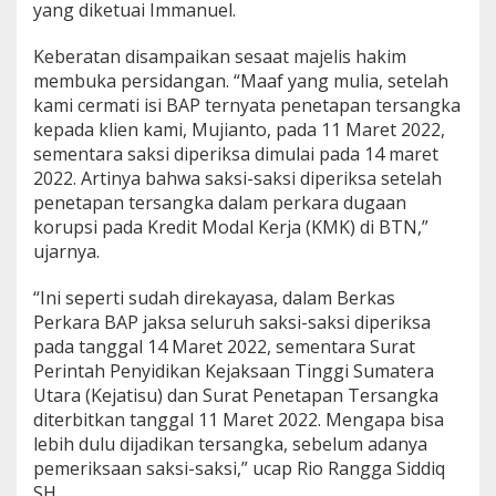
yang diketuai Immanuel.
u
k
u
Keberatan disampaikan sesaat majelis hakim
m
membuka persidangan. “Maaf yang mulia, setelah
D
kami cermati isi BAP ternyata penetapan tersangka
i
kepada klien kami, Mujianto, pada 11 Maret 2022,
r
sementara saksi diperiksa dimulai pada 14 maret
u
t
2022. Artinya bahwa saksi-saksi diperiksa setelah
P
penetapan tersangka dalam perkara dugaan
T
korupsi pada Kredit Modal Kerja (KMK) di BTN,”
A
ujarnya.
C
R
S
“Ini seperti sudah direkayasa, dalam Berkas
e
Perkara BAP jaksa seluruh saksi-saksi diperiksa
m
pada tanggal 14 Maret 2022, sementara Surat
p
Perintah Penyidikan Kejaksaan Tinggi Sumatera
a
t
Utara (Kejatisu) dan Surat Penetapan Tersangka
A
diterbitkan tanggal 11 Maret 2022. Mengapa bisa
j
lebih dulu dijadikan tersangka, sebelum adanya
u
pemeriksaan saksi-saksi,” ucap Rio Rangga Siddiq
k
SH.
a