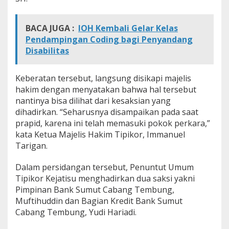
n
K
e
BACA JUGA :
IOH Kembali Gelar Kelas
b
Pendampingan Coding bagi Penyandang
e
Disabilitas
r
a
t
Keberatan tersebut, langsung disikapi majelis
a
hakim dengan menyatakan bahwa hal tersebut
n
nantinya bisa dilihat dari kesaksian yang
dihadirkan. “Seharusnya disampaikan pada saat
prapid, karena ini telah memasuki pokok perkara,”
kata Ketua Majelis Hakim Tipikor, Immanuel
Tarigan.
Dalam persidangan tersebut, Penuntut Umum
Tipikor Kejatisu menghadirkan dua saksi yakni
Pimpinan Bank Sumut Cabang Tembung,
Muftihuddin dan Bagian Kredit Bank Sumut
Cabang Tembung, Yudi Hariadi.