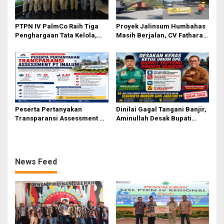
PTPN IV PalmCo Raih Tiga
Proyek Jalinsum Humbahas
Penghargaan Tata Kelola,
Masih Berjalan, CV Fathara
Perkuat Kinerja Operasional
Jasa Teknik Janjikan
dan Efisiensi
Finishing Ulang
Peserta Pertanyakan
Dinilai Gagal Tangani Banjir,
Transparansi Assessment PT
Aminullah Desak Bupati
Inalum, Mekanisme Seleksi
Tapteng Masinton Pasaribu
Jabatan Level BOD-3 Jadi
Mundur
Sorotan
News Feed