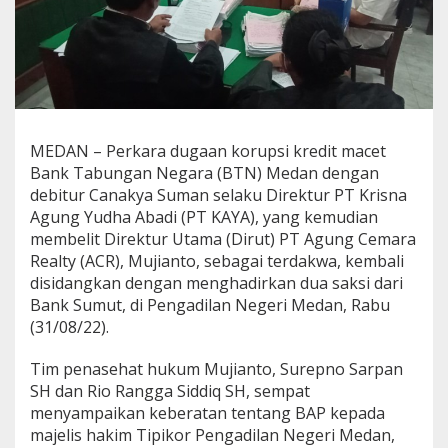
K
r
e
d
i
t
M
a
MEDAN – Perkara dugaan korupsi kredit macet
c
Bank Tabungan Negara (BTN) Medan dengan
e
t
debitur Canakya Suman selaku Direktur PT Krisna
B
Agung Yudha Abadi (PT KAYA), yang kemudian
T
membelit Direktur Utama (Dirut) PT Agung Cemara
N
Realty (ACR), Mujianto, sebagai terdakwa, kembali
,
P
disidangkan dengan menghadirkan dua saksi dari
e
Bank Sumut, di Pengadilan Negeri Medan, Rabu
n
(31/08/22).
a
s
Tim penasehat hukum Mujianto, Surepno Sarpan
e
h
SH dan Rio Rangga Siddiq SH, sempat
a
menyampaikan keberatan tentang BAP kepada
t
majelis hakim Tipikor Pengadilan Negeri Medan,
H