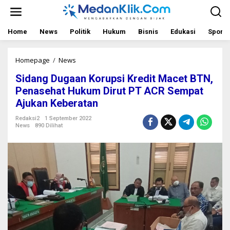
L
e
w
a
Home
News
Politik
Hukum
Bisnis
Edukasi
Sport
t
i
k
Homepage
/
News
S
e
i
Sidang Dugaan Korupsi Kredit Macet BTN,
k
d
o
a
Penasehat Hukum Dirut PT ACR Sempat
n
n
Ajukan Keberatan
t
g
e
D
Redaksi2
1 September 2022
n
u
News
890 Dilihat
g
a
a
n
K
o
r
u
p
s
i