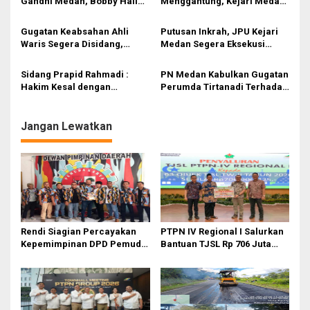
Gandhi Medan, Bobby Halim
Menggantung, Kejari Medan:
o
: Kenapa Pihak BPN Tidak
Berkas dari Polrestabes
s
Pernah Dilibatkan?
Medan Tak Lengkap
Gugatan Keabsahan Ahli
Putusan Inkrah, JPU Kejari
Waris Segera Disidang,
Medan Segera Eksekusi
Warga Jalan Gandhi Minta
Terdakwa Frida Mona
Eksekusi ke-4 Dibatalkan
Simarmata
Sidang Prapid Rahmadi :
PN Medan Kabulkan Gugatan
Hakim Kesal dengan
Perumda Tirtanadi Terhadap
Pengacara Termohon yang
Asuransi Jiwa Bumi Putera
Bertanya Berulang-Ulang
Bersama 1912
kepada Ahli
Jangan Lewatkan
Rendi Siagian Percayakan
PTPN IV Regional I Salurkan
Kepemimpinan DPD Pemuda
Bantuan TJSL Rp 706 Juta
Karya Nasional Kota Medan
untuk Pembangunan Sosial
kepada Josef Sembiring
Berkelanjutan