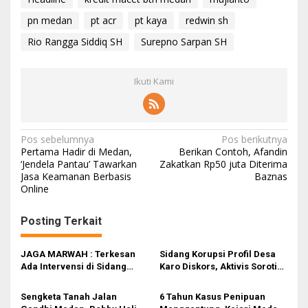
pn medan
pt acr
pt kaya
redwin sh
Rio Rangga Siddiq SH
Surepno Sarpan SH
Ikuti Kami
N
Pos sebelumnya
Pos berikutnya
Pertama Hadir di Medan,
Berikan Contoh, Afandin
a
‘Jendela Pantau’ Tawarkan
Zakatkan Rp50 juta Diterima
Jasa Keamanan Berbasis
Baznas
v
Online
i
g
Posting Terkait
a
s
JAGA MARWAH : Terkesan
Sidang Korupsi Profil Desa
Ada Intervensi di Sidang
Karo Diskors, Aktivis Soroti
i
Korupsi Proyek Video Profil
Dugaan Intervensi Hukum di
Desa Karo
PN Medan
p
Sengketa Tanah Jalan
6 Tahun Kasus Penipuan