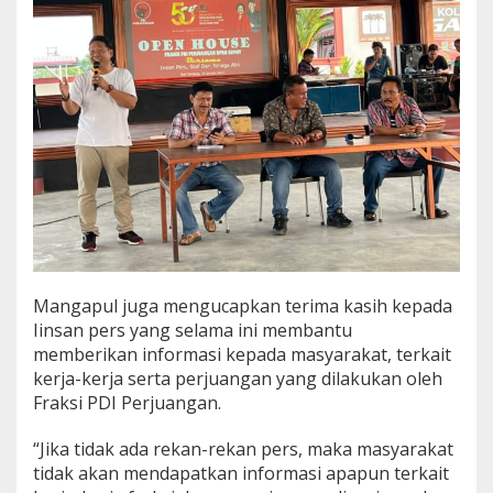
u
n
T
r
a
d
i
s
i
P
o
l
i
t
i
Mangapul juga mengucapkan terima kasih kepada
k
Iinsan pers yang selama ini membantu
S
memberikan informasi kepada masyarakat, terkait
e
h
kerja-kerja serta perjuangan yang dilakukan oleh
a
Fraksi PDI Perjuangan.
t
“Jika tidak ada rekan-rekan pers, maka masyarakat
tidak akan mendapatkan informasi apapun terkait