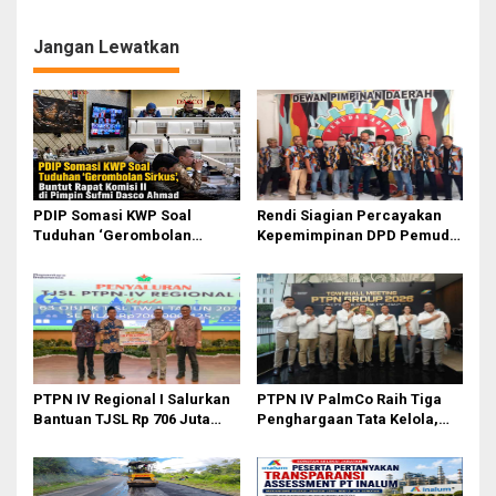
Tiba-tiba Berkurang di
Kecamatan Rawang Panca
Sirekap
Arga Asahan Dihadiri Ribuan
Massa
Jangan Lewatkan
PDIP Somasi KWP Soal
Rendi Siagian Percayakan
Tuduhan ‘Gerombolan
Kepemimpinan DPD Pemuda
Sirkus’, Buntut Rapat Komisi
Karya Nasional Kota Medan
II Dipimpin Sufmi Dasco
kepada Josef Sembiring
Ahmad
PTPN IV Regional I Salurkan
PTPN IV PalmCo Raih Tiga
Bantuan TJSL Rp 706 Juta
Penghargaan Tata Kelola,
untuk Pembangunan Sosial
Perkuat Kinerja Operasional
Berkelanjutan
dan Efisiensi