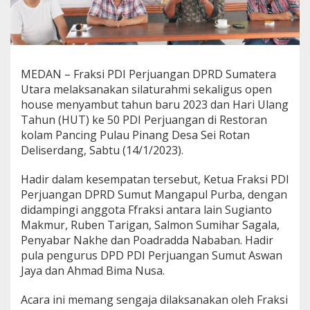
s
O
p
e
n
H
MEDAN – Fraksi PDI Perjuangan DPRD Sumatera
o
Utara melaksanakan silaturahmi sekaligus open
u
house menyambut tahun baru 2023 dan Hari Ulang
s
Tahun (HUT) ke 50 PDI Perjuangan di Restoran
e
D
kolam Pancing Pulau Pinang Desa Sei Rotan
e
Deliserdang, Sabtu (14/1/2023).
n
g
Hadir dalam kesempatan tersebut, Ketua Fraksi PDI
a
Perjuangan DPRD Sumut Mangapul Purba, dengan
n
I
didampingi anggota Ffraksi antara lain Sugianto
n
Makmur, Ruben Tarigan, Salmon Sumihar Sagala,
s
Penyabar Nakhe dan Poadradda Nababan. Hadir
a
pula pengurus DPD PDI Perjuangan Sumut Aswan
n
P
Jaya dan Ahmad Bima Nusa.
e
r
Acara ini memang sengaja dilaksanakan oleh Fraksi
s