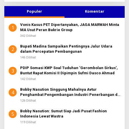
i
u
Populer
Komentar
n
t
Vonis Kasus PET Dipertanyakan, JAGA MARWAH Minta
u
1
MA Usut Peran Bakrie Group
k
:
342 Dilihat
Bupati Madina Sampaikan Pentingnya Jalur Udara
2
dalam Percepatan Pembangunan
146 Dilihat
PDIP Somasi KWP Soal Tuduhan ‘Gerombolan Sirkus’,
3
Buntut Rapat Komisi II Dipimpin Sufmi Dasco Ahmad
142 Dilihat
Bobby Nasution Singgung Mahalnya Avtur
4
Penghambat Pengembangan Industri Penerbangan di
Sumut
126 Dilihat
Bobby Nasution: Sumut Siap Jadi Pusat Fashion
5
Indonesia Lewat Wastra
119 Dilihat