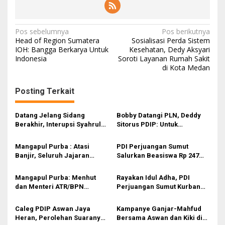
N
Pos sebelumnya
Pos berikutnya
Head of Region Sumatera
Sosialisasi Perda Sistem
a
IOH: Bangga Berkarya Untuk
Kesehatan, Dedy Aksyari
Indonesia
Soroti Layanan Rumah Sakit
v
di Kota Medan
i
g
Posting Terkait
a
s
Datang Jelang Sidang
Bobby Datangi PLN, Deddy
Berakhir, Interupsi Syahrul
Sitorus PDIP: Untuk
i
Soal Kuorum Paripurna
Pencitraan Atau
DPRD Sumut Tuai Sorotan
Gubernurnya Gak Paham?
p
Mangapul Purba : Atasi
PDI Perjuangan Sumut
Banjir, Seluruh Jajaran
Salurkan Beasiswa Rp 247
o
Pemerintahan Daerah
Juta di Kepulauan Nias
s
Hingga Pusat Lakukan
Mangapul Purba: Menhut
Rayakan Idul Adha, PDI
Mitigasi Total
dan Menteri ATR/BPN
Perjuangan Sumut Kurban
Jangan Biarkan PT TPL
100 Ekor Lembu
Terus “Berseteru” Dengan
Caleg PDIP Aswan Jaya
Kampanye Ganjar-Mahfud
Masyarakat
Heran, Perolehan Suaranya
Bersama Aswan dan Kiki di