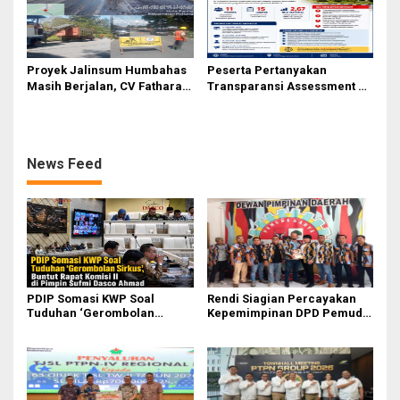
Proyek Jalinsum Humbahas
Peserta Pertanyakan
Masih Berjalan, CV Fathara
Transparansi Assessment PT
Jasa Teknik Janjikan
Inalum, Mekanisme Seleksi
Finishing Ulang
Jabatan Level BOD-3 Jadi
Sorotan
News Feed
PDIP Somasi KWP Soal
Rendi Siagian Percayakan
Tuduhan ‘Gerombolan
Kepemimpinan DPD Pemuda
Sirkus’, Buntut Rapat Komisi
Karya Nasional Kota Medan
II Dipimpin Sufmi Dasco
kepada Josef Sembiring
Ahmad