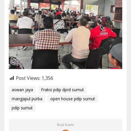
Post Views:
1,356
aswan jaya
Fraksi pdip dprd sumut
mangapul purba
open house pdip sumut
pdip sumut
Ikuti Kami