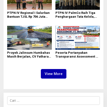
PTPN IV Regional I Salurkan
PTPN IV PalmCo Raih Tiga
Bantuan TJSL Rp 706 Juta
Penghargaan Tata Kelola,
untuk Pembangunan Sosial
Perkuat Kinerja Operasional
Berkelanjutan
dan Efisiensi
Proyek Jalinsum Humbahas
Peserta Pertanyakan
Masih Berjalan, CV Fathara
Transparansi Assessment PT
Jasa Teknik Janjikan
Inalum, Mekanisme Seleksi
Finishing Ulang
Jabatan Level BOD-3 Jadi
Sorotan
View More
C
a
r