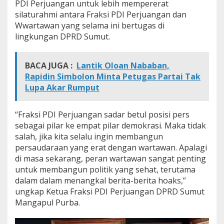
PDI Perjuangan untuk lebih mempererat
,
silaturahmi antara Fraksi PDI Perjuangan dan
M
a
Wwartawan yang selama ini bertugas di
n
lingkungan DPRD Sumut.
g
a
p
BACA JUGA :
Lantik Oloan Nababan,
u
Rapidin Simbolon Minta Petugas Partai Tak
l
Lupa Akar Rumput
A
j
a
“Fraksi PDI Perjuangan sadar betul posisi pers
k
W
sebagai pilar ke empat pilar demokrasi. Maka tidak
a
salah, jika kita selalu ingin membangun
r
persaudaraan yang erat dengan wartawan. Apalagi
t
di masa sekarang, peran wartawan sangat penting
a
w
untuk membangun politik yang sehat, terutama
a
dalam dalam menangkal berita-berita hoaks,”
n
ungkap Ketua Fraksi PDI Perjuangan DPRD Sumut
B
Mangapul Purba.
a
n
g