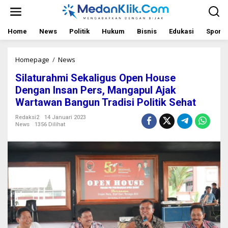
L
e
w
a
Home
News
Politik
Hukum
Bisnis
Edukasi
Sport
t
i
k
Homepage
/
News
S
e
i
Silaturahmi Sekaligus Open House
k
l
o
a
Dengan Insan Pers, Mangapul Ajak
n
t
Wartawan Bangun Tradisi Politik Sehat
t
u
e
r
Redaksi2
14 Januari 2023
n
a
News
1356 Dilihat
h
m
i
S
e
k
a
l
i
g
u