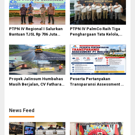
Ahmad
PTPN IV Regional I Salurkan
PTPN IV PalmCo Raih Tiga
Bantuan TJSL Rp 706 Juta
Penghargaan Tata Kelola,
untuk Pembangunan Sosial
Perkuat Kinerja Operasional
Berkelanjutan
dan Efisiensi
Proyek Jalinsum Humbahas
Peserta Pertanyakan
Masih Berjalan, CV Fathara
Transparansi Assessment PT
Jasa Teknik Janjikan
Inalum, Mekanisme Seleksi
Finishing Ulang
Jabatan Level BOD-3 Jadi
Sorotan
News Feed