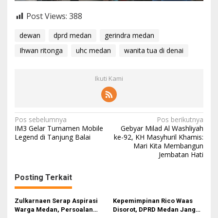
Post Views:
388
dewan
dprd medan
gerindra medan
Ihwan ritonga
uhc medan
wanita tua di denai
Ikuti Kami
N
Pos sebelumnya
Pos berikutnya
IM3 Gelar Turnamen Mobile
Gebyar Milad Al Washliyah
a
Legend di Tanjung Balai
ke-92, KH Masyhuril Khamis:
Mari Kita Membangun
v
Jembatan Hati
i
g
Posting Terkait
a
s
Zulkarnaen Serap Aspirasi
Kepemimpinan Rico Waas
Warga Medan, Persoalan
Disorot, DPRD Medan Jangan
i