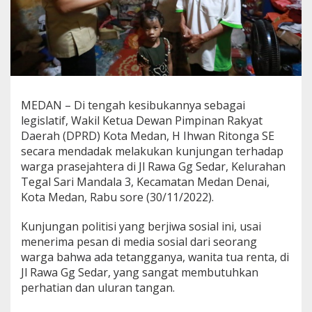
a
n
R
i
t
o
n
g
MEDAN – Di tengah kesibukannya sebagai
a
legislatif, Wakil Ketua Dewan Pimpinan Rakyat
C
e
Daerah (DPRD) Kota Medan, H Ihwan Ritonga SE
k
secara mendadak melakukan kunjungan terhadap
K
warga prasejahtera di Jl Rawa Gg Sedar, Kelurahan
o
Tegal Sari Mandala 3, Kecamatan Medan Denai,
n
Kota Medan, Rabu sore (30/11/2022).
d
i
s
Kunjungan politisi yang berjiwa sosial ini, usai
i
menerima pesan di media sosial dari seorang
2
warga bahwa ada tetangganya, wanita tua renta, di
W
Jl Rawa Gg Sedar, yang sangat membutuhkan
a
n
perhatian dan uluran tangan.
i
t