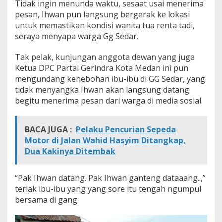
Tidak ingin menunda waktu, sesaat usai menerima
a
pesan, Ihwan pun langsung bergerak ke lokasi
T
untuk memastikan kondisi wanita tua renta tadi,
u
a
seraya menyapa warga Gg Sedar.
R
e
Tak pelak, kunjungan anggota dewan yang juga
n
Ketua DPC Partai Gerindra Kota Medan ini pun
t
mengundang kehebohan ibu-ibu di GG Sedar, yang
a
y
tidak menyangka Ihwan akan langsung datang
a
begitu menerima pesan dari warga di media sosial.
n
g
T
BACA JUGA :
Pelaku Pencurian Sepeda
i
Motor di Jalan Wahid Hasyim Ditangkap,
n
g
Dua Kakinya Ditembak
g
a
l
“Pak Ihwan datang. Pak Ihwan ganteng dataaang..,”
B
teriak ibu-ibu yang yang sore itu tengah ngumpul
e
bersama di gang.
r
d
u