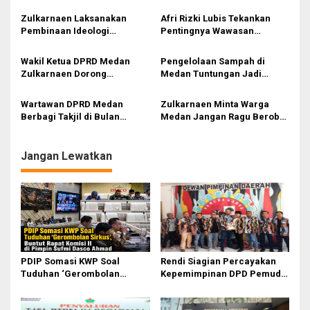
Sampah hingga Bansos Jadi
Ragu Gunakan Hak Interplasi
Perhatian
p
Zulkarnaen Laksanakan
Afri Rizki Lubis Tekankan
Pembinaan Ideologi
Pentingnya Wawasan
o
Pancasila: Benteng Generasi
Kebangsaan dan Penguatan
s
Muda Hadapi Dampak
Nilai Pancasila di Tengah Era
Wakil Ketua DPRD Medan
Pengelolaan Sampah di
Digitalisasi
Digital
Zulkarnaen Dorong
Medan Tuntungan Jadi
Perlindungan Guru dan
Sorotan, Rizki Lubis Minta
Penguatan Nilai Pancasila di
Warga Disiplin Bayar
Wartawan DPRD Medan
Zulkarnaen Minta Warga
Era Digital
Retribusi
Berbagi Takjil di Bulan
Medan Jangan Ragu Berobat
Ramadan, Wujud Kepedulian
di Puskesmas dan RS :
kepada Masyarakat
Semua Gratis
Jangan Lewatkan
PDIP Somasi KWP Soal
Rendi Siagian Percayakan
Tuduhan ‘Gerombolan
Kepemimpinan DPD Pemuda
Sirkus’, Buntut Rapat Komisi
Karya Nasional Kota Medan
II Dipimpin Sufmi Dasco
kepada Josef Sembiring