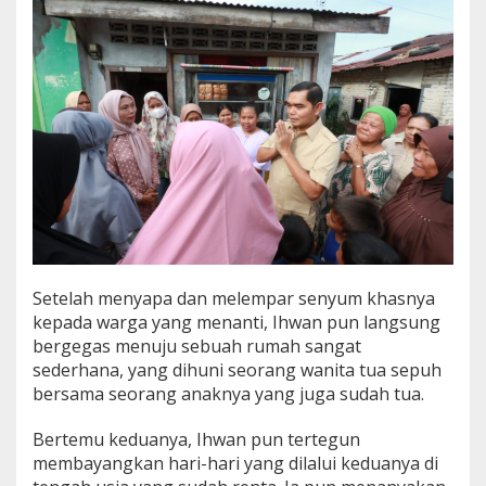
a
d
i
R
u
m
a
h
K
o
n
t
r
a
k
Setelah menyapa dan melempar senyum khasnya
a
kepada warga yang menanti, Ihwan pun langsung
n
bergegas menuju sebuah rumah sangat
D
e
sederhana, yang dihuni seorang wanita tua sepuh
n
bersama seorang anaknya yang juga sudah tua.
a
i
Bertemu keduanya, Ihwan pun tertegun
membayangkan hari-hari yang dilalui keduanya di