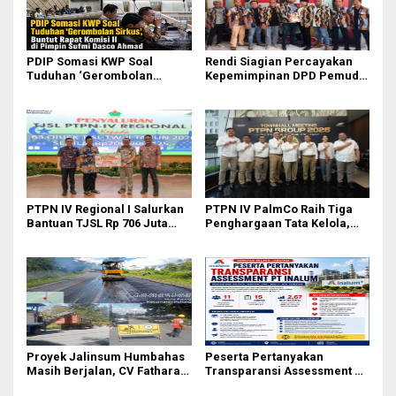
PDIP Somasi KWP Soal
Rendi Siagian Percayakan
Tuduhan ‘Gerombolan
Kepemimpinan DPD Pemuda
Sirkus’, Buntut Rapat Komisi
Karya Nasional Kota Medan
II Dipimpin Sufmi Dasco
kepada Josef Sembiring
Ahmad
PTPN IV Regional I Salurkan
PTPN IV PalmCo Raih Tiga
Bantuan TJSL Rp 706 Juta
Penghargaan Tata Kelola,
untuk Pembangunan Sosial
Perkuat Kinerja Operasional
Berkelanjutan
dan Efisiensi
Proyek Jalinsum Humbahas
Peserta Pertanyakan
Masih Berjalan, CV Fathara
Transparansi Assessment PT
Jasa Teknik Janjikan
Inalum, Mekanisme Seleksi