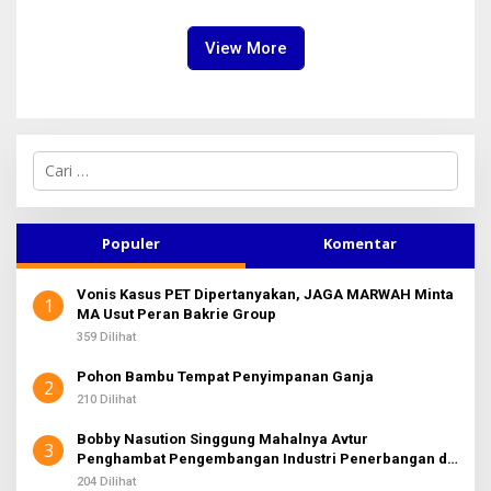
Finishing Ulang
Jabatan Level BOD-3 Jadi
Sorotan
View More
C
a
r
i
u
Populer
Komentar
n
t
Vonis Kasus PET Dipertanyakan, JAGA MARWAH Minta
u
1
MA Usut Peran Bakrie Group
k
:
359 Dilihat
Pohon Bambu Tempat Penyimpanan Ganja
2
210 Dilihat
Bobby Nasution Singgung Mahalnya Avtur
3
Penghambat Pengembangan Industri Penerbangan di
Sumut
204 Dilihat