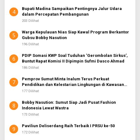
Bupati Madina Sampaikan Pentingnya Jalur Udara
4
dalam Percepatan Pembangunan
203 Dilihat
Warga Kepulauan Nias Siap Kawal Program Berkantor
5
Gubsu Bobby Nasution
196 Dilihat
PDIP Somasi KWP Soal Tuduhan ‘Gerombolan Sirkus’,
6
Buntut Rapat Komisi II Dipimpin Sufmi Dasco Ahmad
186 Dilihat
Pemprov Sumut Minta Inalum Terus Perkuat
7
Pendidikan dan Kelestarian Lingkungan di Kawasan
Danau Toba
177 Dilihat
Bobby Nasution: Sumut Siap Jadi Pusat Fashion
8
Indonesia Lewat Wastra
173 Dilihat
Paviliun Deliserdang Raih Terbaik I PRSU ke-50
9
172 Dilihat