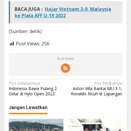
BACA JUGA :
Hajar Vietnam 3-0, Malaysia
ke Piala AFF U-19 2022
(Sumber: detik)
Post Views:
256
Ikuti Kami
N
Pos sebelumnya
Pos berikutnya
Indonesia Bawa Pulang 2
Aston Villa Bantai MU 3-1,
a
Gelar di Hylo Open 2022
Ronaldo Ricuh di Lapangan
v
Jangan Lewatkan
i
g
a