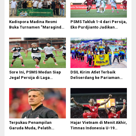
s
i
p
Kadispora Madina Resmi
PSMS Takluk 1-4 dari Persija,
o
Buka Turnamen “Maraginda
Eko Purdjianto Jadikan
Hakim Cup I” di Kotanopan
Kekalahan Sebagai Evaluasi
s
di Liga 2
Sore Ini, PSMS Medan Siap
DSIL Kirim Atlet Terbaik
Jegal Persija di Laga
Deliserdang ke Pariaman
Penentuan
Open
Terpukau Penampilan
Hajar Vietnam di Menit Akhir,
Garuda Muda, Pelatih
Timnas Indonesia U-19
Timnas Indonesia Senior
Amankan Tiket Semifinal AFF