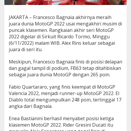
r
a
M
JAKARTA – Francesco Bagnaia akhirnya meraih
o
juara dunia MotoGP 2022 usai mengakhiri musim di
t
o
puncak klasemen. Rangkaian akhir seri MotoGP
G
2022 digelar di Sirkuit Ricardo Tormo, Minggu
P
(6/11/2022) malam WIB. Alex Rins keluar sebagai
2
juara di seri itu.
0
2
2
Meskipun, Francesco Bagnaia finis di posisi delapan
!
dan gagal tampil di podium, FB63 tetap ditahbiskan
sebagai juara dunia MotoGP dengan 265 poin.
Fabio Quartararo, yang finis keempat di MotoGP
Valencia 2022, menjadi runner-up MotoGP 2022. El
Diablo total mengumpulkan 248 poin, tertinggal 17
angka dari Bagnaia.
Enea Bastianini berhasil menyabet posisi ketiga
klasemen MotoGP 2022. Rider Gresini Ducati itu