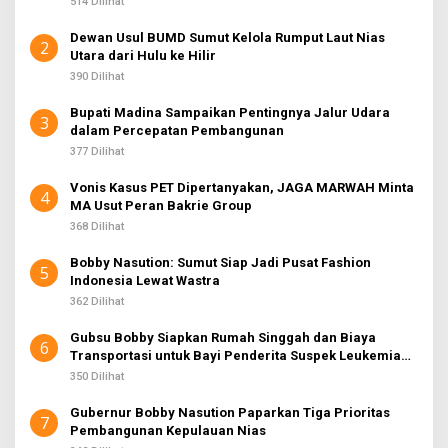
:
514 Dilihat
Dewan Usul BUMD Sumut Kelola Rumput Laut Nias
2
Utara dari Hulu ke Hilir
390 Dilihat
Bupati Madina Sampaikan Pentingnya Jalur Udara
3
dalam Percepatan Pembangunan
377 Dilihat
Vonis Kasus PET Dipertanyakan, JAGA MARWAH Minta
4
MA Usut Peran Bakrie Group
368 Dilihat
Bobby Nasution: Sumut Siap Jadi Pusat Fashion
5
Indonesia Lewat Wastra
362 Dilihat
Gubsu Bobby Siapkan Rumah Singgah dan Biaya
6
Transportasi untuk Bayi Penderita Suspek Leukemia
Asal Nias Barat
350 Dilihat
Gubernur Bobby Nasution Paparkan Tiga Prioritas
7
Pembangunan Kepulauan Nias