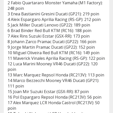
2 Fabio Quartararo Monster Yamaha (M1 Factory):
248 poin
3 Enea Bastianini Gresini Ducati (GP21): 219 poin
4 Aleix Espargaro Aprilia Racing (RS-GP): 212 poin
5 Jack Miller Ducati Lenovo (GP22): 189 poin
6 Brad Binder Red Bull KTM (RC16): 188 poin
7 Alex Rins Suzuki Ecstar (GSX-RR): 173 poin
8 Johann Zarco Pramac Ducati (GP22): 166 poin
9 Jorge Martin Pramac Ducati (GP22): 152 poin
10 Miguel Oliveira Red Bull KTM (RC16): 149 poin
11 Maverick Vinales Aprilia Racing (RS-GP): 122 poin
12 Luca Marini Mooney VR46 Ducati (GP22): 120
poin
13 Marc Marquez Repsol Honda (RC213V): 113 poin
14 Marco Bezzecchi Mooney VR46 Ducati (GP21):
111 poin
15 Joan Mir Suzuki Ecstar (GSX-RR): 87 poin
16 Pol Espargaro Repsol Honda (RC213V): 56 poin
17 Alex Marquez LCR Honda Castrol (RC213V): 50
poin