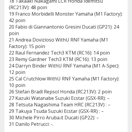
18 Takaaki Nakagami LCR Honda Idemitsu
(RC213V): 48 poin
19 Franco Morbidelli Monster Yamaha (M1 Factory):
42 poin
20 Fabio di Giannantonio Gresini Ducati (GP21): 24
poin
21 Andrea Dovizioso WithU RNF Yamaha (M1
Factory): 15 poin
22 Raul Fernandez Tech3 KTM (RC16): 14 poin
23 Remy Gardner Tech3 KTM (RC16): 13 poin
24 Darryn Binder WithU RNF Yamaha (M1 A-Spec):
12 poin
25 Cal Crutchlow WithU RNF Yamaha (M1 Factory):
10 poin
26 Stefan Bradl Repsol Honda (RC213V): 2 poin
27 Kazuki Watanabe Suzuki Ecstar (GSX-RR): –
28 Tetsuta Nagashima Team HRC (RC213V) : –
29 Takuya Tsuda Suzuki Ecstar (GSX-RR) : –
30 Michele Pirro Aruba.it Ducati (GP22): –
31 Danilo Petrucci: -.