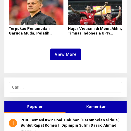
Terpukau Penampilan
Hajar Vietnam di Menit Akhir,
Garuda Muda, Pelatih
Timnas Indonesia U-19
Timnas Indonesia Senior
Amankan Tiket Semifinal AFF
Bakal Saksikan Langsung
U-19
Aksi Timnas U-19
View More
C
a
r
i
u
Populer
Komentar
n
t
PDIP Somasi KWP Soal Tuduhan ‘Gerombolan Sirkus’,
u
1
Buntut Rapat Komisi II Dipimpin Sufmi Dasco Ahmad
k