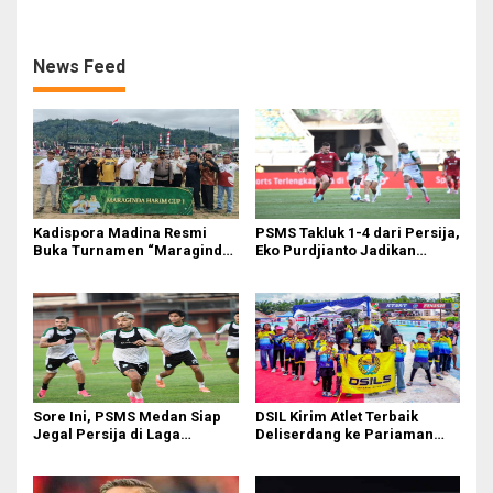
Bakal Saksikan Langsung
U-19
Aksi Timnas U-19
News Feed
Kadispora Madina Resmi
PSMS Takluk 1-4 dari Persija,
Buka Turnamen “Maraginda
Eko Purdjianto Jadikan
Hakim Cup I” di Kotanopan
Kekalahan Sebagai Evaluasi
di Liga 2
Sore Ini, PSMS Medan Siap
DSIL Kirim Atlet Terbaik
Jegal Persija di Laga
Deliserdang ke Pariaman
Penentuan
Open