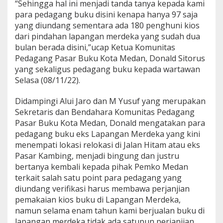
“Sehingga hal ini menjadi tanda tanya kepada kami
P
para pedagang buku disini kenapa hanya 97 saja
e
yang diundang sementara ada 180 penghuni kios
r
i
dari pindahan lapangan merdeka yang sudah dua
h
bulan berada disini,”ucap Ketua Komunitas
a
Pedagang Pasar Buku Kota Medan, Donald Sitorus
l
yang sekaligus pedagang buku kepada wartawan
S
u
Selasa (08/11/22).
r
a
Didampingi Alui Jaro dan M Yusuf yang merupakan
t
Sekretaris dan Bendahara Komunitas Pedagang
U
Pasar Buku Kota Medan, Donald mengatakan para
n
d
pedagang buku eks Lapangan Merdeka yang kini
a
menempati lokasi relokasi di Jalan Hitam atau eks
n
Pasar Kambing, menjadi bingung dan justru
g
bertanya kembali kepada pihak Pemko Medan
a
terkait salah satu point para pedagang yang
n
V
diundang verifikasi harus membawa perjanjian
e
pemakaian kios buku di Lapangan Merdeka,
r
namun selama enam tahun kami berjualan buku di
i
lapangan merdeka tidak ada satupun perjanjian
f