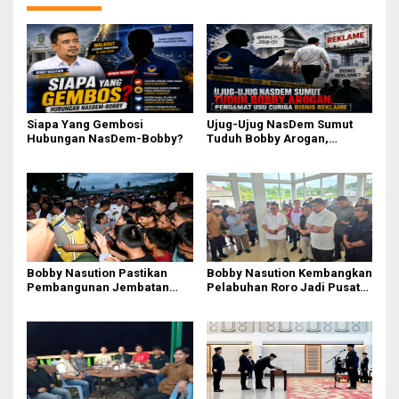
Siapa Yang Gembosi
Ujug-Ujug NasDem Sumut
Hubungan NasDem-Bobby?
Tuduh Bobby Arogan,
Pengamat USU Curiga Bisnis
Reklame
Bobby Nasution Pastikan
Bobby Nasution Kembangkan
Pembangunan Jembatan
Pelabuhan Roro Jadi Pusat
Sungai Mo’awo Dimulai
Distribusi Logistik di
Tahun Ini, Ajak Warga Kawal
Kepulauan Nias
Bersama