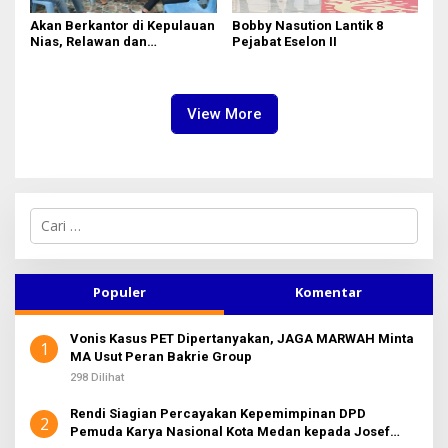
Akan Berkantor di Kepulauan
Bobby Nasution Lantik 8
Nias, Relawan dan
Pejabat Eselon II
Mahasiswa Antusias Menanti
Bobby Nasution
View More
C
a
r
i
u
Populer
Komentar
n
t
Vonis Kasus PET Dipertanyakan, JAGA MARWAH Minta
u
1
MA Usut Peran Bakrie Group
k
:
298 Dilihat
Rendi Siagian Percayakan Kepemimpinan DPD
2
Pemuda Karya Nasional Kota Medan kepada Josef