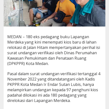
a
p
a
n
g
a
n
M
MEDAN – 180 eks pedagang buku Lapangan
e
Merdeka yang kini menempati kios baru di lahan
r
d
relokasi di Jalan Hitam mempertanyakan perihal isi
e
surat undangan verifikasi oleh Dinas Perumahan
k
Kawasan Pemukimam dan Penataan Ruang
a
(DPKPPR) Kota Medan.
P
e
r
Pasal dalam surat undangan verifikasi tertanggal 4
t
November 2022 yang ditandatangani oleh Kadis
a
PKPPR Kota Medan Ir Endar Sutan Lubis, hanya
n
melampirkan undangan kepada 97 penghuni kios
y
padahal dilokasi ini ada 180 pedagang yang
a
k
direlokasi dari Lapangan Merdeka.
a
n