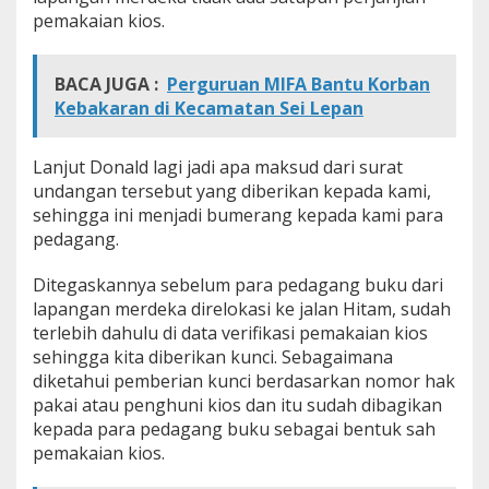
i
pemakaian kios.
k
a
s
BACA JUGA :
Perguruan MIFA Bantu Korban
i
Kebakaran di Kecamatan Sei Lepan
D
i
n
Lanjut Donald lagi jadi apa maksud dari surat
a
undangan tersebut yang diberikan kepada kami,
s
sehingga ini menjadi bumerang kepada kami para
P
K
pedagang.
P
P
Ditegaskannya sebelum para pedagang buku dari
R
lapangan merdeka direlokasi ke jalan Hitam, sudah
M
terlebih dahulu di data verifikasi pemakaian kios
e
d
sehingga kita diberikan kunci. Sebagaimana
a
diketahui pemberian kunci berdasarkan nomor hak
n
pakai atau penghuni kios dan itu sudah dibagikan
kepada para pedagang buku sebagai bentuk sah
pemakaian kios.