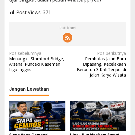
Post Views:
371
Ikuti Kami
N
Pos sebelumnya
Pos berikutnya
Menang di Stamford Bridge,
Pembatas Jalan Baru
a
Arsenal Puncaki Klasemen
Dipasang, Kecelakaan
Liga Inggris
Beruntun 3 Kali Terjadi di
v
Jalan Karya Wisata
i
g
Jangan Lewatkan
a
s
i
p
o
Siapa Yang Gembosi
Ujug-Ujug NasDem Sumut