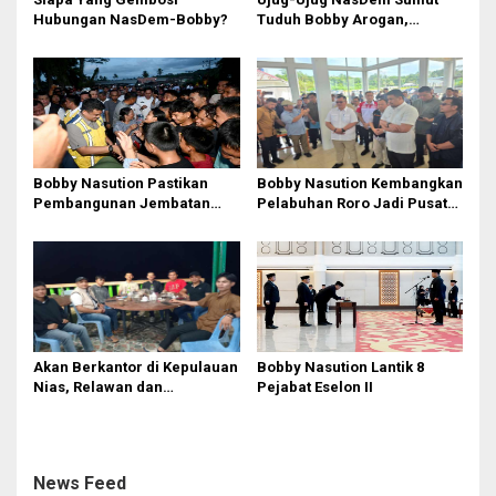
s
Hubungan NasDem-Bobby?
Tuduh Bobby Arogan,
Pengamat USU Curiga Bisnis
Reklame
Bobby Nasution Pastikan
Bobby Nasution Kembangkan
Pembangunan Jembatan
Pelabuhan Roro Jadi Pusat
Sungai Mo’awo Dimulai
Distribusi Logistik di
Tahun Ini, Ajak Warga Kawal
Kepulauan Nias
Bersama
Akan Berkantor di Kepulauan
Bobby Nasution Lantik 8
Nias, Relawan dan
Pejabat Eselon II
Mahasiswa Antusias Menanti
Bobby Nasution
News Feed