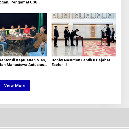
ogan, Pengamat USU
Warga Kawal Bersama
isnis Reklame
Bobby Nasution Lantik 8 Pejabat
antor di Kepulauan Nias,
Eselon II
dan Mahasiswa Antusias
Bobby Nasution
View More