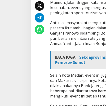
Maimun, Jalan Brigjen Katamso
M
kesehatan, event yang mengusu
a
peningkatan sport tourism yan
r
a
Antusias masyarakat mengikuti e
t
peserta ikut ambil bagian dal
h
o
Ganjar Pranowo didampingi Bob
n
pun berlari melintasi rute yang
2
Ahmad Yani – Jalan Imam Bonjol 
0
2
2
BACA JUGA :
Sekdaprov Ins
Pemprov Sumut
Selain Kota Medan, event ini ju
dan Makassar. Terpilihnya Kot
dilaksanakannya Bank Jateng 
beberapa hal, diantaranya kar
mengikuti event ini setiap tah
Selain event lari, Bank Jateng 