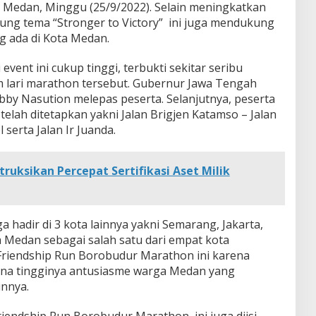
 Medan, Minggu (25/9/2022). Selain meningkatkan
ng tema “Stronger to Victory” ini juga mendukung
g ada di Kota Medan.
vent ini cukup tinggi, terbukti sekitar seribu
am lari marathon tersebut. Gubernur Jawa Tengah
by Nasution melepas peserta. Selanjutnya, peserta
 telah ditetapkan yakni Jalan Brigjen Katamso – Jalan
serta Jalan Ir Juanda.
truksikan Percepat Sertifikasi Aset Milik
ga hadir di 3 kota lainnya yakni Semarang, Jakarta,
a Medan sebagai salah satu dari empat kota
Friendship Run Borobudur Marathon ini karena
ena tingginya antusiasme warga Medan yang
unnya.
Friendship Run Borobudur Marathon ini juga diisi