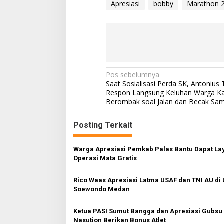
Apresiasi
bobby
Marathon 
N
Pos sebelumnya
Saat Sosialisasi Perda SK, Antoniu
a
Respon Langsung Keluhan Warga K
Berombak soal Jalan dan Becak Sa
v
i
Posting Terkait
g
a
Warga Apresiasi Pemkab Palas Bantu Dapat La
s
Operasi Mata Gratis
i
Rico Waas Apresiasi Latma USAF dan TNI AU di
p
Soewondo Medan
o
Ketua PASI Sumut Bangga dan Apresiasi Gubsu
s
Nasution Berikan Bonus Atlet