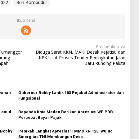
2022
Run Borobudur
Ikuti Kami
Pos berikutnya
s Tumanggor
Diduga Sarat KKN, MAKI Desak Kejatisu dan
arang
KPK Usut Proses Tender Peningkatan Jalan
mpah
Batu Runding Paluta
yanan
Gubernur Bobby Lantik 103 Pejabat Administrator dan
Fungsional
 Lanud
Bapenda Kota Medan Berikan Apresiasi WP PBB
Percepat Bayar Pajak
 Bobby
Pemkab Langkat Apresiasi TMMD ke-123, Wujud
Sinergitas TNI Membangun Desa