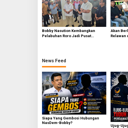
Bobby Nasution Kembangkan
Akan Berk
Pelabuhan Roro Jadi Pusat
Relawan 
Distribusi Logistik di Kepulauan
Menanti 
Nias
News Feed
Siapa Yang Gembosi Hubungan
NasDem-Bobby?
Ujug-Uju