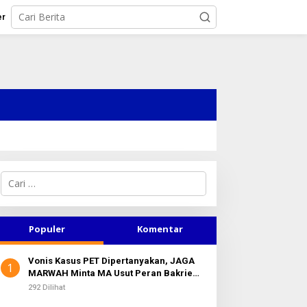
er
C
a
r
i
u
Populer
Komentar
n
t
Vonis Kasus PET Dipertanyakan, JAGA
u
1
MARWAH Minta MA Usut Peran Bakrie
k
Group
:
292 Dilihat