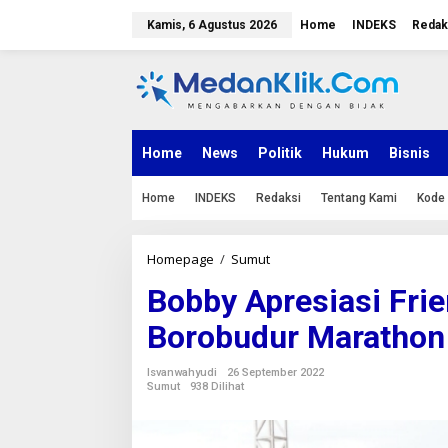
L
e
Kamis, 6 Agustus 2026
Home
INDEKS
Redak
w
a
t
i
k
e
k
Home
News
Politik
Hukum
Bisnis
o
n
Home
INDEKS
Redaksi
Tentang Kami
Kode 
t
e
n
Homepage
/
Sumut
B
o
Bobby Apresiasi Fri
b
b
Borobudur Marathon
y
A
p
Isvanwahyudi
26 September 2022
r
Sumut
938 Dilihat
e
s
i