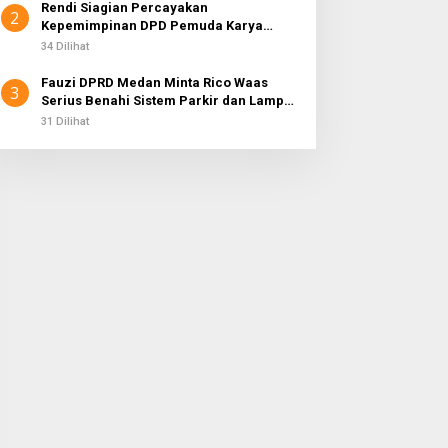
Rendi Siagian Percayakan
2
Kepemimpinan DPD Pemuda Karya
Nasional Kota Medan kepada Josef
34 Dilihat
Sembiring
Fauzi DPRD Medan Minta Rico Waas
3
Serius Benahi Sistem Parkir dan Lampu
Jalan yang Padam
31 Dilihat