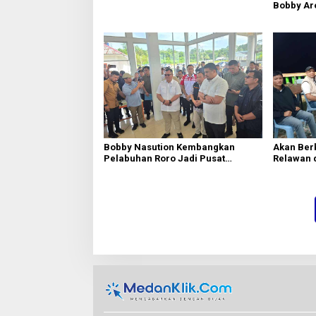
Bobby Ar
Curiga B
Bobby Nasution Kembangkan
Akan Berk
Pelabuhan Roro Jadi Pusat
Relawan 
Distribusi Logistik di Kepulauan
Menanti 
Nias