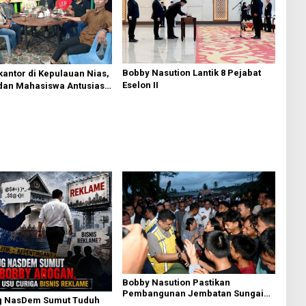
Bobby Nasution Lantik 8 Pejabat
antor di Kepulauan Nias,
Eselon II
dan Mahasiswa Antusias
Bobby Nasution
Bobby Nasution Pastikan
Pembangunan Jembatan Sungai
g NasDem Sumut Tuduh
Mo’awo Dimulai Tahun Ini, Ajak