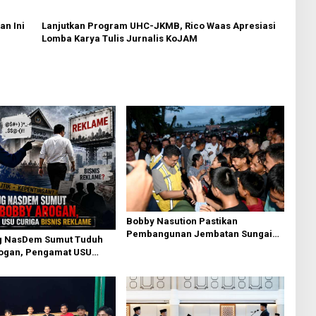
an Ini
Lanjutkan Program UHC-JKMB, Rico Waas Apresiasi
Lomba Karya Tulis Jurnalis KoJAM
Bobby Nasution Pastikan
Pembangunan Jembatan Sungai
g NasDem Sumut Tuduh
Mo’awo Dimulai Tahun Ini, Ajak
ogan, Pengamat USU
Warga Kawal Bersama
isnis Reklame