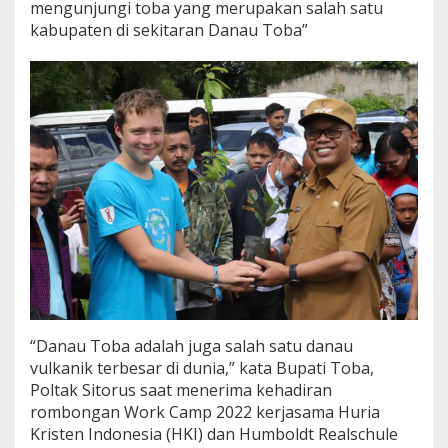
mengunjungi toba yang merupakan salah satu
2
kabupaten di sekitaran Danau Toba”
2
K
e
r
j
a
s
a
m
a
G
e
r
e
j
a
H
u
“Danau Toba adalah juga salah satu danau
r
vulkanik terbesar di dunia,” kata Bupati Toba,
i
Poltak Sitorus saat menerima kehadiran
a
K
rombongan Work Camp 2022 kerjasama Huria
r
Kristen Indonesia (HKI) dan Humboldt Realschule
i