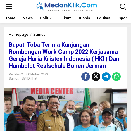
L
e
w
a
Home
News
Politik
Hukum
Bisnis
Edukasi
Sport
t
i
k
Homepage
/
Sumut
B
e
u
Bupati Toba Terima Kunjungan
k
p
o
a
Rombongan Work Camp 2022 Kerjasama
n
t
Gereja Huria Kristen Indonesia ( HKI ) Dan
t
i
Humboldt Realschule Bonen Jerman
e
T
n
o
Redaksi2
5 Oktober 2022
b
Sumut
554 Dilihat
a
T
e
r
i
m
a
K
u
n