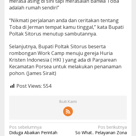
merasa asing di sini tapi merasalah bahwa Toba
adalah rumah sendiri”
“Nikmati perjalanan anda dan ceritakan tentang
Toba di Jerman tempat kamu tinggal,” kata Bupati
Poltak Sitorus menutup sambutannya.
Selanjutnya, Bupati Poltak Sitorus beserta
rombongan Work Camp menuju gereja Huria
Kristen Indonesia ( HKI ) yang ada di Parparean
Kecamatan Porsea untuk melakukan penanaman
pohon. (James Sirait)
Post Views:
554
Ikuti Kami
N
Pos sebelumnya
Pos berikutnya
Diduga Abaikan Perintah
So What.. Pelayanan Zona