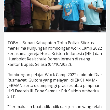
j
u
n
g
a
n
R
o
m
TOBA – Bupati Kabupaten Toba Poltak Sitorus
b
o
menerima kunjungan rombongan work Camp 2022
n
kerjasama gereja Huria Kristen Indonesia (HKI) dan
g
Humboldt Realschule Bonen Jerman di ruang
a
kantor Bupati, Selasa (04/10/2022).
n
W
o
Rombongan pelajar Work Camp 2022 dipimpin Diak
r
Rusmawati Gultom yang melayani di EKK HAMM-
k
JERMAN serta didampinggi praeses atau pimpinan
C
HKI Daerah III Toba Samosir Pdt Saidon Ambarita
a
m
S.Th.
p
2
“Terimakasih buat adik-adik dari jerman yang telah
0