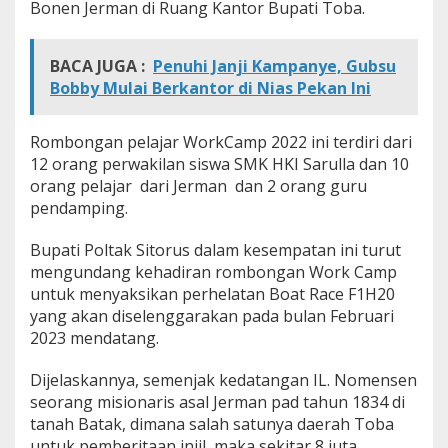
Bonen Jerman di Ruang Kantor Bupati Toba.
s
t
e
BACA JUGA :
Penuhi Janji Kampanye, Gubsu
n
Bobby Mulai Berkantor di Nias Pekan Ini
I
n
d
Rombongan pelajar WorkCamp 2022 ini terdiri dari
o
n
12 orang perwakilan siswa SMK HKI Sarulla dan 10
e
orang pelajar dari Jerman dan 2 orang guru
s
pendamping.
i
a
Bupati Poltak Sitorus dalam kesempatan ini turut
(
H
mengundang kehadiran rombongan Work Camp
K
untuk menyaksikan perhelatan Boat Race F1H20
I
yang akan diselenggarakan pada bulan Februari
)
2023 mendatang.
D
a
n
Dijelaskannya, semenjak kedatangan IL. Nomensen
H
seorang misionaris asal Jerman pad tahun 1834 di
u
tanah Batak, dimana salah satunya daerah Toba
m
untuk pemberitaan injil, maka sekitar 8 juta
b