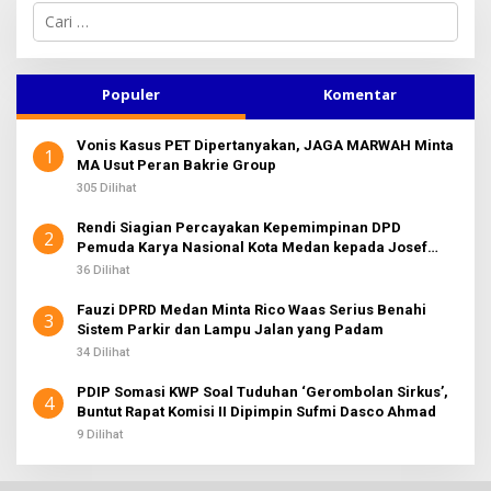
C
a
r
i
u
Populer
Komentar
n
t
Vonis Kasus PET Dipertanyakan, JAGA MARWAH Minta
u
1
MA Usut Peran Bakrie Group
k
:
305 Dilihat
Rendi Siagian Percayakan Kepemimpinan DPD
2
Pemuda Karya Nasional Kota Medan kepada Josef
Sembiring
36 Dilihat
Fauzi DPRD Medan Minta Rico Waas Serius Benahi
3
Sistem Parkir dan Lampu Jalan yang Padam
34 Dilihat
PDIP Somasi KWP Soal Tuduhan ‘Gerombolan Sirkus’,
4
Buntut Rapat Komisi II Dipimpin Sufmi Dasco Ahmad
9 Dilihat