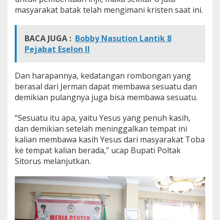
o
masyarakat batak telah mengimani kristen saat ini.
l
d
t
BACA JUGA :
Bobby Nasution Lantik 8
R
Pejabat Eselon II
e
a
l
Dan harapannya, kedatangan rombongan yang
s
berasal dari Jerman dapat membawa sesuatu dan
c
demikian pulangnya juga bisa membawa sesuatu.
h
u
l
“Sesuatu itu apa, yaitu Yesus yang penuh kasih,
e
dan demikian setelah meninggalkan tempat ini
B
kalian membawa kasih Yesus dari masyarakat Toba
o
ke tempat kalian berada,” ucap Bupati Poltak
n
e
Sitorus melanjutkan.
n
J
e
r
m
a