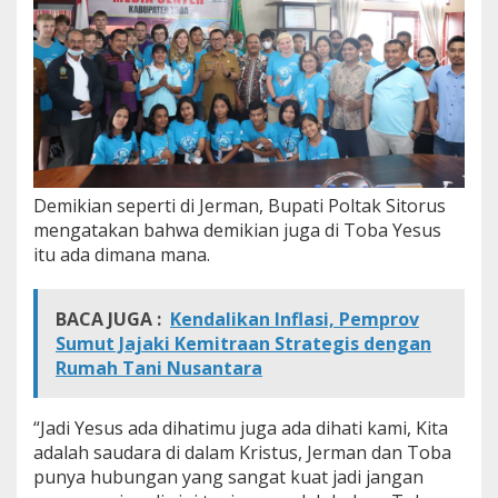
n
Demikian seperti di Jerman, Bupati Poltak Sitorus
mengatakan bahwa demikian juga di Toba Yesus
itu ada dimana mana.
BACA JUGA :
Kendalikan Inflasi, Pemprov
Sumut Jajaki Kemitraan Strategis dengan
Rumah Tani Nusantara
“Jadi Yesus ada dihatimu juga ada dihati kami, Kita
adalah saudara di dalam Kristus, Jerman dan Toba
punya hubungan yang sangat kuat jadi jangan