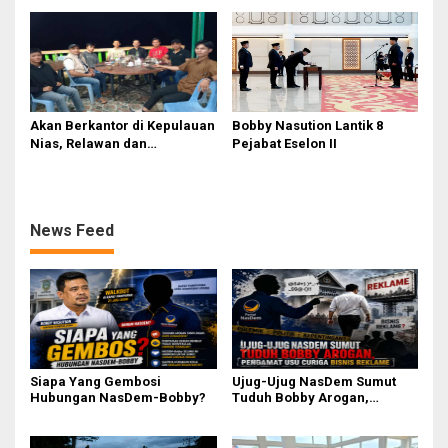
Tahun Ini, Ajak Warga Kawal
Kepulauan Nias
Bersama
Akan Berkantor di Kepulauan
Bobby Nasution Lantik 8
Nias, Relawan dan
Pejabat Eselon II
Mahasiswa Antusias Menanti
Bobby Nasution
News Feed
Siapa Yang Gembosi
Ujug-Ujug NasDem Sumut
Hubungan NasDem-Bobby?
Tuduh Bobby Arogan,
Pengamat USU Curiga Bisnis
Reklame