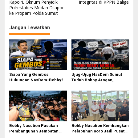
a
Kapolri, Oknum Penyidik
Integritas di KPPN Balige
Polrestabes Medan Dilapor
v
ke Propam Polda Sumut
i
g
Jangan Lewatkan
a
s
i
p
o
Siapa Yang Gembosi
Ujug-Ujug NasDem Sumut
s
Hubungan NasDem-Bobby?
Tuduh Bobby Arogan,
Pengamat USU Curiga Bisnis
Reklame
Bobby Nasution Pastikan
Bobby Nasution Kembangkan
Pembangunan Jembatan
Pelabuhan Roro Jadi Pusat
Sungai Mo’awo Dimulai
Distribusi Logistik di