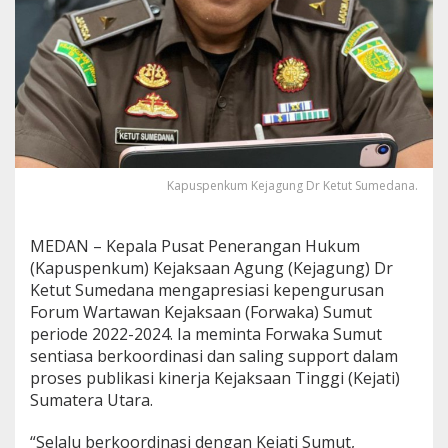
M
i
n
t
a
F
o
r
w
a
Kapuspenkum Kejagung Dr Ketut Sumedana.
k
a
S
MEDAN – Kepala Pusat Penerangan Hukum
u
m
(Kapuspenkum) Kejaksaan Agung (Kejagung) Dr
u
Ketut Sumedana mengapresiasi kepengurusan
t
Forum Wartawan Kejaksaan (Forwaka) Sumut
B
periode 2022-2024. Ia meminta Forwaka Sumut
e
r
sentiasa berkoordinasi dan saling support dalam
s
proses publikasi kinerja Kejaksaan Tinggi (Kejati)
i
Sumatera Utara.
n
e
“Selalu berkoordinasi dengan Kejati Sumut,
r