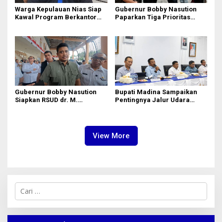
Warga Kepulauan Nias Siap
Gubernur Bobby Nasution
Kawal Program Berkantor
Paparkan Tiga Prioritas
Gubsu Bobby Nasution
Pembangunan Kepulauan
Nias
Gubernur Bobby Nasution
Bupati Madina Sampaikan
Siapkan RSUD dr. M.
Pentingnya Jalur Udara
Thomsen Jadi Rumah Sakit
dalam Percepatan
Regional Kepulauan Nias
Pembangunan
View More
C
a
r
i