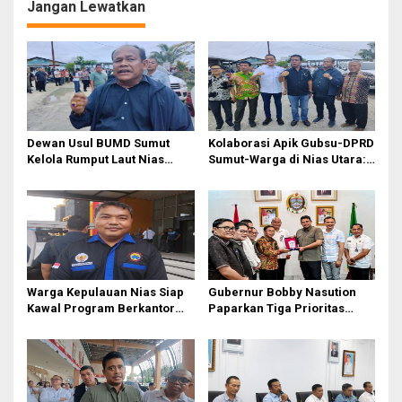
Jangan Lewatkan
Dewan Usul BUMD Sumut
Kolaborasi Apik Gubsu-DPRD
Kelola Rumput Laut Nias
Sumut-Warga di Nias Utara:
Utara dari Hulu ke Hilir
Jalan Rusak Puluhan Tahun
Akhirnya Diperbaiki
Warga Kepulauan Nias Siap
Gubernur Bobby Nasution
Kawal Program Berkantor
Paparkan Tiga Prioritas
Gubsu Bobby Nasution
Pembangunan Kepulauan
Nias