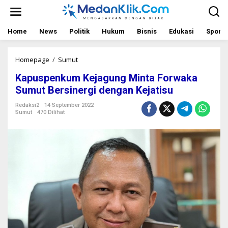
L
e
w
a
Home
News
Politik
Hukum
Bisnis
Edukasi
Sport
t
i
k
Homepage
/
Sumut
K
e
a
Kapuspenkum Kejagung Minta Forwaka
k
p
o
u
Sumut Bersinergi dengan Kejatisu
n
s
t
p
Redaksi2
14 September 2022
Sumut
470 Dilihat
e
e
n
n
k
u
m
K
e
j
a
g
u
n
g