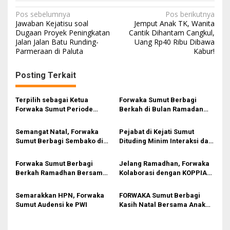
N
Pos sebelumnya
Pos berikutnya
Jawaban Kejatisu soal
Jemput Anak TK, Wanita
a
Dugaan Proyek Peningkatan
Cantik Dihantam Cangkul,
Jalan Jalan Batu Runding-
Uang Rp40 Ribu Dibawa
v
Parmeraan di Paluta
Kabur!
i
g
Posting Terkait
a
s
Terpilih sebagai Ketua
Forwaka Sumut Berbagi
Forwaka Sumut Periode
Berkah di Bulan Ramadan
i
2024-2026, Irfandi : Lebih
1446 H
Solid dan Kritis
p
Semangat Natal, Forwaka
Pejabat di Kejati Sumut
Sumut Berbagi Sembako di
Dituding Minim Interaksi dan
o
Panti Asuhan
Kolaborasi dalam Rapat
s
Kerja Forwaka Sumut
Forwaka Sumut Berbagi
Jelang Ramadhan, Forwaka
Berkah Ramadhan Bersama
Kolaborasi dengan KOPPIAH
Anak Panti Asuhan
Gelar Bazaar Sembako
Semarakkan HPN, Forwaka
FORWAKA Sumut Berbagi
Sumut Audensi ke PWI
Kasih Natal Bersama Anak
Panti Asuhan dan Warga
Kurang Mampu