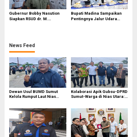
Gubernur Bobby Nasution
Bupati Madina Sampaikan
Siapkan RSUD dr. M.
Pentingnya Jalur Udara
Thomsen Jadi Rumah Sakit
dalam Percepatan
Regional Kepulauan Nias
Pembangunan
News Feed
Dewan Usul BUMD Sumut
Kolaborasi Apik Gubsu-DPRD
Kelola Rumput Laut Nias
Sumut-Warga di Nias Utara:
Utara dari Hulu ke Hilir
Jalan Rusak Puluhan Tahun
Akhirnya Diperbaiki