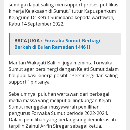
g
semoga dapat saling mensupport proses publikasi
i
kinerja Kejaksaan di Sumut,” tutur Kapuspenkum
d
Kejagung Dr Ketut Sumedana kepada wartawan,
e
Rabu 14 September 2022.
n
g
a
BACA JUGA :
Forwaka Sumut Berbagi
n
K
Berkah di Bulan Ramadan 1446 H
e
j
a
Mantan Wakajati Bali ini juga meminta Forwaka
t
Sumut agar bersinergi dengan Kejati Sumut dalam
i
hal publikasi kinerja positif. “Bersinergi dan saling
s
support,” pintanya.
u
Sebelumnya, puluhan wartawan dari berbagai
media massa yang meliput di lingkungan Kejati
Sumut menggelar musyawarah pemilihan
pengurus Forwaka Sumut periode 2022-2024.
Dalam pemilihan yang berlangsung demokrasi itu,
terpilih Zainul Arifin Siregar sebagai ketua.