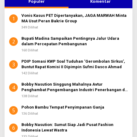
u
Populer
Komentar
n
t
Vonis Kasus PET Dipertanyakan, JAGA MARWAH Minta
u
1
MA Usut Peran Bakrie Group
k
:
349 Dilihat
Bupati Madina Sampaikan Pentingnya Jalur Udara
2
dalam Percepatan Pembangunan
160 Dilihat
PDIP Somasi KWP Soal Tuduhan ‘Gerombolan Sirkus’,
3
Buntut Rapat Komisi II Dipimpin Sufmi Dasco Ahmad
142 Dilihat
Bobby Nasution Singgung Mahalnya Avtur
4
Penghambat Pengembangan Industri Penerbangan di
Sumut
138 Dilihat
Pohon Bambu Tempat Penyimpanan Ganja
5
136 Dilihat
Bobby Nasution: Sumut Siap Jadi Pusat Fashion
6
Indonesia Lewat Wastra
133 Dilihat