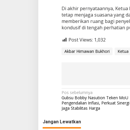
Di akhir pernyataannya, Ketua
tetap menjaga suasana yang dam
memberikan ruang bagi penyeles
kondusif di tengah perhatian pu
Post Views:
1,032
Akbar Himawan Bukhori
Ketua 
N
Pos sebelumnya
Gubsu Bobby Nasution Teken MoU
a
Pengendalian Inflasi, Perkuat Sinerg
Jaga Stabilitas Harga
v
i
Jangan Lewatkan
g