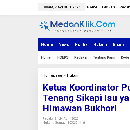
L
e
Jumat, 7 Agustus 2026
Home
INDEKS
Redak
w
a
t
i
k
e
k
Home
News
Politik
Hukum
Bisnis
o
n
Home
INDEKS
Redaksi
Tentang Kami
Kode 
t
e
n
Homepage
/
Hukum
K
e
Ketua Koordinator Pu
t
u
Tenang Sikapi Isu y
a
K
Himawan Bukhori
o
o
r
Redaksi2
24 April 2026
d
Hukum
,
Sumut
1032 Dilihat
i