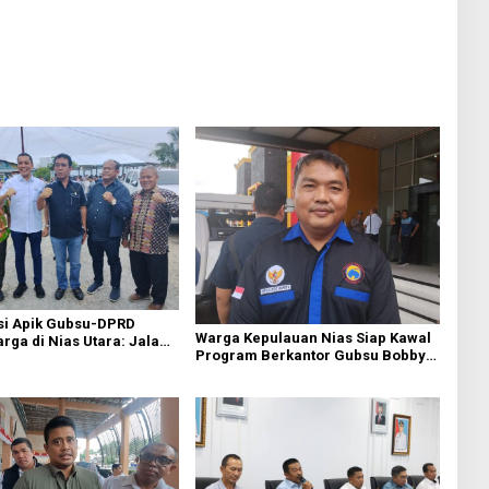
si Apik Gubsu-DPRD
Warga Kepulauan Nias Siap Kawal
ga di Nias Utara: Jalan
Program Berkantor Gubsu Bobby
luhan Tahun Akhirnya
Nasution
i