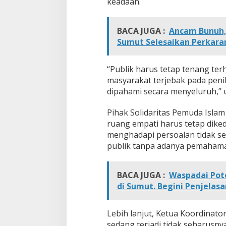
keadaan.
n
i
m
BACA JUGA :
Ancam Bunuh,
p
Sumut Selesaikan Perkar
a
A
k
“Publik harus tetap tenang ter
b
a
masyarakat terjebak pada penil
r
dipahami secara menyeluruh,”
H
i
Pihak Solidaritas Pemuda Islam 
m
ruang empati harus tetap dik
a
w
menghadapi persoalan tidak s
a
publik tanpa adanya pemaham
n
B
u
BACA JUGA :
Waspadai Pote
k
di Sumut. Begini Penjelas
h
o
r
Lebih lanjut, Ketua Koordinat
i
sedang terjadi tidak seharusnya