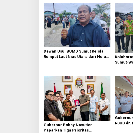
a
s
i
p
o
s
Dewan Usul BUMD Sumut Kelola
Rumput Laut Nias Utara dari Hulu
Kolabora
ke Hilir
Sumut-War
Rusak Pu
Diperbaik
Gubernur
RSUD dr.
Gubernur Bobby Nasution
Sakit Reg
Paparkan Tiga Prioritas