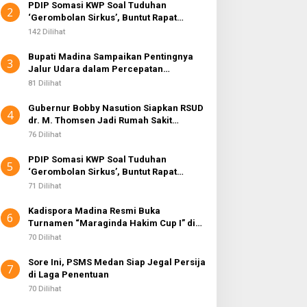
PDIP Somasi KWP Soal Tuduhan
2
‘Gerombolan Sirkus’, Buntut Rapat
Komisi II Dipimpin Sufmi Dasco Ahmad
142 Dilihat
Bupati Madina Sampaikan Pentingnya
3
Jalur Udara dalam Percepatan
Pembangunan
81 Dilihat
Gubernur Bobby Nasution Siapkan RSUD
4
dr. M. Thomsen Jadi Rumah Sakit
Regional Kepulauan Nias
76 Dilihat
PDIP Somasi KWP Soal Tuduhan
5
‘Gerombolan Sirkus’, Buntut Rapat
Komisi II Dipimpin Sufmi Dasco Ahmad
71 Dilihat
Kadispora Madina Resmi Buka
6
Turnamen “Maraginda Hakim Cup I” di
Kotanopan
70 Dilihat
Sore Ini, PSMS Medan Siap Jegal Persija
7
di Laga Penentuan
70 Dilihat