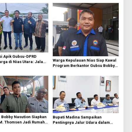
si Apik Gubsu-DPRD
Warga Kepulauan Nias Siap Kawal
ga di Nias Utara: Jalan
Program Berkantor Gubsu Bobby
luhan Tahun Akhirnya
Nasution
i
 Bobby Nasution Siapkan
Bupati Madina Sampaikan
 M. Thomsen Jadi Rumah
Pentingnya Jalur Udara dalam
ional Kepulauan Nias
Percepatan Pembangunan