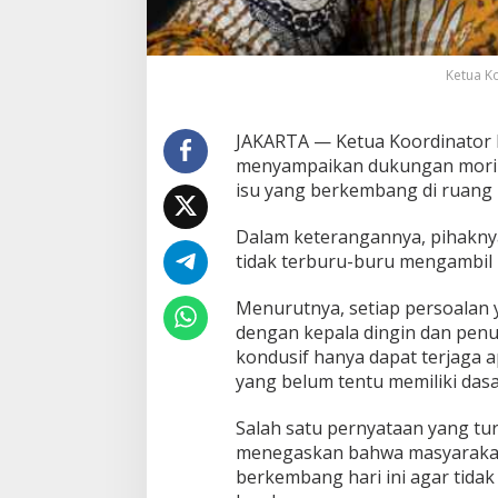
e
t
a
p
Ketua Ko
T
e
n
JAKARTA — Ketua Koordinator Pu
a
menyampaikan dukungan moril
n
isu yang berkembang di ruang 
g
S
i
Dalam keterangannya, pihakny
k
tidak terburu-buru mengambil 
a
p
Menurutnya, setiap persoalan 
i
dengan kepala dingin dan penu
I
s
kondusif hanya dapat terjaga a
u
yang belum tentu memiliki dasa
y
a
Salah satu pernyataan yang tur
n
menegaskan bahwa masyarakat 
g
M
berkembang hari ini agar tid
e