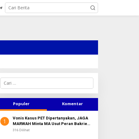
er
C
a
r
i
u
Populer
Komentar
n
t
Vonis Kasus PET Dipertanyakan, JAGA
u
1
MARWAH Minta MA Usut Peran Bakrie
k
Group
:
316 Dilihat