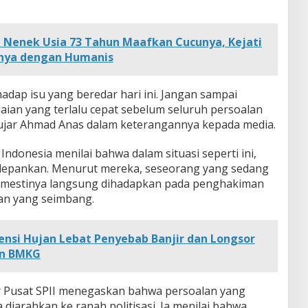
 Nenek Usia 73 Tahun Maafkan Cucunya, Kejati
anya dengan Humanis
hadap isu yang beredar hari ini. Jangan sampai
aian yang terlalu cepat sebelum seluruh persoalan
 ujar Ahmad Anas dalam keterangannya kepada media.
Indonesia menilai bahwa dalam situasi seperti ini,
edepankan. Menurut mereka, seseorang yang sedang
emestinya langsung dihadapkan pada penghakiman
an yang seimbang.
nsi Hujan Lebat Penyebab Banjir dan Longsor
an BMKG
or Pusat SPII menegaskan bahwa persoalan yang
 diarahkan ke ranah politisasi. Ia menilai bahwa