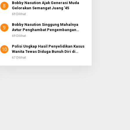
Bobby Nasution Ajak Generasi Muda
8
Gelorakan Semangat Juang ’45
69 Dilihat
Bobby Nasution Singgung Mahalnya
9
Avtur Penghambat Pengembangan
Industri Penerbangan di Sumut
69 Dilihat
Polisi Ungkap Hasil Penyelidikan Kasus
10
Wanita Tewas Diduga Bunuh Diri di
Komplek Bumi Asri Medan
67 Dilihat