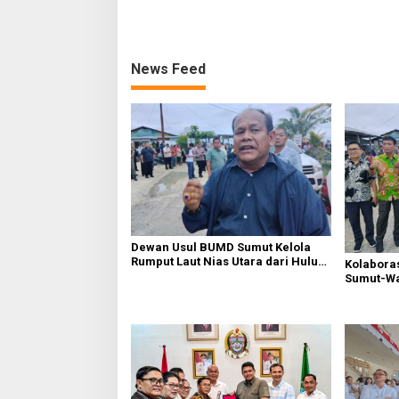
Pembangunan Kepulauan Nias
News Feed
Dewan Usul BUMD Sumut Kelola
Rumput Laut Nias Utara dari Hulu
Kolabora
ke Hilir
Sumut-War
Rusak Pu
Diperbaik