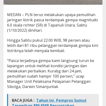
a
d
i
MEDAN – PLN terus melakukan upaya pemulihan
T
jaringan listrik pasca terdampak gempa magnitudo
a
p
6.0 skala richter (SR) di Tapanuli Utara, Sabtu
a
(1/10/2022) dinihari.
n
u
Hingga Sabtu pukul 22.00 WIB, 98 persen atau
l
lebih dari 81 ribu pelanggan terdampak gempa kini
i
U
listriknya telah menyala kembali.
t
a
“Pasca terjadinya gempa kami langsung turun ke
r
lapangan untuk melihat kondisi jaringan dan
a
melakukan perbaikan. Kurabg dari 24 jam,
T
e
pemulihan sudah hampir 100 persen,” ucap
l
Manager Unit Pelaksana Pelayanan Pelanggan
a
Sibolga, Darwin Simanjuntak.
h
M
e
BACA JUGA :
Tahun Ini, Pemprov Sumut
n
Targetkan 886 KMP Percontohan
y