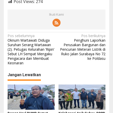
Post Views:
274
Ikuti Kami
N
Pos sebelumnya
Pos berikutnya
Oknum Wartawati Diduga
Penghuni Laporkan
a
Suruhan Serang Wartawan
Perusakan Bangunan dan
(2). Petugas Kelurahan ‘Ripin’
Pencurian Meteran Listrik di
v
Sebut LH Sempat Mengaku
Ruko Jalan Surabaya No 72
i
Pengacara dan Membuat
ke Poldasu
Keonaran
g
a
Jangan Lewatkan
s
i
p
o
s