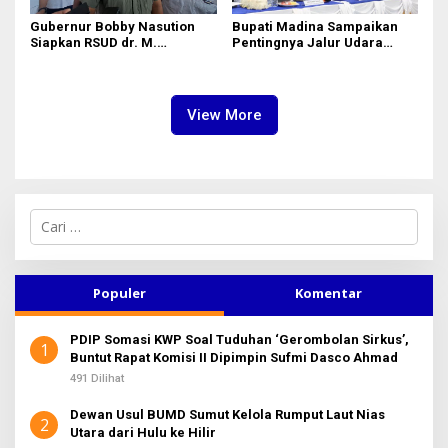
Gubernur Bobby Nasution
Bupati Madina Sampaikan
Siapkan RSUD dr. M.
Pentingnya Jalur Udara
Thomsen Jadi Rumah Sakit
dalam Percepatan
Regional Kepulauan Nias
Pembangunan
View More
C
a
r
i
u
Populer
Komentar
n
t
PDIP Somasi KWP Soal Tuduhan ‘Gerombolan Sirkus’,
u
1
Buntut Rapat Komisi II Dipimpin Sufmi Dasco Ahmad
k
:
491 Dilihat
Dewan Usul BUMD Sumut Kelola Rumput Laut Nias
2
Utara dari Hulu ke Hilir