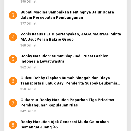
390 Dilihat
Bupati Madina Sampaikan Pentingnya Jalur Udara
3
dalam Percepatan Pembangunan
377 Dilihat
Vonis Kasus PET Dipertanyakan, JAGA MARWAH Minta
4
MA Usut Peran Bakrie Group
368 Dilihat
Bobby Nasution: Sumut Siap Jadi Pusat Fashion
5
Indonesia Lewat Wastra
362 Dilihat
Gubsu Bobby Siapkan Rumah Singgah dan Biaya
6
Transportasi untuk Bayi Penderita Suspek Leukemia
Asal Nias Barat
350 Dilihat
Gubernur Bobby Nasution Paparkan Tiga Prioritas
7
Pembangunan Kepulauan Nias
342 Dilihat
Bobby Nasution Ajak Generasi Muda Gelorakan
8
Semangat Juang ’45