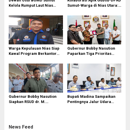
Dewan Usul BUMD Sumut
Kolaborasi Apik Gubsu-DPRD
Kelola Rumput Laut Nias
Sumut-Warga di Nias Utara:
Utara dari Hulu ke Hilir
Jalan Rusak Puluhan Tahun
Akhirnya Diperbaiki
Warga Kepulauan Nias Siap
Gubernur Bobby Nasution
Kawal Program Berkantor
Paparkan Tiga Prioritas
Gubsu Bobby Nasution
Pembangunan Kepulauan
Nias
Gubernur Bobby Nasution
Bupati Madina Sampaikan
Siapkan RSUD dr. M.
Pentingnya Jalur Udara
Thomsen Jadi Rumah Sakit
dalam Percepatan
Regional Kepulauan Nias
Pembangunan
News Feed