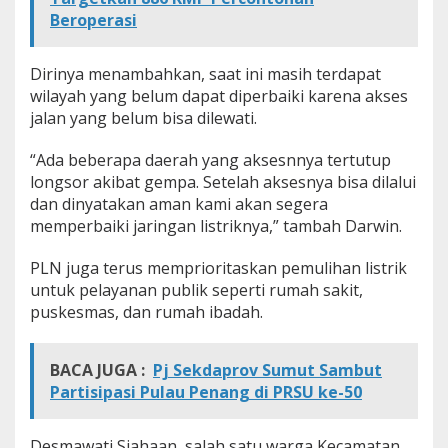
a
Beroperasi
l
a
Dirinya menambahkan, saat ini masih terdapat
wilayah yang belum dapat diperbaiki karena akses
jalan yang belum bisa dilewati.
“Ada beberapa daerah yang aksesnnya tertutup
longsor akibat gempa. Setelah aksesnya bisa dilalui
dan dinyatakan aman kami akan segera
memperbaiki jaringan listriknya,” tambah Darwin.
PLN juga terus memprioritaskan pemulihan listrik
untuk pelayanan publik seperti rumah sakit,
puskesmas, dan rumah ibadah.
BACA JUGA :
Pj Sekdaprov Sumut Sambut
Partisipasi Pulau Penang di PRSU ke-50
Desmawati Siahaan, salah satu warga Kecamatan