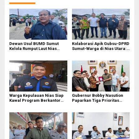
Dewan Usul BUMD Sumut
Kolaborasi Apik Gubsu-DPRD
Kelola Rumput Laut Nias
Sumut-Warga di Nias Utara:
Utara dari Hulu ke Hilir
Jalan Rusak Puluhan Tahun
Akhirnya Diperbaiki
Warga Kepulauan Nias Siap
Gubernur Bobby Nasution
Kawal Program Berkantor
Paparkan Tiga Prioritas
Gubsu Bobby Nasution
Pembangunan Kepulauan
Nias