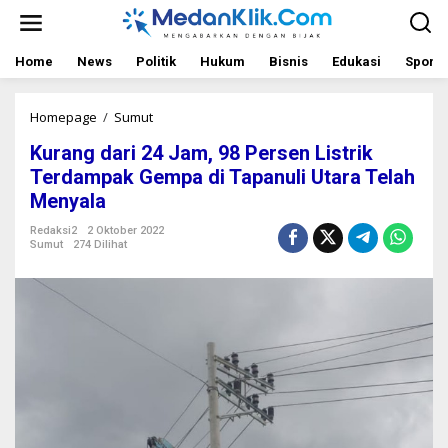
L
e
w
a
Home
News
Politik
Hukum
Bisnis
Edukasi
Sport
t
i
k
Homepage
/
Sumut
K
e
u
Kurang dari 24 Jam, 98 Persen Listrik
k
r
o
a
Terdampak Gempa di Tapanuli Utara Telah
n
n
Menyala
t
g
e
d
Redaksi2
2 Oktober 2022
n
a
Sumut
274 Dilihat
r
i
2
4
J
a
m
,
9
8
P