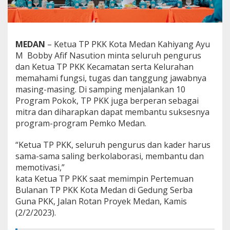
K
K
,
K
a
MEDAN
– Ketua TP PKK Kota Medan Kahiyang Ayu
h
M Bobby Afif Nasution minta seluruh pengurus
i
dan Ketua TP PKK Kecamatan serta Kelurahan
y
memahami fungsi, tugas dan tanggung jawabnya
a
masing-masing. Di samping menjalankan 10
n
g
Program Pokok, TP PKK juga berperan sebagai
A
mitra dan diharapkan dapat membantu suksesnya
y
program-program Pemko Medan.
u
:
“Ketua TP PKK, seluruh pengurus dan kader harus
J
a
sama-sama saling berkolaborasi, membantu dan
l
memotivasi,”
a
kata Ketua TP PKK saat memimpin Pertemuan
n
Bulanan TP PKK Kota Medan di Gedung Serba
k
a
Guna PKK, Jalan Rotan Proyek Medan, Kamis
n
(2/2/2023).
1
0