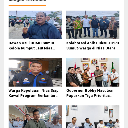
Dewan Usul BUMD Sumut
Kolaborasi Apik Gubsu-DPRD
Kelola Rumput Laut Nias
Sumut-Warga di Nias Utara:
Utara dari Hulu ke Hilir
Jalan Rusak Puluhan Tahun
Akhirnya Diperbaiki
Warga Kepulauan Nias Siap
Gubernur Bobby Nasution
Kawal Program Berkantor
Paparkan Tiga Prioritas
Gubsu Bobby Nasution
Pembangunan Kepulauan
Nias