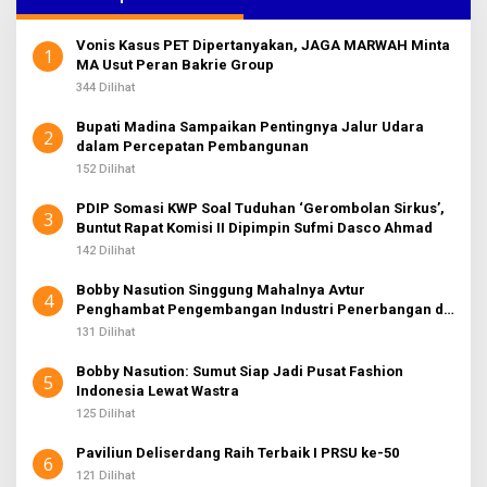
n
t
Vonis Kasus PET Dipertanyakan, JAGA MARWAH Minta
u
1
MA Usut Peran Bakrie Group
k
:
344 Dilihat
Bupati Madina Sampaikan Pentingnya Jalur Udara
2
dalam Percepatan Pembangunan
152 Dilihat
PDIP Somasi KWP Soal Tuduhan ‘Gerombolan Sirkus’,
3
Buntut Rapat Komisi II Dipimpin Sufmi Dasco Ahmad
142 Dilihat
Bobby Nasution Singgung Mahalnya Avtur
4
Penghambat Pengembangan Industri Penerbangan di
Sumut
131 Dilihat
Bobby Nasution: Sumut Siap Jadi Pusat Fashion
5
Indonesia Lewat Wastra
125 Dilihat
Paviliun Deliserdang Raih Terbaik I PRSU ke-50
6
121 Dilihat