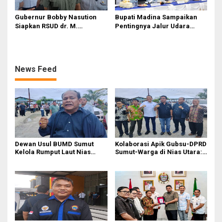
Gubernur Bobby Nasution
Bupati Madina Sampaikan
Siapkan RSUD dr. M.
Pentingnya Jalur Udara
Thomsen Jadi Rumah Sakit
dalam Percepatan
Regional Kepulauan Nias
Pembangunan
News Feed
Dewan Usul BUMD Sumut
Kolaborasi Apik Gubsu-DPRD
Kelola Rumput Laut Nias
Sumut-Warga di Nias Utara:
Utara dari Hulu ke Hilir
Jalan Rusak Puluhan Tahun
Akhirnya Diperbaiki