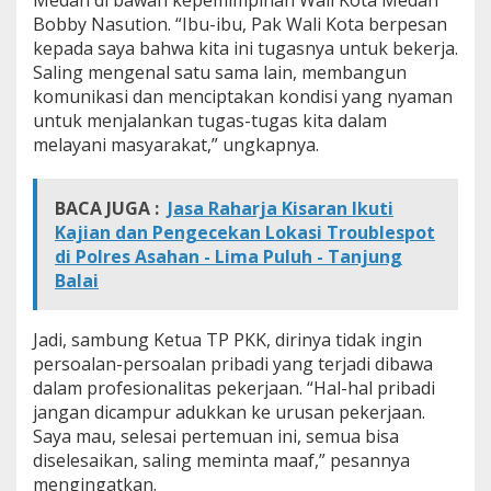
g
Bobby Nasution. “Ibu-ibu, Pak Wali Kota berpesan
r
kepada saya bahwa kita ini tugasnya untuk bekerja.
a
Saling mengenal satu sama lain, membangun
m
komunikasi dan menciptakan kondisi yang nyaman
P
e
untuk menjalankan tugas-tugas kita dalam
m
melayani masyarakat,” ungkapnya.
k
o
M
BACA JUGA :
Jasa Raharja Kisaran Ikuti
e
Kajian dan Pengecekan Lokasi Troublespot
d
a
di Polres Asahan - Lima Puluh - Tanjung
n
Balai
Jadi, sambung Ketua TP PKK, dirinya tidak ingin
persoalan-persoalan pribadi yang terjadi dibawa
dalam profesionalitas pekerjaan. “Hal-hal pribadi
jangan dicampur adukkan ke urusan pekerjaan.
Saya mau, selesai pertemuan ini, semua bisa
diselesaikan, saling meminta maaf,” pesannya
mengingatkan.