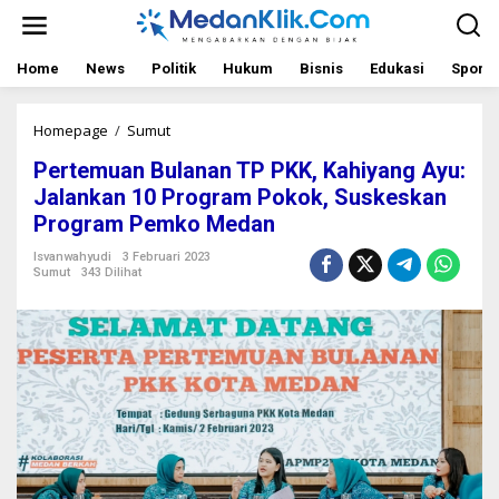
L
e
w
a
Home
News
Politik
Hukum
Bisnis
Edukasi
Sport
t
i
k
Homepage
/
Sumut
P
e
e
Pertemuan Bulanan TP PKK, Kahiyang Ayu:
k
r
o
t
Jalankan 10 Program Pokok, Suskeskan
n
e
Program Pemko Medan
t
m
e
u
Isvanwahyudi
3 Februari 2023
n
a
Sumut
343 Dilihat
n
B
u
l
a
n
a
n
T
P
P