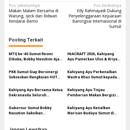
N
Pos sebelumnya
Pos berikutnya
Makan Malam Bersama di
Edy Rahmayadi Dukung
a
Warung, Ijeck dan Ridwan
Penyelenggaraan Kejuaraan
Kendarai Bemo
Barongsai Internasional di
v
Sumut
i
g
Posting Terkait
a
s
MTQ ke-40 Sumut Resmi
INACRAFT 2026, Kahiyang
Dibuka, Bobby Nasution Ajak
Ayu Pamerkan Ulos & Kriya
i
Implementasikan Nilai
Sumut Kepada Selvi Gibran
Alquran dalam
di Stan Dekranasda
p
PKK Sumut Siap Bersinergi
Kahiyang Ayu Perkenalkan
Pembangunan
Sukseskan Rangkaian HUT
Wastra Khas Sumut kepada
o
ke-26 DWP Sumut
Istri Dubes AS
s
Kahiyang Ayu Bersama Ketua
Kahiyang Ayu Tinjau
Dekranasda Seluruh
Pemberian Makan Bergizi
Indonesia Berkunjung ke IKN
Gratis kepada Ibu Hamil di
Medan Amplas
Gubernur Sumut Bobby
Kahiyang Ayu Kenalkan
Nasution Saksikan
Warisan Budaya Sumut di
Penyembelihan Hewan
Ajang Indonesia Fashion
Kurban di Kampung Nelayan
Week 2025
Jangan Lewatkan