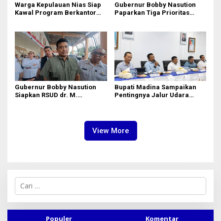
Warga Kepulauan Nias Siap
Gubernur Bobby Nasution
Kawal Program Berkantor
Paparkan Tiga Prioritas
Gubsu Bobby Nasution
Pembangunan Kepulauan
Nias
Gubernur Bobby Nasution
Bupati Madina Sampaikan
Siapkan RSUD dr. M.
Pentingnya Jalur Udara
Thomsen Jadi Rumah Sakit
dalam Percepatan
Regional Kepulauan Nias
Pembangunan
View More
C
a
r
i
u
Populer
Komentar