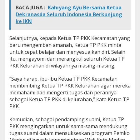
P
BACA JUGA :
Kahiyang Ayu Bersama Ketua
r
Dekranasda Seluruh Indonesia Berkunjung
o
ke IKN
g
r
a
Selanjutnya, kepada Ketua TP PKK Kecamatan yang
m
P
baru mengemban amanah, Ketua TP PKK minta
o
untuk cepat belajar dan menyesuaikan diri. Selain
k
itu, mengayomi dan merangkul seluruh Ketua TP
o
PKK Kelurahan di wilayahnya masing-masing.
k
,
S
“Saya harap, ibu-ibu Ketua TP PKK Kecamatan
u
membimbing Ketua TP PKK Kelurahan agar mereka
s
memahami dan mengerti tugas dan perannya
k
sebagai Ketua TP PKK di kelurahan,” kata Ketua TP
e
s
PKK.
k
a
Kemudian, sebagai pendamping suami, Ketua TP
n
PKK mengingatkan untuk sama-sama mendukung
P
tugas suami dalam mensukseskan program Pemko
r
o
Medan di bawah kepemimpinan Wali Kota Medan