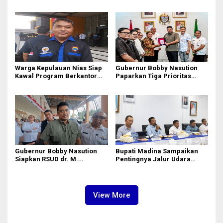
Utara dari Hulu ke Hilir
Jalan Rusak Puluhan Tahun
Akhirnya Diperbaiki
Warga Kepulauan Nias Siap
Gubernur Bobby Nasution
Kawal Program Berkantor
Paparkan Tiga Prioritas
Gubsu Bobby Nasution
Pembangunan Kepulauan
Nias
Gubernur Bobby Nasution
Bupati Madina Sampaikan
Siapkan RSUD dr. M.
Pentingnya Jalur Udara
Thomsen Jadi Rumah Sakit
dalam Percepatan
Regional Kepulauan Nias
Pembangunan
View More