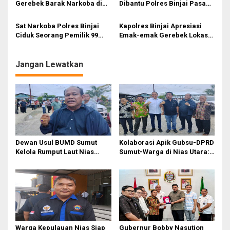
s
Gerebek Barak Narkoba di
Dibantu Polres Binjai Pasang
Binjai Barat, Satu Pria
Pembatas Jalan dan
i
Diamankan
Rumbles Strip
Sat Narkoba Polres Binjai
Kapolres Binjai Apresiasi
p
Ciduk Seorang Pemilik 99
Emak-emak Gerebek Lokasi
Butir Pil Ekstasi
Judi di Tandem Hilir 1
o
s
Jangan Lewatkan
Dewan Usul BUMD Sumut
Kolaborasi Apik Gubsu-DPRD
Kelola Rumput Laut Nias
Sumut-Warga di Nias Utara:
Utara dari Hulu ke Hilir
Jalan Rusak Puluhan Tahun
Akhirnya Diperbaiki
Warga Kepulauan Nias Siap
Gubernur Bobby Nasution