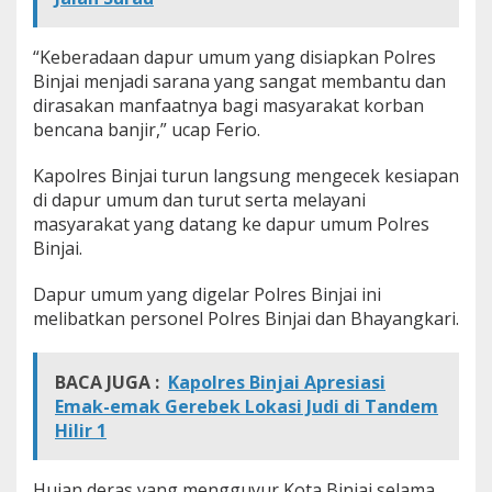
j
a
i
“Keberadaan dapur umum yang disiapkan Polres
S
Binjai menjadi sarana yang sangat membantu dan
i
dirasakan manfaatnya bagi masyarakat korban
a
bencana banjir,” ucap Ferio.
p
k
a
Kapolres Binjai turun langsung mengecek kesiapan
n
di dapur umum dan turut serta melayani
D
masyarakat yang datang ke dapur umum Polres
a
Binjai.
p
u
r
Dapur umum yang digelar Polres Binjai ini
U
melibatkan personel Polres Binjai dan Bhayangkari.
m
u
m
BACA JUGA :
Kapolres Binjai Apresiasi
Emak-emak Gerebek Lokasi Judi di Tandem
Hilir 1
Hujan deras yang mengguyur Kota Binjai selama