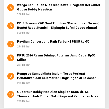
Warga Kepulauan Nias Siap Kawal Program Berkantor
5
Gubsu Bobby Nasution
309 Dilihat
PDIP Somasi KWP Soal Tuduhan ‘Gerombolan Sirkus’,
6
Buntut Rapat Komisi II Dipimpin Sufmi Dasco Ahmad
309 Dilihat
Paviliun Deliserdang Raih Terbaik I PRSU ke-50
7
294 Dilihat
PRSU 2026 Resmi Ditutup, Putaran Uang Capai Rp50
8
Miliar
291 Dilihat
Pemprov Sumut Minta Inalum Terus Perkuat
9
Pendidikan dan Kelestarian Lingkungan di Kawasan
Danau Toba
284 Dilihat
Gubernur Bobby Nasution Siapkan RSUD dr. M.
10
Thomsen Jadi Rumah Sakit Regional Kepulauan Nias
280 Dilihat