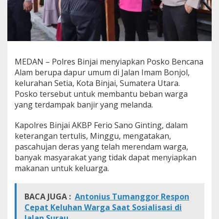
T
e
r
d
a
m
p
MEDAN – Polres Binjai menyiapkan Posko Bencana
a
Alam berupa dapur umum di Jalan Imam Bonjol,
k
kelurahan Setia, Kota Binjai, Sumatera Utara.
B
Posko tersebut untuk membantu beban warga
a
n
yang terdampak banjir yang melanda.
j
i
Kapolres Binjai AKBP Ferio Sano Ginting, dalam
r
keterangan tertulis, Minggu, mengatakan,
,
pascahujan deras yang telah merendam warga,
P
o
banyak masyarakat yang tidak dapat menyiapkan
l
makanan untuk keluarga.
r
e
s
BACA JUGA :
Antonius Tumanggor Respon
B
Cepat Keluhan Warga Saat Sosialisasi di
i
n
Jalan Surau