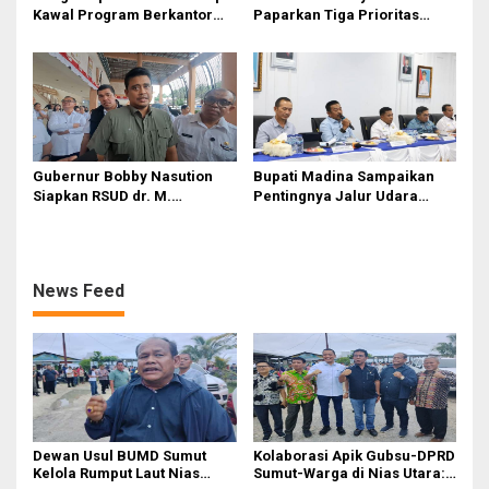
Kawal Program Berkantor
Paparkan Tiga Prioritas
Gubsu Bobby Nasution
Pembangunan Kepulauan
Nias
Gubernur Bobby Nasution
Bupati Madina Sampaikan
Siapkan RSUD dr. M.
Pentingnya Jalur Udara
Thomsen Jadi Rumah Sakit
dalam Percepatan
Regional Kepulauan Nias
Pembangunan
News Feed
Dewan Usul BUMD Sumut
Kolaborasi Apik Gubsu-DPRD
Kelola Rumput Laut Nias
Sumut-Warga di Nias Utara: