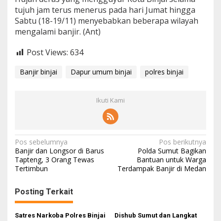
tujuh jam terus menerus pada hari Jumat hingga
Sabtu (18-19/11) menyebabkan beberapa wilayah
mengalami banjir. (Ant)
Post Views:
634
Banjir binjai
Dapur umum binjai
polres binjai
Ikuti Kami
N
Pos sebelumnya
Pos berikutnya
Banjir dan Longsor di Barus
Polda Sumut Bagikan
a
Tapteng, 3 Orang Tewas
Bantuan untuk Warga
Tertimbun
Terdampak Banjir di Medan
v
i
Posting Terkait
g
a
Satres Narkoba Polres Binjai
Dishub Sumut dan Langkat