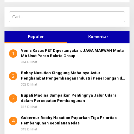
C
a
r
i
u
Populer
Komentar
n
t
Vonis Kasus PET Dipertanyakan, JAGA MARWAH Minta
u
1
MA Usut Peran Bakrie Group
k
:
364 Dilihat
Bobby Nasution Singgung Mahalnya Avtur
2
Penghambat Pengembangan Industri Penerbangan di
Sumut
328 Dilihat
Bupati Madina Sampaikan Pentingnya Jalur Udara
3
dalam Percepatan Pembangunan
316 Dilihat
Gubernur Bobby Nasution Paparkan Tiga Prioritas
4
Pembangunan Kepulauan Nias
313 Dilihat