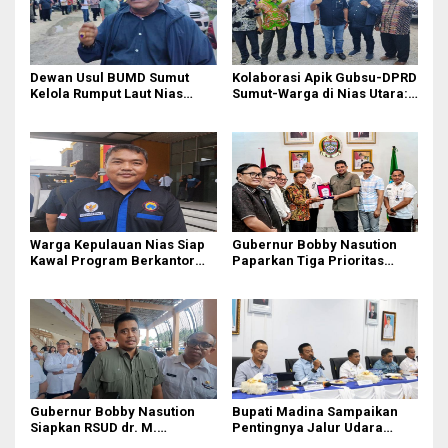
Dewan Usul BUMD Sumut
Kolaborasi Apik Gubsu-DPRD
Kelola Rumput Laut Nias
Sumut-Warga di Nias Utara:
Utara dari Hulu ke Hilir
Jalan Rusak Puluhan Tahun
Akhirnya Diperbaiki
Warga Kepulauan Nias Siap
Gubernur Bobby Nasution
Kawal Program Berkantor
Paparkan Tiga Prioritas
Gubsu Bobby Nasution
Pembangunan Kepulauan
Nias
Gubernur Bobby Nasution
Bupati Madina Sampaikan
Siapkan RSUD dr. M.
Pentingnya Jalur Udara
Thomsen Jadi Rumah Sakit
dalam Percepatan