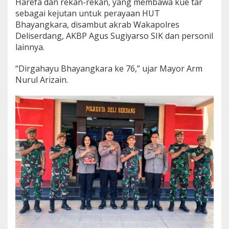
Harefa dan rekan-rekan, yang membawa kue tar
/
sebagai kejutan untuk perayaan HUT
1
Bhayangkara, disambut akrab Wakapolres
0
5
Deliserdang, AKBP Agus Sugiyarso SIK dan personil
T
lainnya.
R
K
“Dirgahayu Bhayangkara ke 76,” ujar Mayor Arm
/
Nurul Arizain.
K
S
K
u
n
j
u
n
g
i
M
a
p
o
l
r
e