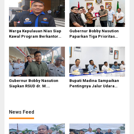
Warga Kepulauan Nias Siap
Gubernur Bobby Nasution
Kawal Program Berkantor
Paparkan Tiga Prioritas
Gubsu Bobby Nasution
Pembangunan Kepulauan
Nias
Gubernur Bobby Nasution
Bupati Madina Sampaikan
Siapkan RSUD dr. M.
Pentingnya Jalur Udara
Thomsen Jadi Rumah Sakit
dalam Percepatan
Regional Kepulauan Nias
Pembangunan
News Feed