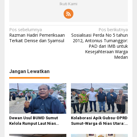
Ikuti Kami
N
Pos sebelumnya
Pos berikutnya
Razman Hadiri Pemeriksaan
Sosialisasi Perda No 5 tahun
a
Terkait Denise dan Syamsul
2012, Antonius Tumanggor:
PAD dari IMB untuk
v
Kesejahteraan Warga
i
Medan
g
Jangan Lewatkan
a
s
i
p
o
s
Dewan Usul BUMD Sumut
Kolaborasi Apik Gubsu-DPRD
Kelola Rumput Laut Nias
Sumut-Warga di Nias Utara:
Utara dari Hulu ke Hilir
Jalan Rusak Puluhan Tahun
Akhirnya Diperbaiki