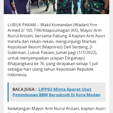
h
a
y
a
n
LUBUK PAKAM – Wakil Komandan (Wadan) Yon
g
Armed 2/ 105 TRK/Kilapsumagan (KS), Mayor Arm
k
a
Nurul Arizain, bersama Pabung 4 Kapten Arm Asori
r
Harefa dan rekan-rekan, mengunjungi Markas
a
Kepolisian Resort (Mapolres) Deli Serdang, Jl
,
Sudirman, Lubuk Pakam, Jumat pagi (1/7/2022),
W
a
untuk menyampaikan ucapan Dirgahayu
d
Bhayangkara ke 76, yang dirayakan setiap 1 Juli
a
sebagai hari ulang tahun Kepolisian Republik
n
Indonesia.
Y
o
n
BACA JUGA :
LIPPSU Minta Aparat Usut
A
r
Penimbunan BBM Bersubsidi Di Kota Medan
m
e
d
Kedatangan Mayor Arm Nurul Arizain, Kapten Asori
2