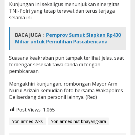
Kunjungan ini sekaligus menunjukkan sinergitas
s
D
TNI-Polri yang tetap terawat dan terus terjaga
e
selama ini.
l
i
S
BACA JUGA :
Pemprov Sumut Siapkan Rp430
e
Miliar untuk Pemulihan Pascabencana
r
d
a
Suasana keakraban pun tampak terlihat jelas, saat
n
terdengar sesekali tawa canda di tengah
g
pembicaraan.
Mengakhiri kunjungan, rombongan Mayor Arm
Nurul Arizain kemudian foto bersama Wakapolres
Deliserdang dan personil lainnya. (Red)
Post Views:
1,065
Yon armed 2/ks
Yon armed hut bhayangkara