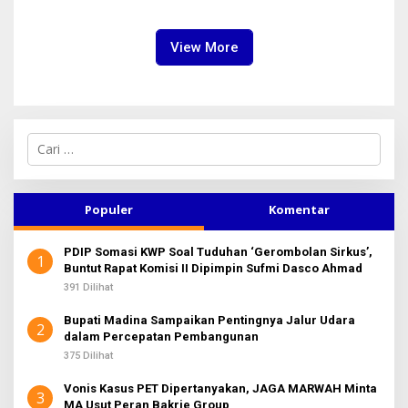
Regional Kepulauan Nias
Pembangunan
View More
C
a
r
i
u
Populer
Komentar
n
t
PDIP Somasi KWP Soal Tuduhan ‘Gerombolan Sirkus’,
u
1
Buntut Rapat Komisi II Dipimpin Sufmi Dasco Ahmad
k
:
391 Dilihat
Bupati Madina Sampaikan Pentingnya Jalur Udara
2
dalam Percepatan Pembangunan
375 Dilihat
Vonis Kasus PET Dipertanyakan, JAGA MARWAH Minta
3
MA Usut Peran Bakrie Group