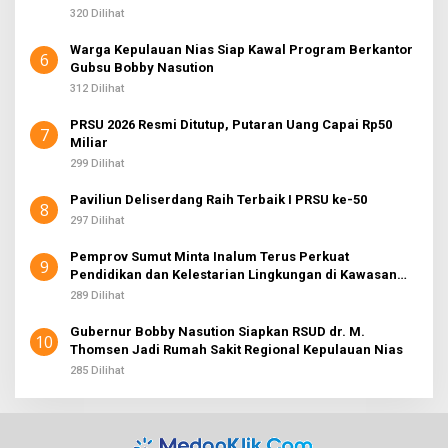
320 Dilihat
Warga Kepulauan Nias Siap Kawal Program Berkantor
6
Gubsu Bobby Nasution
312 Dilihat
PRSU 2026 Resmi Ditutup, Putaran Uang Capai Rp50
7
Miliar
299 Dilihat
Paviliun Deliserdang Raih Terbaik I PRSU ke-50
8
297 Dilihat
Pemprov Sumut Minta Inalum Terus Perkuat
9
Pendidikan dan Kelestarian Lingkungan di Kawasan
Danau Toba
289 Dilihat
Gubernur Bobby Nasution Siapkan RSUD dr. M.
10
Thomsen Jadi Rumah Sakit Regional Kepulauan Nias
285 Dilihat