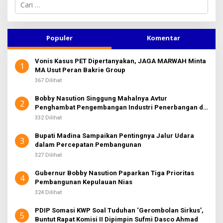
C
2
R
a
E
D
r
A
i
K
u
Populer
Komentar
S
n
I
2
t
Vonis Kasus PET Dipertanyakan, JAGA MARWAH Minta
u
1
MA Usut Peran Bakrie Group
k
:
367 Dilihat
Bobby Nasution Singgung Mahalnya Avtur
2
Penghambat Pengembangan Industri Penerbangan di
Sumut
332 Dilihat
Bupati Madina Sampaikan Pentingnya Jalur Udara
3
dalam Percepatan Pembangunan
327 Dilihat
Gubernur Bobby Nasution Paparkan Tiga Prioritas
4
Pembangunan Kepulauan Nias
324 Dilihat
PDIP Somasi KWP Soal Tuduhan ‘Gerombolan Sirkus’,
5
Buntut Rapat Komisi II Dipimpin Sufmi Dasco Ahmad