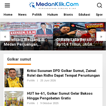
L
e
w
a
Home
News
Politik
Hukum
Bisnis
Edukasi
Sport
t
i
k
e
«
»
k
osialisasi Wasbang di
Di Balik Laba Bersih
D
o
edan Perjuangan,
Rp10,4 Triliun, JAGA
K
n
t
ulkarnaen Janji
MARWAH Desak KPK
U
e
erjuangkan Ruang
Periksa Dirut Telkomsel
n
ermain Anak
Nugroho Terkait Dugaan
Golkar sumut
Kasus Notifikasi
Perbankan
Kritisi Susunan DPD Golkar Sumut, Zainal:
Rolel dan Ridho Dapat Tempat Peruntungan
Politik
|
25 Juni 2026
O
L
E
H
HUT ke-61, Golkar Sumut Gelar Baksos
R
E
Hingga Pengobatan Gratis
D
Politik
|
9 Oktober 2025
O
A