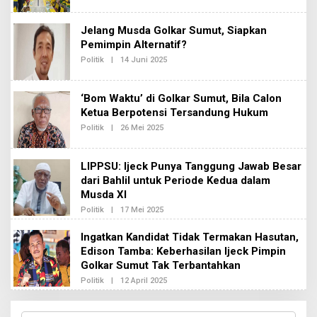
L
K
E
S
H
I
Jelang Musda Golkar Sumut, Siapkan
R
2
E
Pemimpin Alternatif?
D
Politik
|
14 Juni 2025
O
A
L
K
E
S
H
I
‘Bom Waktu’ di Golkar Sumut, Bila Calon
R
2
E
Ketua Berpotensi Tersandung Hukum
D
Politik
|
26 Mei 2025
O
A
L
K
E
S
H
I
LIPPSU: Ijeck Punya Tanggung Jawab Besar
R
2
E
dari Bahlil untuk Periode Kedua dalam
D
Musda XI
A
K
Politik
|
17 Mei 2025
O
S
L
I
E
Ingatkan Kandidat Tidak Termakan Hasutan,
2
H
Edison Tamba: Keberhasilan Ijeck Pimpin
R
E
Golkar Sumut Tak Terbantahkan
D
A
Politik
|
12 April 2025
O
K
L
S
E
I
H