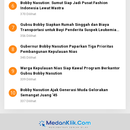
Bobby Nasution: Sumut Siap Jadi Pusat Fashion
6
Indonesia Lewat Wastra
370 Dilihat
Gubsu Bobby Siapkan Rumah Singgah dan Biaya
7
Transportasi untuk Bayi Penderita Suspek Leukemia
Asal Nias Barat
356 Dilihat
Gubernur Bobby Nasution Paparkan Tiga Prioritas
8
Pembangunan Kepulauan Nias
345 Dilihat
Warga Kepulauan Nias Siap Kawal Program Berkantor
9
Gubsu Bobby Nasution
339 Dilihat
Bobby Nasution Ajak Generasi Muda Gelorakan
10
Semangat Juang ’45
337 Dilihat