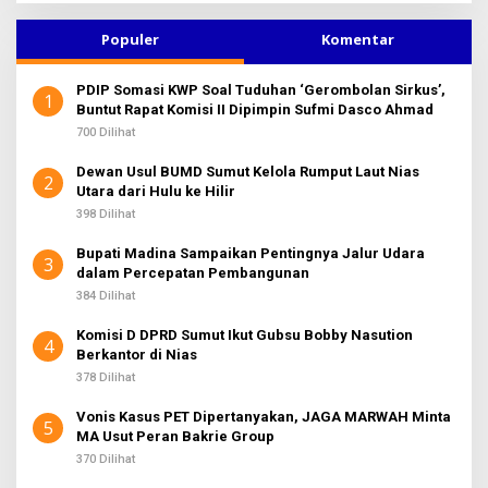
K
i
S
u
I
Populer
Komentar
2
n
t
PDIP Somasi KWP Soal Tuduhan ‘Gerombolan Sirkus’,
u
1
Buntut Rapat Komisi II Dipimpin Sufmi Dasco Ahmad
k
:
700 Dilihat
Dewan Usul BUMD Sumut Kelola Rumput Laut Nias
2
Utara dari Hulu ke Hilir
398 Dilihat
Bupati Madina Sampaikan Pentingnya Jalur Udara
3
dalam Percepatan Pembangunan
384 Dilihat
Komisi D DPRD Sumut Ikut Gubsu Bobby Nasution
4
Berkantor di Nias
378 Dilihat
Vonis Kasus PET Dipertanyakan, JAGA MARWAH Minta
5
MA Usut Peran Bakrie Group
370 Dilihat