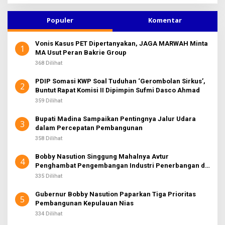
r
A
i
K
u
Populer
Komentar
S
n
I
2
t
Vonis Kasus PET Dipertanyakan, JAGA MARWAH Minta
u
1
MA Usut Peran Bakrie Group
k
:
368 Dilihat
PDIP Somasi KWP Soal Tuduhan ‘Gerombolan Sirkus’,
2
Buntut Rapat Komisi II Dipimpin Sufmi Dasco Ahmad
359 Dilihat
Bupati Madina Sampaikan Pentingnya Jalur Udara
3
dalam Percepatan Pembangunan
358 Dilihat
Bobby Nasution Singgung Mahalnya Avtur
4
Penghambat Pengembangan Industri Penerbangan di
Sumut
335 Dilihat
Gubernur Bobby Nasution Paparkan Tiga Prioritas
5
Pembangunan Kepulauan Nias
334 Dilihat