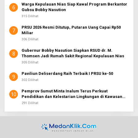
Warga Kepulauan Nias Siap Kawal Program Berkantor
6
Gubsu Bobby Nasution
315 Dilihat
PRSU 2026 Resmi Ditutup, Putaran Uang Capai Rp50
7
Miliar
306 Dilihat
Gubernur Bobby Nasution Siapkan RSUD dr. M.
8
Thomsen Jadi Rumah Sakit Regional Kepulauan Nias
305 Dilihat
Paviliun Deliserdang Raih Terbaik I PRSU ke-50
9
302 Dilihat
Pemprov Sumut Minta Inalum Terus Perkuat
10
Pendidikan dan Kelestarian Lingkungan di Kawasan
Danau Toba
291 Dilihat