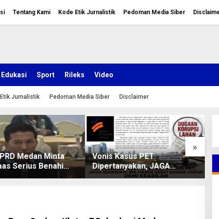
si
Tentang Kami
Kode Etik Jurnalistik
Pedoman Media Siber
Disclaim
Edukasi
Sport
Rileks
Video
Etik Jurnalistik
Pedoman Media Siber
Disclaimer
»
DPRD Medan Minta
Vonis Kasus PET
R
aas Serius Benahi
Dipertanyakan, JAGA
K
 Parkir dan Lampu
MARWAH Minta MA Usut
K
yang Padam
Peran Bakrie Group
k