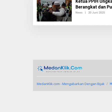
Ketua PPIH Ungka
Berangkat dan Pu
News
|
20 Juni 2025
O
L
E
H
R
E
D
A
K
S
I
2
MedanKlik.com - Mengabarkan Dengan Bijak
H