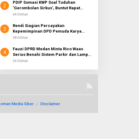
PDIP Somasi KWP Soal Tuduhan
2
‘Gerombolan Sirkus’, Buntut Rapat
Komisi II Dipimpin Sufmi Dasco Ahmad
64 Dilihat
Rendi Siagian Percayakan
3
Kepemimpinan DPD Pemuda Karya
Nasional Kota Medan kepada Josef
38 Dilihat
Sembiring
Fauzi DPRD Medan Minta Rico Waas
4
Serius Benahi Sistem Parkir dan Lampu
Jalan yang Padam
34 Dilihat
oman Media Siber
Disclaimer