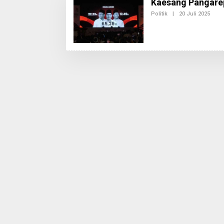
Kaesang Pangarep
Politik
|
20 Juli 2025
O
L
E
H
R
E
D
A
K
S
I
2