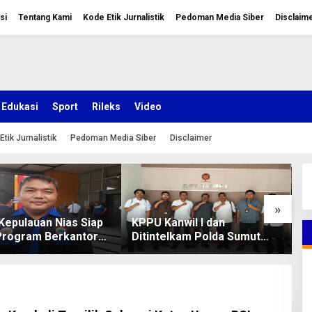
si
Tentang Kami
Kode Etik Jurnalistik
Pedoman Media Siber
Disclaim
Edukasi
Sport
Rileks
Video
Etik Jurnalistik
Pedoman Media Siber
Disclaimer
»
Kepulauan Nias Siap
KPPU Kanwil I dan
P
Program Berkantor
Ditintelkam Polda Sumut
T
Bobby Nasution
Awasi Distribusi dan Harga
S
Semen
I
A