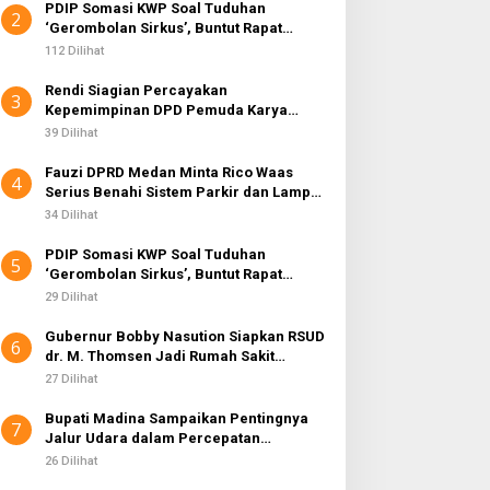
PDIP Somasi KWP Soal Tuduhan
2
‘Gerombolan Sirkus’, Buntut Rapat
Komisi II Dipimpin Sufmi Dasco Ahmad
112 Dilihat
Rendi Siagian Percayakan
3
Kepemimpinan DPD Pemuda Karya
Nasional Kota Medan kepada Josef
39 Dilihat
Sembiring
Fauzi DPRD Medan Minta Rico Waas
4
Serius Benahi Sistem Parkir dan Lampu
Jalan yang Padam
34 Dilihat
PDIP Somasi KWP Soal Tuduhan
5
‘Gerombolan Sirkus’, Buntut Rapat
Komisi II Dipimpin Sufmi Dasco Ahmad
29 Dilihat
Gubernur Bobby Nasution Siapkan RSUD
6
dr. M. Thomsen Jadi Rumah Sakit
Regional Kepulauan Nias
27 Dilihat
Bupati Madina Sampaikan Pentingnya
7
Jalur Udara dalam Percepatan
Pembangunan
26 Dilihat