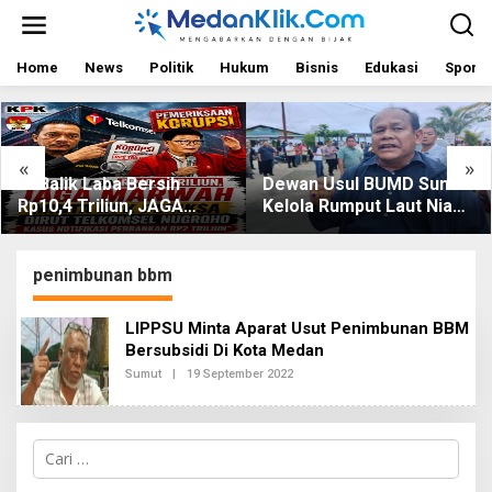
L
e
w
a
Home
News
Politik
Hukum
Bisnis
Edukasi
Sport
t
i
k
e
«
»
k
Di Balik Laba Bersih
Dewan Usul BUMD Sumut
o
Rp10,4 Triliun, JAGA
Kelola Rumput Laut Nias
n
t
MARWAH Desak KPK
Utara dari Hulu ke Hilir
e
Periksa Dirut Telkomsel
n
Nugroho Terkait Dugaan
penimbunan bbm
Kasus Notifikasi
Perbankan
LIPPSU Minta Aparat Usut Penimbunan BBM
Bersubsidi Di Kota Medan
Sumut
|
19 September 2022
O
L
E
H
R
C
E
a
D
A
r