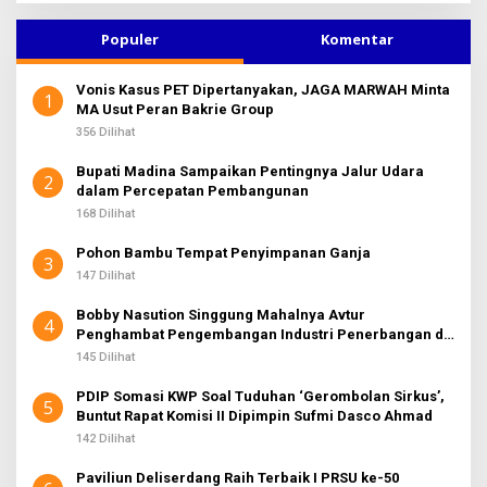
K
i
S
u
I
Populer
Komentar
2
n
t
Vonis Kasus PET Dipertanyakan, JAGA MARWAH Minta
u
1
MA Usut Peran Bakrie Group
k
:
356 Dilihat
Bupati Madina Sampaikan Pentingnya Jalur Udara
2
dalam Percepatan Pembangunan
168 Dilihat
Pohon Bambu Tempat Penyimpanan Ganja
3
147 Dilihat
Bobby Nasution Singgung Mahalnya Avtur
4
Penghambat Pengembangan Industri Penerbangan di
Sumut
145 Dilihat
PDIP Somasi KWP Soal Tuduhan ‘Gerombolan Sirkus’,
5
Buntut Rapat Komisi II Dipimpin Sufmi Dasco Ahmad
142 Dilihat
Paviliun Deliserdang Raih Terbaik I PRSU ke-50