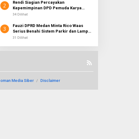
Rendi Siagian Percayakan
2
Kepemimpinan DPD Pemuda Karya
Nasional Kota Medan kepada Josef
34 Dilihat
Sembiring
Fauzi DPRD Medan Minta Rico Waas
3
Serius Benahi Sistem Parkir dan Lampu
Jalan yang Padam
31 Dilihat
oman Media Siber
Disclaimer