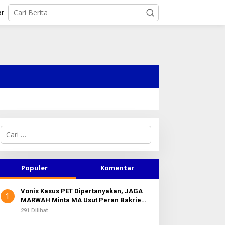
er
C
a
r
i
TPN IV Regional I Salurkan
Siapa Yang Gembosi
u
Populer
Komentar
antuan TJSL Rp 706 Juta
Hubungan NasDem-Bobby?
n
ntuk Pembangunan Sosial
t
erkelanjutan
Vonis Kasus PET Dipertanyakan, JAGA
u
1
MARWAH Minta MA Usut Peran Bakrie
k
Group
:
291 Dilihat