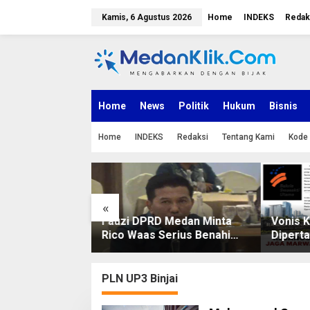
L
e
Kamis, 6 Agustus 2026
Home
INDEKS
Redak
w
a
t
i
k
e
k
Home
News
Politik
Hukum
Bisnis
o
n
Home
INDEKS
Redaksi
Tentang Kami
Kode 
t
e
n
«
Gembosi
Fauzi DPRD Medan Minta
Vonis 
asDem-Bobby?
Rico Waas Serius Benahi
Dipert
Sistem Parkir dan Lampu
MARWAH
Jalan yang Padam
Peran 
PLN UP3 Binjai