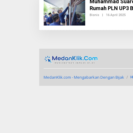
Muhammad Suardi 
Rumah PLN UP3 Bi
Bisnis
|
16 April 2025
O
L
E
H
R
E
D
A
K
S
I
2
MedanKlik.com - Mengabarkan Dengan Bijak
H