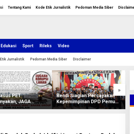
si
Tentang Kami
Kode Etik Jurnalistik
Pedoman Media Siber
Disclaim
Edukasi
Sport
Rileks
Video
Etik Jurnalistik
Pedoman Media Siber
Disclaimer
»
Kasus PET
Rendi Siagian Percayakan
P
anyakan, JAGA
Kepemimpinan DPD Pemuda
B
 Minta MA Usut
Karya Nasional Kota Medan
u
Bakrie Group
kepada Josef Sembiring
B