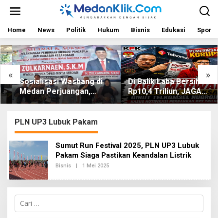
L
e
w
a
Home
News
Politik
Hukum
Bisnis
Edukasi
Sport
t
i
k
e
«
»
k
Sosialisasi Wasbang di
Di Balik Laba Bersih
o
Medan Perjuangan,
Rp10,4 Triliun, JAGA
n
t
Zulkarnaen Janji
MARWAH Desak KPK
e
Perjuangkan Ruang
Periksa Dirut Telkomsel
n
Bermain Anak
Nugroho Terkait Dugaan
PLN UP3 Lubuk Pakam
Kasus Notifikasi
Perbankan
Sumut Run Festival 2025, PLN UP3 Lubuk
Pakam Siaga Pastikan Keandalan Listrik
Bisnis
|
1 Mei 2025
O
L
E
H
R
C
E
a
D
A
r