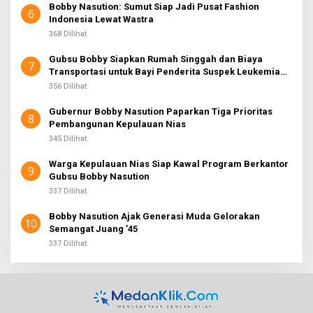
Bobby Nasution: Sumut Siap Jadi Pusat Fashion
6
Indonesia Lewat Wastra
368 Dilihat
Gubsu Bobby Siapkan Rumah Singgah dan Biaya
7
Transportasi untuk Bayi Penderita Suspek Leukemia
Asal Nias Barat
356 Dilihat
Gubernur Bobby Nasution Paparkan Tiga Prioritas
8
Pembangunan Kepulauan Nias
345 Dilihat
Warga Kepulauan Nias Siap Kawal Program Berkantor
9
Gubsu Bobby Nasution
337 Dilihat
Bobby Nasution Ajak Generasi Muda Gelorakan
10
Semangat Juang ’45
337 Dilihat