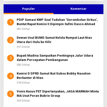
K
i
S
u
I
Populer
Komentar
2
n
t
PDIP Somasi KWP Soal Tuduhan ‘Gerombolan Sirkus’,
u
1
Buntut Rapat Komisi II Dipimpin Sufmi Dasco Ahmad
k
:
681 Dilihat
Dewan Usul BUMD Sumut Kelola Rumput Laut Nias
2
Utara dari Hulu ke Hilir
397 Dilihat
Bupati Madina Sampaikan Pentingnya Jalur Udara
3
dalam Percepatan Pembangunan
383 Dilihat
Komisi D DPRD Sumut Ikut Gubsu Bobby Nasution
4
Berkantor di Nias
378 Dilihat
Vonis Kasus PET Dipertanyakan, JAGA MARWAH Minta
5
MA Usut Peran Bakrie Group
369 Dilihat