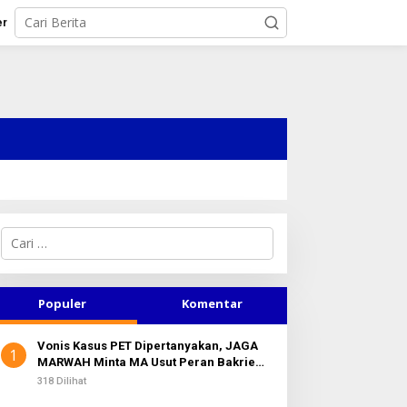
er
C
a
r
i
u
Populer
Komentar
n
t
Vonis Kasus PET Dipertanyakan, JAGA
u
1
MARWAH Minta MA Usut Peran Bakrie
k
Group
:
318 Dilihat