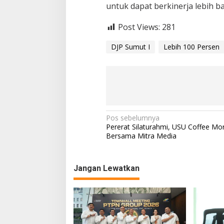
untuk dapat berkinerja lebih bai
Post Views:
281
DJP Sumut I
Lebih 100 Persen
N
Pos sebelumnya
Pererat Silaturahmi, USU Coffee Mo
a
Bersama Mitra Media
v
i
Jangan Lewatkan
g
a
s
i