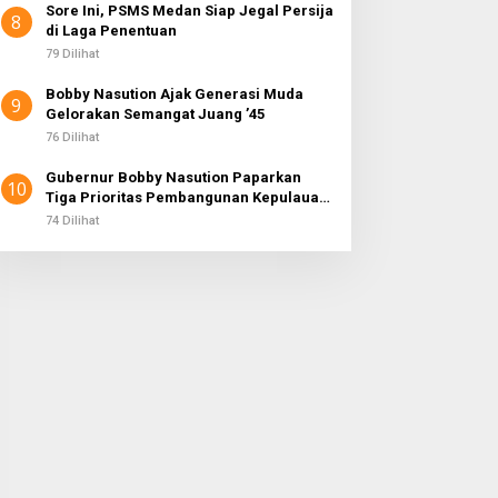
Sore Ini, PSMS Medan Siap Jegal Persija
8
di Laga Penentuan
79 Dilihat
Bobby Nasution Ajak Generasi Muda
9
Gelorakan Semangat Juang ’45
76 Dilihat
Gubernur Bobby Nasution Paparkan
10
Tiga Prioritas Pembangunan Kepulauan
Nias
74 Dilihat