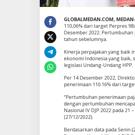
L
e
b
GLOBALMEDAN.COM, MEDAN
i
h
110,06% dari target Perpres 98
1
Desember 2022. Pertumbuhan 
0
tahun sebelumnya.
0
P
Kinerja perpajakan yang baik 
e
r
ekonomi Indonesia yang baik, 
s
legislasi Undang-Undang HPP.
e
n
Per 14 Desember 2022, Direkto
penerimaan 110.16% dari target 
“Pertumbuhan penerimaan pajak
dengan pertumbuhan mencapai 
Nasional IV DJP 2022 pada 21 –
(27/12/2022).
Berdasarkan data pada Senin (2