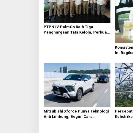
p
o
s
PTPN IV PalmCo Raih Tiga
Penghargaan Tata Kelola, Perkuat
Kinerja Operasional dan Efisiensi
Konsiste
Ini Bagik
Percepat
Mitsubishi Xforce Punya Teknologi
Kelistrik
Anti Limbung, Begini Cara
Empat To
Kerjanya
Personel 