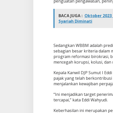
penguatan pengawasan, peningk
BACA JUGA :
Oktober 2023 
Syariah Diminati
Sedangkan WBBM adalah predik
sebagian besar kriteria dala
program reformasi birokrasi, 
mencegah korupsi, kolusi, dan
Kepala Kanwil DJP Sumut I Edd
pajak yang telah berkontribus
menjalankan kewajiban perpaja
“Ini menjadikan target peneri
tercapai,” kata Eddi Wahyudi.
Keberhasilan ini merupakan pe