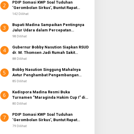
PDIP Somasi KWP Soal Tuduhan
2
‘Gerombolan Sirkus’, Buntut Rapat
Komisi II Dipimpin Sufmi Dasco Ahmad
142 Dilihat
Bupati Madina Sampaikan Pentingnya
3
Jalur Udara dalam Percepatan
Pembangunan
98 Dilihat
Gubernur Bobby Nasution Siapkan RSUD
4
dr. M. Thomsen Jadi Rumah Sakit
Regional Kepulauan Nias
88 Dilihat
Bobby Nasution Singgung Mahalnya
5
Avtur Penghambat Pengembangan
Industri Penerbangan di Sumut
85 Dilihat
Kadispora Madina Resmi Buka
6
Turnamen “Maraginda Hakim Cup I” di
Kotanopan
80 Dilihat
PDIP Somasi KWP Soal Tuduhan
7
‘Gerombolan Sirkus’, Buntut Rapat
Komisi II Dipimpin Sufmi Dasco Ahmad
79 Dilihat