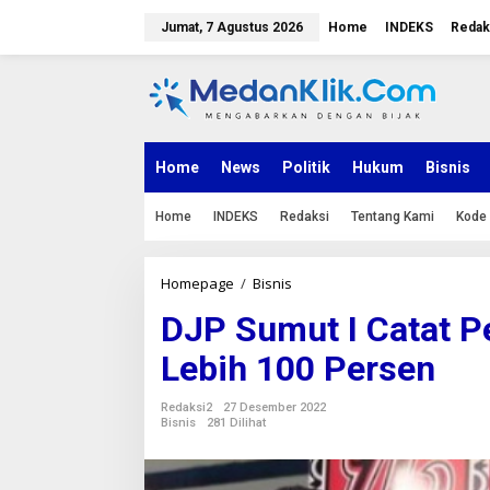
L
e
Jumat, 7 Agustus 2026
Home
INDEKS
Redak
w
a
t
i
k
e
k
Home
News
Politik
Hukum
Bisnis
o
n
Home
INDEKS
Redaksi
Tentang Kami
Kode 
t
e
n
Homepage
/
Bisnis
D
J
DJP Sumut I Catat 
P
S
Lebih 100 Persen
u
m
u
Redaksi2
27 Desember 2022
t
Bisnis
281 Dilihat
I
C
a