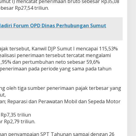
Sumut I) mencatat penerimaan bruto sebesar Rp35,08
besar Rp27,54 triliun.
 Hadiri Forum OPD Dinas Perhubungan Sumut
pajak tersebut, Kanwil DJP Sumut I mencapai 115,53%
ealisasi penerimaan tersebut tercatat mengalami
,95% dan pertumbuhan neto sebesar 59,6%
i penerimaan pada periode yang sama pada tahun
ng oleh tiga sumber penerimaan pajak terbesar yang
ut,
an; Reparasi dan Perawatan Mobil dan Sepeda Motor
Rp7,35 triliun
 Rp2,79 triliun.
atuhan penyampaian SPT Tahunan sampai dengan 26