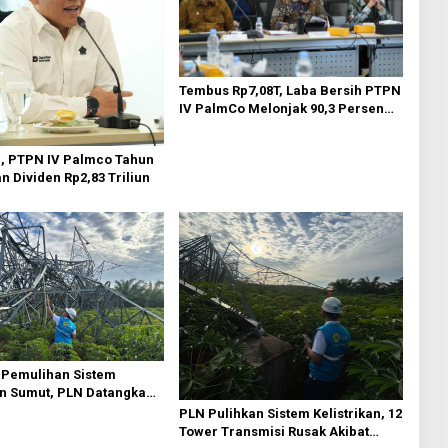
Tembus Rp7,08T, Laba Bersih PTPN
IV PalmCo Melonjak 90,3 Persen
pada 2025, Ditopang Produksi dan
Efisiensi
n, PTPN IV Palmco Tahun
an Dividen Rp2,83 Triliun
 Pemulihan Sistem
an Sumut, PLN Datangkan
wer Emergency dan
PLN Pulihkan Sistem Kelistrikan, 12
Lintas Wilayah
Tower Transmisi Rusak Akibat