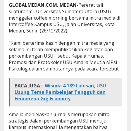
U
GLOBALMEDAN.COM, MEDAN-
Pererat tali
S
silaturahmi, Universitas Sumatera Utara (USU)
U
menggelar coffee morning bersama mitra media di
C
Intercoffee Kampus USU, Jalan Universitas, Kota
o
f
Medan, Senin (26/12/2022).
f
e
“Kami berterima kasih dengan mitra media yang
e
selama ini telah mempublikasikan kegiatan dan
M
perkembangan USU,” sebut Kepala Humas,
o
r
Promosi dan Protokoler USU Amalia Meutia MPsi
n
Psikolog dalam sambutannya pada acara tersebut.
i
n
g
BACA JUGA :
Wisuda 4.189 Lulusan, USU
B
Usung Tema Pembelajar Tangguh dan
e
Fenomena Gig Economy
r
s
a
Amelia menjelaskan jurnalis merupakan mitra
m
a
strategis dalam perkembangan USU menuju
M
kampus internasional. Ia mengatakan bahwa
i