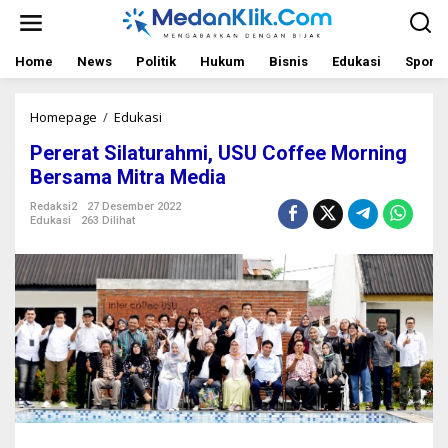
L
e
w
a
Home
News
Politik
Hukum
Bisnis
Edukasi
Sport
t
i
k
Homepage
/
Edukasi
P
e
e
Pererat Silaturahmi, USU Coffee Morning
k
r
o
e
Bersama Mitra Media
n
r
t
a
Redaksi2
27 Desember 2022
Edukasi
263 Dilihat
e
t
n
S
i
l
a
t
u
r
a
h
m
i
,