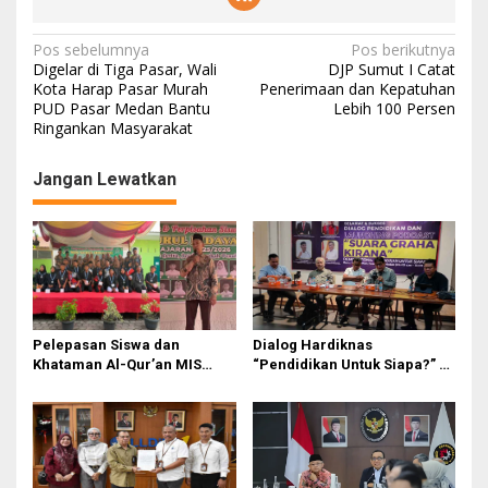
N
Pos sebelumnya
Pos berikutnya
Digelar di Tiga Pasar, Wali
DJP Sumut I Catat
a
Kota Harap Pasar Murah
Penerimaan dan Kepatuhan
PUD Pasar Medan Bantu
Lebih 100 Persen
v
Ringankan Masyarakat
i
g
Jangan Lewatkan
a
s
i
p
o
Pelepasan Siswa dan
Dialog Hardiknas
s
Khataman Al-Qur’an MIS
“Pendidikan Untuk Siapa?” di
Nurul Hidayah Mandala
Medan Lahirkan Petisi untuk
Berlangsung Khidmat
Pemerintah