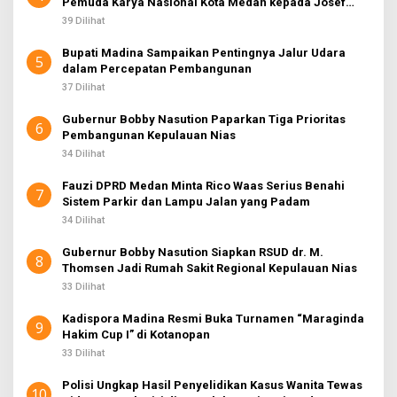
Pemuda Karya Nasional Kota Medan kepada Josef
Sembiring
39 Dilihat
Bupati Madina Sampaikan Pentingnya Jalur Udara
5
dalam Percepatan Pembangunan
37 Dilihat
Gubernur Bobby Nasution Paparkan Tiga Prioritas
6
Pembangunan Kepulauan Nias
34 Dilihat
Fauzi DPRD Medan Minta Rico Waas Serius Benahi
7
Sistem Parkir dan Lampu Jalan yang Padam
34 Dilihat
Gubernur Bobby Nasution Siapkan RSUD dr. M.
8
Thomsen Jadi Rumah Sakit Regional Kepulauan Nias
33 Dilihat
Kadispora Madina Resmi Buka Turnamen “Maraginda
9
Hakim Cup I” di Kotanopan
33 Dilihat
Polisi Ungkap Hasil Penyelidikan Kasus Wanita Tewas
10