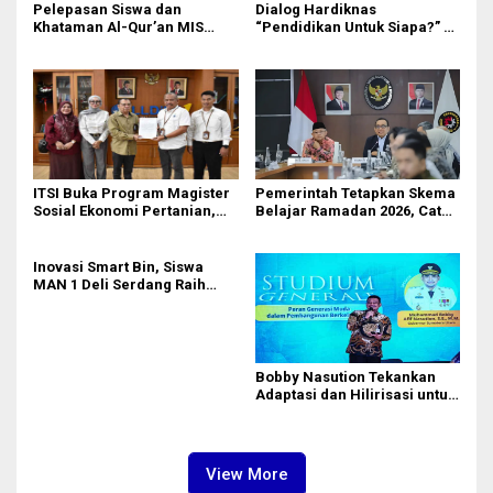
Pelepasan Siswa dan
Dialog Hardiknas
Khataman Al-Qur’an MIS
“Pendidikan Untuk Siapa?” di
Nurul Hidayah Mandala
Medan Lahirkan Petisi untuk
Berlangsung Khidmat
Pemerintah
ITSI Buka Program Magister
Pemerintah Tetapkan Skema
Sosial Ekonomi Pertanian,
Belajar Ramadan 2026, Catat
Siapkan SDM Andal untuk
Jadwalnya!
Masa Depan Agribisnis
Indonesia
Inovasi Smart Bin, Siswa
MAN 1 Deli Serdang Raih
Duta Siswa Indonesia
Pendidikan 2026
Bobby Nasution Tekankan
Adaptasi dan Hilirisasi untuk
Generasi Muda
View More