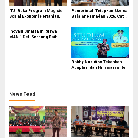
ITSI Buka Program Magister
Pemerintah Tetapkan Skema
Sosial Ekonomi Pertanian,
Belajar Ramadan 2026, Catat
Siapkan SDM Andal untuk
Jadwalnya!
Masa Depan Agribisnis
Inovasi Smart Bin, Siswa
Indonesia
MAN 1 Deli Serdang Raih
Duta Siswa Indonesia
Pendidikan 2026
Bobby Nasution Tekankan
Adaptasi dan Hilirisasi untuk
Generasi Muda
News Feed