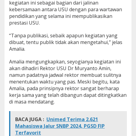
kegiatan ini sebagai bagian dari jalinan
t
kebersamaan antara USU dengan para wartawan
r
a
pendidikan yang selama ini mempublikasikan
M
prestasi USU.
e
d
“Tanpa publikasi, sebaik apapun kegiatan yang
i
dibuat, tentu publik tidak akan mengetahui,” jelas
a
Amalia.
Amalia mengungkapkan, seyogianya kegiatan ini
akan dihadiri Rektor USU Dr Muryanto Amin,
namun padatnya jadwal rektor membuat sulitnya
menentukan waktu yang pas. Meski begitu, kata
Amalia, pada prinsipnya rektor sangat berharap
kerja sama yang telah dibangun dapat ditingkatkan
di masa mendatang.
BACA JUGA :
Unimed Terima 2.621
Mahasiswa Jalur SNBP 2024, PGSD FIP
Terfavorit