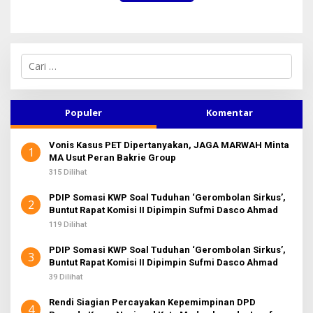
C
a
r
i
u
Populer
Komentar
n
t
Vonis Kasus PET Dipertanyakan, JAGA MARWAH Minta
u
1
MA Usut Peran Bakrie Group
k
:
315 Dilihat
PDIP Somasi KWP Soal Tuduhan ‘Gerombolan Sirkus’,
2
Buntut Rapat Komisi II Dipimpin Sufmi Dasco Ahmad
119 Dilihat
PDIP Somasi KWP Soal Tuduhan ‘Gerombolan Sirkus’,
3
Buntut Rapat Komisi II Dipimpin Sufmi Dasco Ahmad
39 Dilihat
Rendi Siagian Percayakan Kepemimpinan DPD
4