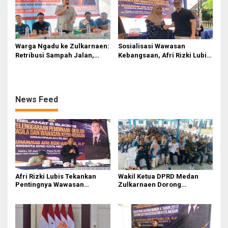
Warga Ngadu ke Zulkarnaen:
Sosialisasi Wawasan
Retribusi Sampah Jalan,
Kebangsaan, Afri Rizki Lubis
Pengangkutan Tidak
Tegaskan Pentingnya
Maksimal
Pengamalan Pancasila
News Feed
Afri Rizki Lubis Tekankan
Wakil Ketua DPRD Medan
Pentingnya Wawasan
Zulkarnaen Dorong
Kebangsaan dan Penguatan
Perlindungan Guru dan
Nilai Pancasila di Tengah Era
Penguatan Nilai Pancasila di
Digital
Era Digital