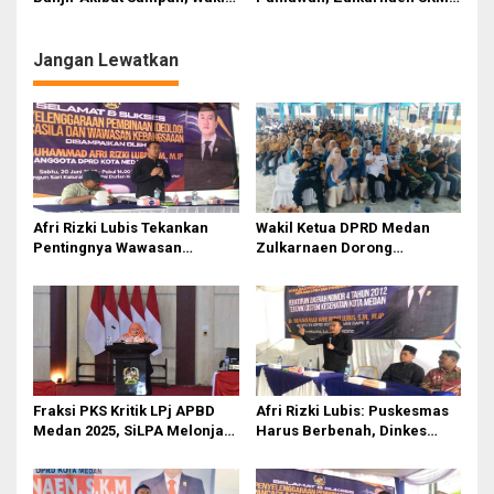
Ketua DPRD Zulkarnaen
Ingatkan Kepling Serius
Dorong Pemko Sediakan TPS
Lakukan Pendataan Warga
dan Bak Sampah
Penerima Bansos
Jangan Lewatkan
Afri Rizki Lubis Tekankan
Wakil Ketua DPRD Medan
Pentingnya Wawasan
Zulkarnaen Dorong
Kebangsaan dan Penguatan
Perlindungan Guru dan
Nilai Pancasila di Tengah Era
Penguatan Nilai Pancasila di
Digital
Era Digital
Fraksi PKS Kritik LPj APBD
Afri Rizki Lubis: Puskesmas
Medan 2025, SiLPA Melonjak
Harus Berbenah, Dinkes
hingga Rp592 Miliar
Medan Jangan Abai Keluhan
Warga