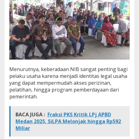
U
M
K
M
L
e
w
a
t
P
e
n
Menurutnya, keberadaan NIB sangat penting bagi
g
pelaku usaha karena menjadi identitas legal usaha
u
r
yang dapat mempermudah akses perizinan,
u
pelatihan, hingga program pemberdayaan dari
s
pemerintah.
a
n
N
BACA JUGA :
Fraksi PKS Kritik LPj APBD
I
Medan 2025, SiLPA Melonjak hingga Rp592
B
Miliar