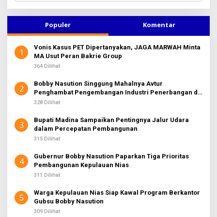
r
i
u
Populer
Komentar
n
t
Vonis Kasus PET Dipertanyakan, JAGA MARWAH Minta
u
1
MA Usut Peran Bakrie Group
k
:
364 Dilihat
Bobby Nasution Singgung Mahalnya Avtur
2
Penghambat Pengembangan Industri Penerbangan di
Sumut
328 Dilihat
Bupati Madina Sampaikan Pentingnya Jalur Udara
3
dalam Percepatan Pembangunan
315 Dilihat
Gubernur Bobby Nasution Paparkan Tiga Prioritas
4
Pembangunan Kepulauan Nias
311 Dilihat
Warga Kepulauan Nias Siap Kawal Program Berkantor
5
Gubsu Bobby Nasution
309 Dilihat