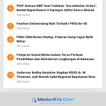
PDIP Somasi KWP Soal Tuduhan ‘Gerombolan Sirkus’,
6
Buntut Rapat Komisi II Dipimpin Sufmi Dasco Ahmad
308 Dilihat
Paviliun Deliserdang Raih Terbaik I PRSU ke-50
7
294 Dilihat
PRSU 2026 Resmi Ditutup, Putaran Uang Capai Rp50
8
Miliar
291 Dilihat
Pemprov Sumut Minta Inalum Terus Perkuat
9
Pendidikan dan Kelestarian Lingkungan di Kawasan
Danau Toba
283 Dilihat
Gubernur Bobby Nasution Siapkan RSUD dr. M.
10
Thomsen Jadi Rumah Sakit Regional Kepulauan Nias
280 Dilihat