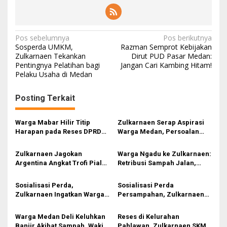
N
Pos sebelumnya
Pos berikutnya
Sosperda UMKM,
Razman Semprot Kebijakan
a
Zulkarnaen Tekankan
Dirut PUD Pasar Medan:
Pentingnya Pelatihan bagi
Jangan Cari Kambing Hitam!
v
Pelaku Usaha di Medan
i
g
Posting Terkait
a
s
Warga Mabar Hilir Titip
Zulkarnaen Serap Aspirasi
Harapan pada Reses DPRD
Warga Medan, Persoalan
i
Medan, Dari Banjir yang Tak
Sampah hingga Bansos Jadi
Kunjung Surut hingga
Perhatian
p
Zulkarnaen Jagokan
Warga Ngadu ke Zulkarnaen:
Layanan IKD
Argentina Angkat Trofi Piala
Retribusi Sampah Jalan,
o
Dunia 2026
Pengangkutan Tidak
s
Maksimal
Sosialisasi Perda,
Sosialisasi Perda
Zulkarnaen Ingatkan Warga
Persampahan, Zulkarnaen
Jangan Bakar Sampah :
Minta DLH dan Kecamatan
Tunggu Armada Pengangkut
Benahi Fasilitas
Warga Medan Deli Keluhkan
Reses di Kelurahan
Banjir Akibat Sampah, Wakil
Pahlawan, Zulkarnaen SKM