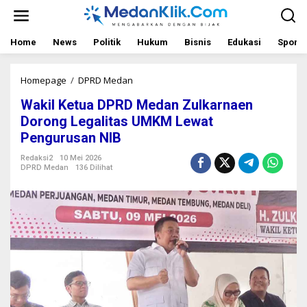
L
e
w
a
Home
News
Politik
Hukum
Bisnis
Edukasi
Sport
t
i
k
Homepage
/
DPRD Medan
W
e
a
Wakil Ketua DPRD Medan Zulkarnaen
k
k
o
i
Dorong Legalitas UMKM Lewat
n
l
Pengurusan NIB
t
K
e
e
Redaksi2
10 Mei 2026
n
t
DPRD Medan
136 Dilihat
u
a
D
P
R
D
M
e
d
a
n