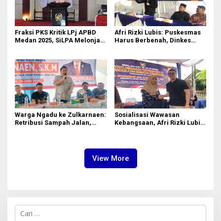
Fraksi PKS Kritik LPj APBD
Afri Rizki Lubis: Puskesmas
Medan 2025, SiLPA Melonjak
Harus Berbenah, Dinkes
hingga Rp592 Miliar
Medan Jangan Abai Keluhan
Warga
Warga Ngadu ke Zulkarnaen:
Sosialisasi Wawasan
Retribusi Sampah Jalan,
Kebangsaan, Afri Rizki Lubis
Pengangkutan Tidak
Tegaskan Pentingnya
Maksimal
Pengamalan Pancasila
View More
C
a