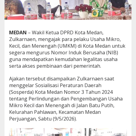
Z
u
l
k
a
r
MEDAN
– Wakil Ketua DPRD Kota Medan,
n
Zulkarnaen, mengajak para pelaku Usaha Mikro,
a
Kecil, dan Menengah (UMKM) di Kota Medan untuk
e
segera mengurus Nomor Induk Berusaha (NIB)
n
D
guna mendapatkan kemudahan legalitas usaha
o
serta akses pembinaan dari pemerintah.
r
o
Ajakan tersebut disampaikan Zulkarnaen saat
n
menggelar Sosialisasi Peraturan Daerah
g
L
(Sosperda) Kota Medan Nomor 3 Tahun 2024
e
tentang Perlindungan dan Pengembangan Usaha
g
Mikro Kecil dan Menengah di Jalan Batu Putih,
a
Kelurahan Pahlawan, Kecamatan Medan
l
i
Perjuangan, Sabtu (9/5/2026).
t
a
s