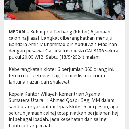
g
i
K
e
b
e
MEDAN
– Kelompok Terbang (Kloter) 6 jamaah
r
calon haji asal Langkat diberangkatkan menuju
a
Bandara Amir Muhammad bin Abdul Aziz Madinah
n
g
dengan pesawat Garuda Indonesia GAI 3106 sekira
k
pukul 20.00 WIB, Sabtu (18/5/2024) malam.
a
t
Keberangkatan kloter 6 berjumlah 360 orang ini,
a
terdiri dari petugas haji, tim medis ini diiringi
n
J
lantunan azan dan shalawat.
a
m
Kepala Kantor Wilayah Kementrian Agama
a
Sumatera Utara H. Ahmad Qosbi, SAg, MM dalam
a
sambutannya saat melepas Kloter 6 berpesan, agar
h
C
seluruh jamaah calhaj tetap niatkan perjalanan haji
a
ini sebagai ibadah, jaga kesehatan dan saling
l
bantu antar jamaah.
h