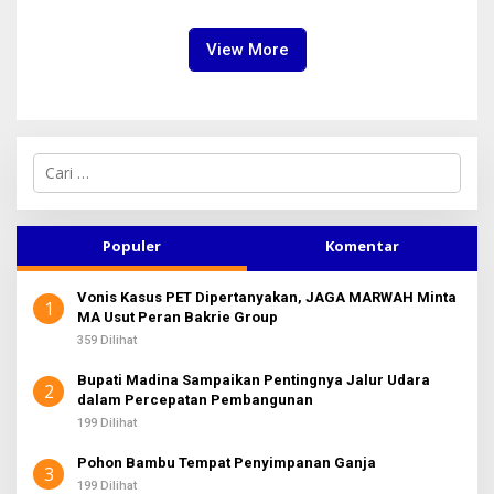
Finishing Ulang
Jabatan Level BOD-3 Jadi
Sorotan
View More
C
a
r
i
u
Populer
Komentar
n
t
Vonis Kasus PET Dipertanyakan, JAGA MARWAH Minta
u
1
MA Usut Peran Bakrie Group
k
:
359 Dilihat
Bupati Madina Sampaikan Pentingnya Jalur Udara
2
dalam Percepatan Pembangunan
199 Dilihat
Pohon Bambu Tempat Penyimpanan Ganja
3
199 Dilihat