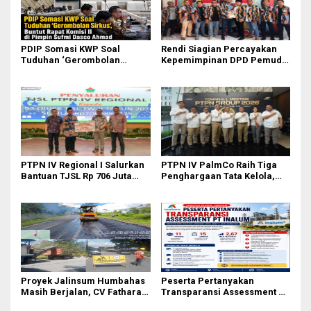
PDIP Somasi KWP Soal
Rendi Siagian Percayakan
Tuduhan ‘Gerombolan
Kepemimpinan DPD Pemuda
Sirkus’, Buntut Rapat Komisi
Karya Nasional Kota Medan
II Dipimpin Sufmi Dasco
kepada Josef Sembiring
Ahmad
PTPN IV Regional I Salurkan
PTPN IV PalmCo Raih Tiga
Bantuan TJSL Rp 706 Juta
Penghargaan Tata Kelola,
untuk Pembangunan Sosial
Perkuat Kinerja Operasional
Berkelanjutan
dan Efisiensi
Proyek Jalinsum Humbahas
Peserta Pertanyakan
Masih Berjalan, CV Fathara
Transparansi Assessment PT
Jasa Teknik Janjikan
Inalum, Mekanisme Seleksi