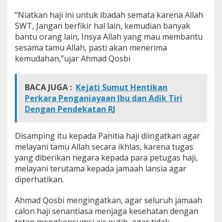
a
“Niatkan haji ini untuk ibadah semata karena Allah
j
K
SWT, Jangan berfikir hal lain, kemudian banyak
l
bantu orang lain, Insya Allah yang mau membantu
o
sesama tamu Allah, pasti akan menerima
t
kemudahan,”ujar Ahmad Qosbi
e
r
6
BACA JUGA :
Kejati Sumut Hentikan
Perkara Penganiayaan Ibu dan Adik Tiri
Dengan Pendekatan RJ
Disamping itu kepada Panitia haji diingatkan agar
melayani tamu Allah secara ikhlas, karena tugas
yang diberikan negara kepada para petugas haji,
melayani terutama kepada jamaah lansia agar
diperhatikan.
Ahmad Qosbi mengingatkan, agar seluruh jamaah
calon haji senantiasa menjaga kesehatan dengan