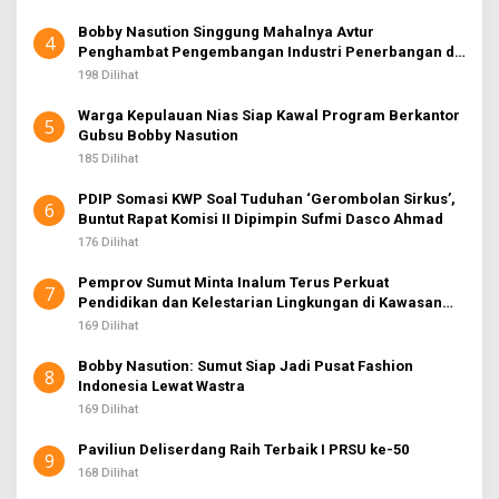
Bobby Nasution Singgung Mahalnya Avtur
4
Penghambat Pengembangan Industri Penerbangan di
Sumut
198 Dilihat
Warga Kepulauan Nias Siap Kawal Program Berkantor
5
Gubsu Bobby Nasution
185 Dilihat
PDIP Somasi KWP Soal Tuduhan ‘Gerombolan Sirkus’,
6
Buntut Rapat Komisi II Dipimpin Sufmi Dasco Ahmad
176 Dilihat
Pemprov Sumut Minta Inalum Terus Perkuat
7
Pendidikan dan Kelestarian Lingkungan di Kawasan
Danau Toba
169 Dilihat
Bobby Nasution: Sumut Siap Jadi Pusat Fashion
8
Indonesia Lewat Wastra
169 Dilihat
Paviliun Deliserdang Raih Terbaik I PRSU ke-50
9
168 Dilihat