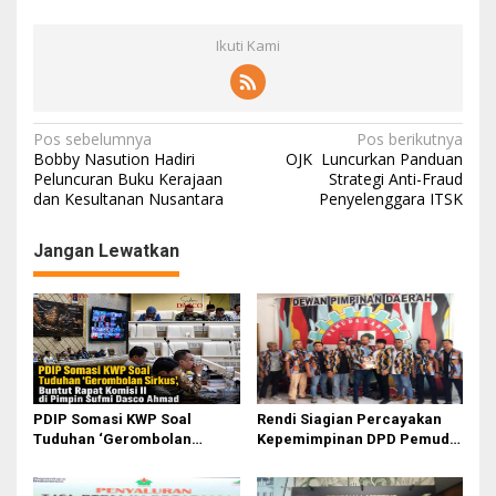
Ikuti Kami
N
Pos sebelumnya
Pos berikutnya
Bobby Nasution Hadiri
OJK Luncurkan Panduan
a
Peluncuran Buku Kerajaan
Strategi Anti-Fraud
dan Kesultanan Nusantara
Penyelenggara ITSK
v
i
Jangan Lewatkan
g
a
s
i
p
o
PDIP Somasi KWP Soal
Rendi Siagian Percayakan
Tuduhan ‘Gerombolan
Kepemimpinan DPD Pemuda
s
Sirkus’, Buntut Rapat Komisi
Karya Nasional Kota Medan
II Dipimpin Sufmi Dasco
kepada Josef Sembiring