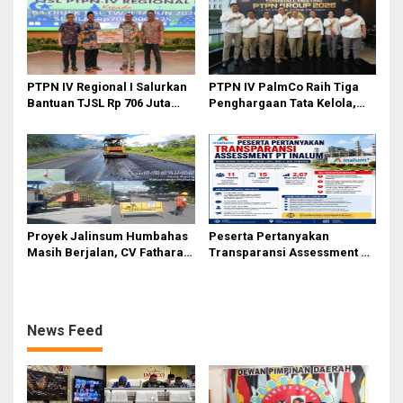
Ahmad
PTPN IV Regional I Salurkan
PTPN IV PalmCo Raih Tiga
Bantuan TJSL Rp 706 Juta
Penghargaan Tata Kelola,
untuk Pembangunan Sosial
Perkuat Kinerja Operasional
Berkelanjutan
dan Efisiensi
Proyek Jalinsum Humbahas
Peserta Pertanyakan
Masih Berjalan, CV Fathara
Transparansi Assessment PT
Jasa Teknik Janjikan
Inalum, Mekanisme Seleksi
Finishing Ulang
Jabatan Level BOD-3 Jadi
Sorotan
News Feed