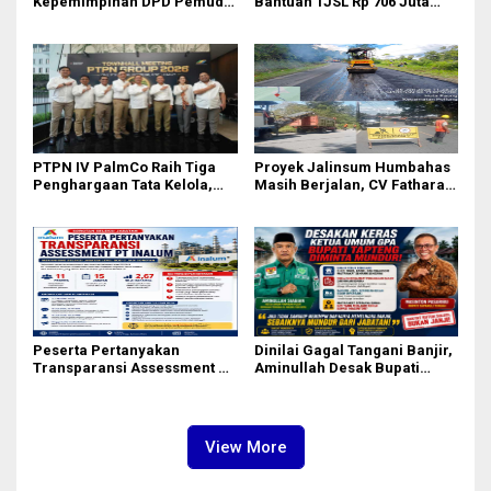
Kepemimpinan DPD Pemuda
Bantuan TJSL Rp 706 Juta
Karya Nasional Kota Medan
untuk Pembangunan Sosial
kepada Josef Sembiring
Berkelanjutan
PTPN IV PalmCo Raih Tiga
Proyek Jalinsum Humbahas
Penghargaan Tata Kelola,
Masih Berjalan, CV Fathara
Perkuat Kinerja Operasional
Jasa Teknik Janjikan
dan Efisiensi
Finishing Ulang
Peserta Pertanyakan
Dinilai Gagal Tangani Banjir,
Transparansi Assessment PT
Aminullah Desak Bupati
Inalum, Mekanisme Seleksi
Tapteng Masinton Pasaribu
Jabatan Level BOD-3 Jadi
Mundur
Sorotan
View More