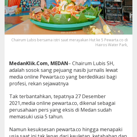
a
n
g
P
e
j
u
Chairum Lubis bersama istri saat merayakan Hut ke 5 Pewarta.co di
a
Hairos Water Park,
n
g
N
MedanKlik.Com, MEDAN
– Chairum Lubis SH,
a
adalah sosok sang pejuang nasib jurnalis lewat
s
i
media online Pewarta.co yang berdedikasi bagi
b
profesi, rekan sejawatnya
J
u
Tak terbantahkan, tepatnya 27 Desember
r
2021,media online pewarta.co, dikenal sebagai
n
a
perusahaan pers yang eksis di Medan sudah
l
memasuki usia 5 tahun.
i
s
Namun kesuksesan pewarta.co hingga menapaki
usia saat ini tak lepas dari keuletan, ketabahan dan