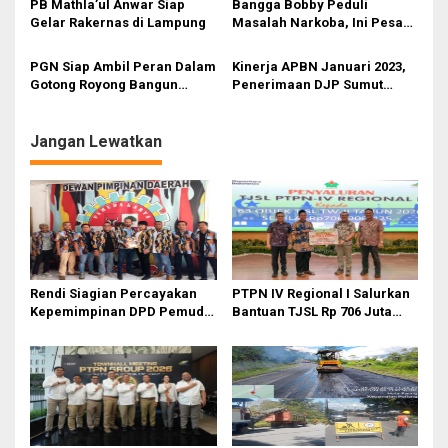
PB Mathla’ul Anwar Siap
Bangga Bobby Peduli
Gelar Rakernas di Lampung
Masalah Narkoba, Ini Pesan
Bang Fauzi
PGN Siap Ambil Peran Dalam
Kinerja APBN Januari 2023,
Gotong Royong Bangun
Penerimaan DJP Sumut
Jargas Nasional Untuk
Capai Rp3,43 T
Kurangi Subsidi Energi
Jangan Lewatkan
Rendi Siagian Percayakan
PTPN IV Regional I Salurkan
Kepemimpinan DPD Pemuda
Bantuan TJSL Rp 706 Juta
Karya Nasional Kota Medan
untuk Pembangunan Sosial
kepada Josef Sembiring
Berkelanjutan