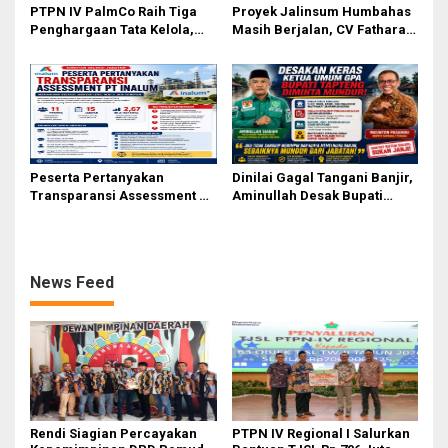
PTPN IV PalmCo Raih Tiga
Proyek Jalinsum Humbahas
Penghargaan Tata Kelola,
Masih Berjalan, CV Fathara
Perkuat Kinerja Operasional
Jasa Teknik Janjikan
dan Efisiensi
Finishing Ulang
Peserta Pertanyakan
Dinilai Gagal Tangani Banjir,
Transparansi Assessment PT
Aminullah Desak Bupati
Inalum, Mekanisme Seleksi
Tapteng Masinton Pasaribu
Jabatan Level BOD-3 Jadi
Mundur
Sorotan
News Feed
Rendi Siagian Percayakan
PTPN IV Regional I Salurkan