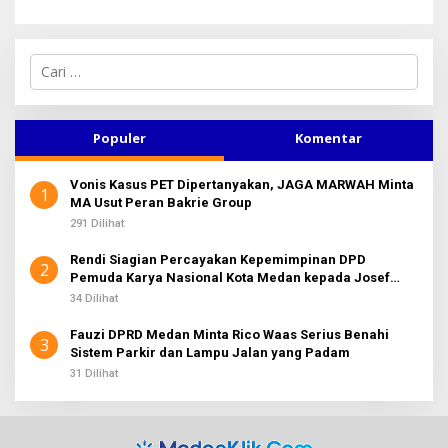
C
a
r
i
u
Populer
Komentar
n
t
Vonis Kasus PET Dipertanyakan, JAGA MARWAH Minta
u
1
MA Usut Peran Bakrie Group
k
:
291 Dilihat
Rendi Siagian Percayakan Kepemimpinan DPD
2
Pemuda Karya Nasional Kota Medan kepada Josef
Sembiring
34 Dilihat
Fauzi DPRD Medan Minta Rico Waas Serius Benahi
3
Sistem Parkir dan Lampu Jalan yang Padam
31 Dilihat