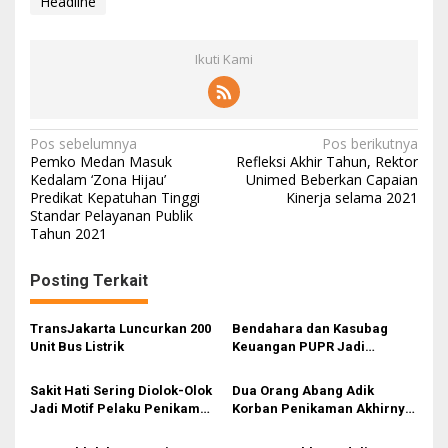
Headline
Ikuti Kami
N
Pos sebelumnya
Pos berikutnya
Pemko Medan Masuk
Refleksi Akhir Tahun, Rektor
a
Kedalam ‘Zona Hijau’
Unimed Beberkan Capaian
Predikat Kepatuhan Tinggi
Kinerja selama 2021
v
Standar Pelayanan Publik
i
Tahun 2021
g
Posting Terkait
a
s
TransJakarta Luncurkan 200
Bendahara dan Kasubag
i
Unit Bus Listrik
Keuangan PUPR Jadi
Tersangka
p
Sakit Hati Sering Diolok-Olok
Dua Orang Abang Adik
o
Jadi Motif Pelaku Penikaman
Korban Penikaman Akhirnya
s
Anak
Meninggal