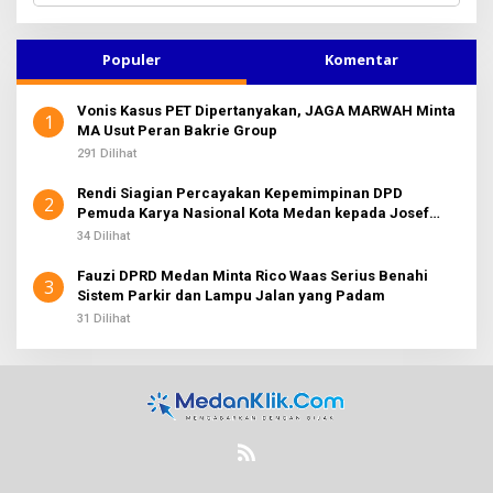
r
i
u
Populer
Komentar
n
t
Vonis Kasus PET Dipertanyakan, JAGA MARWAH Minta
u
1
MA Usut Peran Bakrie Group
k
:
291 Dilihat
Rendi Siagian Percayakan Kepemimpinan DPD
2
Pemuda Karya Nasional Kota Medan kepada Josef
Sembiring
34 Dilihat
Fauzi DPRD Medan Minta Rico Waas Serius Benahi
3
Sistem Parkir dan Lampu Jalan yang Padam
31 Dilihat