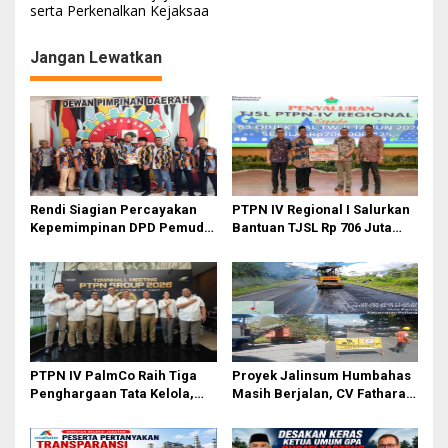
i
serta Perkenalkan Kejaksaa
g
Jangan Lewatkan
a
s
i
p
o
s
Rendi Siagian Percayakan
PTPN IV Regional I Salurkan
Kepemimpinan DPD Pemuda
Bantuan TJSL Rp 706 Juta
Karya Nasional Kota Medan
untuk Pembangunan Sosial
kepada Josef Sembiring
Berkelanjutan
PTPN IV PalmCo Raih Tiga
Proyek Jalinsum Humbahas
Penghargaan Tata Kelola,
Masih Berjalan, CV Fathara
Perkuat Kinerja Operasional
Jasa Teknik Janjikan
dan Efisiensi
Finishing Ulang