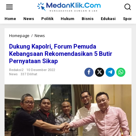
L
e
w
a
Home
News
Politik
Hukum
Bisnis
Edukasi
Sport
t
i
k
Homepage
/
News
D
e
u
Dukung Kapolri, Forum Pemuda
k
k
o
u
Kebangsaan Rekomendasikan 5 Butir
n
n
Pernyataan Sikap
t
g
e
K
Redaksi2
10 Desember 2022
n
a
News
337 Dilihat
p
o
l
r
i
,
F
o
r
u
m