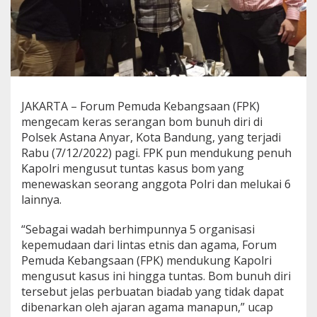
P
e
m
u
d
a
K
e
JAKARTA – Forum Pemuda Kebangsaan (FPK)
b
mengecam keras serangan bom bunuh diri di
a
n
Polsek Astana Anyar, Kota Bandung, yang terjadi
g
Rabu (7/12/2022) pagi. FPK pun mendukung penuh
s
Kapolri mengusut tuntas kasus bom yang
a
menewaskan seorang anggota Polri dan melukai 6
a
lainnya.
n
R
e
“Sebagai wadah berhimpunnya 5 organisasi
k
kepemudaan dari lintas etnis dan agama, Forum
o
Pemuda Kebangsaan (FPK) mendukung Kapolri
m
mengusut kasus ini hingga tuntas. Bom bunuh diri
e
n
tersebut jelas perbuatan biadab yang tidak dapat
d
dibenarkan oleh ajaran agama manapun,” ucap
a