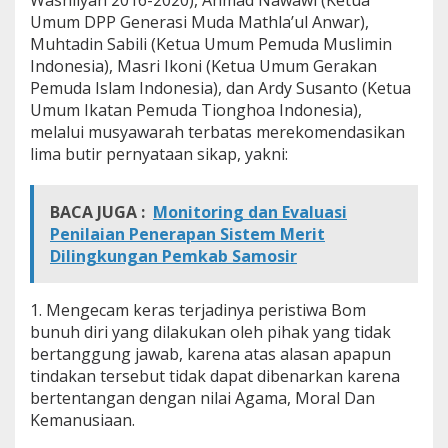
Washliyah 2016-2020), Ahmad Nawawi (Ketua
p
Umum DPP Generasi Muda Mathla’ul Anwar),
Muhtadin Sabili (Ketua Umum Pemuda Muslimin
Indonesia), Masri Ikoni (Ketua Umum Gerakan
Pemuda Islam Indonesia), dan Ardy Susanto (Ketua
Umum Ikatan Pemuda Tionghoa Indonesia),
melalui musyawarah terbatas merekomendasikan
lima butir pernyataan sikap, yakni:
BACA JUGA :
Monitoring dan Evaluasi
Penilaian Penerapan Sistem Merit
Dilingkungan Pemkab Samosir
1. Mengecam keras terjadinya peristiwa Bom
bunuh diri yang dilakukan oleh pihak yang tidak
bertanggung jawab, karena atas alasan apapun
tindakan tersebut tidak dapat dibenarkan karena
bertentangan dengan nilai Agama, Moral Dan
Kemanusiaan.