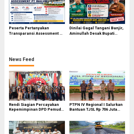
Peserta Pertanyakan
Dinilai Gagal Tangani Banjir,
Transparansi Assessment PT
Aminullah Desak Bupati
Inalum, Mekanisme Seleksi
Tapteng Masinton Pasaribu
Jabatan Level BOD-3 Jadi
Mundur
Sorotan
News Feed
Rendi Siagian Percayakan
PTPN IV Regional I Salurkan
Kepemimpinan DPD Pemuda
Bantuan TJSL Rp 706 Juta
Karya Nasional Kota Medan
untuk Pembangunan Sosial
kepada Josef Sembiring
Berkelanjutan