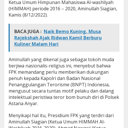
Ketua Umum Himpunan Mahasiswa Al-washliyah
s
(HIMMAH) periode 2016 – 2020, Aminullah Siagian,
i
k
Kamis (8/12/2022).
a
n
5
BACA JUGA :
Naik Bemo Kuning, Musa
B
Rajekshah Ajak Ridwan Kamil Berburu
u
Kuliner Malam Hari
t
i
r
Aminullah yang dikenal juga sebagai tokoh muda
P
berjiwa nasionalis-religius ini, menyebut bahwa
e
r
FPK memandang perlu memberikan dukungan
n
penuh kepada Kapolri dan Badan Nasional
y
Penanggulangan Terorisme (BNPT) Indonesia,
a
mengusut secara tuntas motif pelaku dan dalang
t
a
intelektual peristiwa teror bom bunuh diri di Polsek
a
Astana Anyar.
n
S
Menyikapi hal itu, Presidium FPK yang terdiri dari
i
Aminullah Siagian (Ketua Umum HIMMAH Al-
k
a