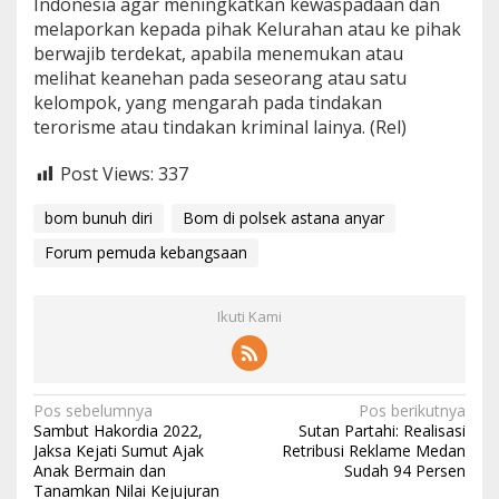
Indonesia agar meningkatkan kewaspadaan dan
melaporkan kepada pihak Kelurahan atau ke pihak
berwajib terdekat, apabila menemukan atau
melihat keanehan pada seseorang atau satu
kelompok, yang mengarah pada tindakan
terorisme atau tindakan kriminal lainya. (Rel)
Post Views:
337
bom bunuh diri
Bom di polsek astana anyar
Forum pemuda kebangsaan
Ikuti Kami
N
Pos sebelumnya
Pos berikutnya
Sambut Hakordia 2022,
Sutan Partahi: Realisasi
a
Jaksa Kejati Sumut Ajak
Retribusi Reklame Medan
Anak Bermain dan
Sudah 94 Persen
v
Tanamkan Nilai Kejujuran