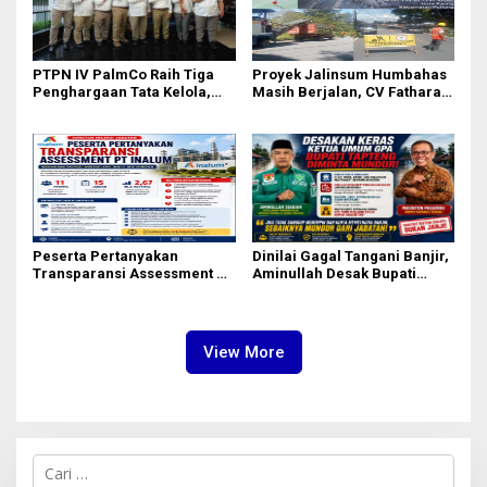
PTPN IV PalmCo Raih Tiga
Proyek Jalinsum Humbahas
Penghargaan Tata Kelola,
Masih Berjalan, CV Fathara
Perkuat Kinerja Operasional
Jasa Teknik Janjikan
dan Efisiensi
Finishing Ulang
Peserta Pertanyakan
Dinilai Gagal Tangani Banjir,
Transparansi Assessment PT
Aminullah Desak Bupati
Inalum, Mekanisme Seleksi
Tapteng Masinton Pasaribu
Jabatan Level BOD-3 Jadi
Mundur
Sorotan
View More
C
a