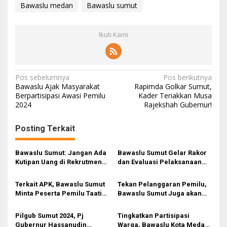
Bawaslu medan
Bawaslu sumut
Ikuti Kami
N
Pos sebelumnya
Pos berikutnya
Bawaslu Ajak Masyarakat
Rapimda Golkar Sumut,
a
Berpartisipasi Awasi Pemilu
Kader Teriakkan Musa
2024
Rajekshah Gubernur!
v
i
Posting Terkait
g
a
Bawaslu Sumut: Jangan Ada
Bawaslu Sumut Gelar Rakor
s
Kutipan Uang di Rekrutmen
dan Evaluasi Pelaksanaan
Panwascam
serta Persiapan
i
Pengawasan Pemilu 2024
Terkait APK, Bawaslu Sumut
Tekan Pelanggaran Pemilu,
p
Minta Peserta Pemilu Taati
Bawaslu Sumut Juga akan
Aturan Kampanye
Fokus Pencegahan
o
Pilgub Sumut 2024, Pj
Tingkatkan Partisipasi
s
Gubernur Hassanudin
Warga, Bawaslu Kota Medan