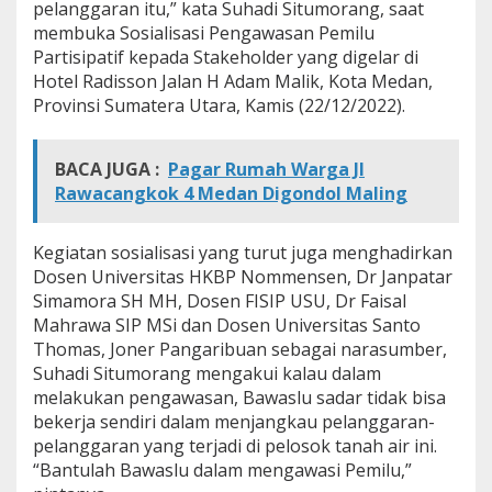
pelanggaran itu,” kata Suhadi Situmorang, saat
n
membuka Sosialisasi Pengawasan Pemilu
y
a
Partisipatif kepada Stakeholder yang digelar di
P
Hotel Radisson Jalan H Adam Malik, Kota Medan,
e
Provinsi Sumatera Utara, Kamis (22/12/2022).
l
a
n
BACA JUGA :
Pagar Rumah Warga Jl
g
Rawacangkok 4 Medan Digondol Maling
g
a
r
Kegiatan sosialisasi yang turut juga menghadirkan
a
n
Dosen Universitas HKBP Nommensen, Dr Janpatar
P
Simamora SH MH, Dosen FISIP USU, Dr Faisal
e
Mahrawa SIP MSi dan Dosen Universitas Santo
m
Thomas, Joner Pangaribuan sebagai narasumber,
i
l
Suhadi Situmorang mengakui kalau dalam
u
melakukan pengawasan, Bawaslu sadar tidak bisa
bekerja sendiri dalam menjangkau pelanggaran-
pelanggaran yang terjadi di pelosok tanah air ini.
“Bantulah Bawaslu dalam mengawasi Pemilu,”