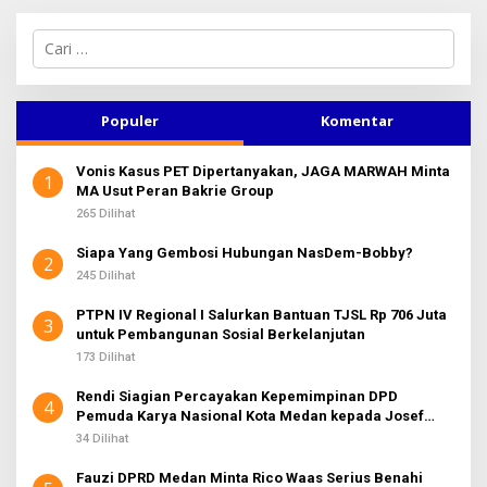
C
a
r
i
u
Populer
Komentar
n
t
Vonis Kasus PET Dipertanyakan, JAGA MARWAH Minta
u
1
MA Usut Peran Bakrie Group
k
:
265 Dilihat
Siapa Yang Gembosi Hubungan NasDem-Bobby?
2
245 Dilihat
PTPN IV Regional I Salurkan Bantuan TJSL Rp 706 Juta
3
untuk Pembangunan Sosial Berkelanjutan
173 Dilihat
Rendi Siagian Percayakan Kepemimpinan DPD
4
Pemuda Karya Nasional Kota Medan kepada Josef
Sembiring
34 Dilihat
Fauzi DPRD Medan Minta Rico Waas Serius Benahi