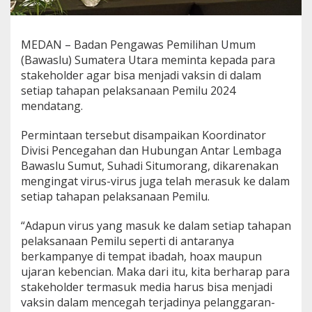
a
k
s
MEDAN – Badan Pengawas Pemilihan Umum
i
n
(Bawaslu) Sumatera Utara meminta kepada para
D
stakeholder agar bisa menjadi vaksin di dalam
a
setiap tahapan pelaksanaan Pemilu 2024
l
mendatang.
a
m
M
Permintaan tersebut disampaikan Koordinator
e
Divisi Pencegahan dan Hubungan Antar Lembaga
n
Bawaslu Sumut, Suhadi Situmorang, dikarenakan
c
mengingat virus-virus juga telah merasuk ke dalam
e
setiap tahapan pelaksanaan Pemilu.
g
a
h
“Adapun virus yang masuk ke dalam setiap tahapan
T
pelaksanaan Pemilu seperti di antaranya
e
berkampanye di tempat ibadah, hoax maupun
r
ujaran kebencian. Maka dari itu, kita berharap para
j
a
stakeholder termasuk media harus bisa menjadi
d
vaksin dalam mencegah terjadinya pelanggaran-
i