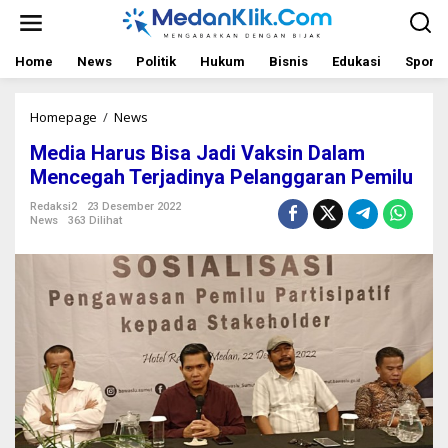
L
e
w
a
Home
News
Politik
Hukum
Bisnis
Edukasi
Sport
t
i
k
Homepage
/
News
M
e
e
Media Harus Bisa Jadi Vaksin Dalam
k
d
o
i
Mencegah Terjadinya Pelanggaran Pemilu
n
a
t
H
Redaksi2
23 Desember 2022
News
363 Dilihat
e
a
n
r
u
s
B
i
s
a
J
a
d
i
V