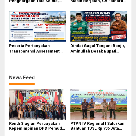
Penghargaan Tata Kelola,
Masih Berjalan, CV Fathara
Perkuat Kinerja Operasional
Jasa Teknik Janjikan
dan Efisiensi
Finishing Ulang
Peserta Pertanyakan
Dinilai Gagal Tangani Banjir,
Transparansi Assessment PT
Aminullah Desak Bupati
Inalum, Mekanisme Seleksi
Tapteng Masinton Pasaribu
Jabatan Level BOD-3 Jadi
Mundur
Sorotan
News Feed
Rendi Siagian Percayakan
PTPN IV Regional I Salurkan
Kepemimpinan DPD Pemuda
Bantuan TJSL Rp 706 Juta
Karya Nasional Kota Medan
untuk Pembangunan Sosial