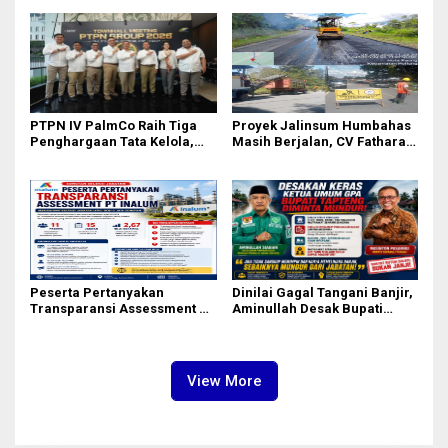
kepada Josef Sembiring
Berkelanjutan
PTPN IV PalmCo Raih Tiga
Proyek Jalinsum Humbahas
Penghargaan Tata Kelola,
Masih Berjalan, CV Fathara
Perkuat Kinerja Operasional
Jasa Teknik Janjikan
dan Efisiensi
Finishing Ulang
Peserta Pertanyakan
Dinilai Gagal Tangani Banjir,
Transparansi Assessment PT
Aminullah Desak Bupati
Inalum, Mekanisme Seleksi
Tapteng Masinton Pasaribu
Jabatan Level BOD-3 Jadi
Mundur
Sorotan
View More