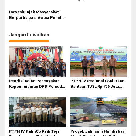
Serahkan Hibah Daerah ke
Hadirkan ‘Warung
KPU dan Bawaslu Sumut
Pengawasan Partisipatif’
Bawaslu Ajak Masyarakat
Berpartisipasi Awasi Pemilu
2024
Jangan Lewatkan
Rendi Siagian Percayakan
PTPN IV Regional I Salurkan
Kepemimpinan DPD Pemuda
Bantuan TJSL Rp 706 Juta
Karya Nasional Kota Medan
untuk Pembangunan Sosial
kepada Josef Sembiring
Berkelanjutan
PTPN IV PalmCo Raih Tiga
Proyek Jalinsum Humbahas