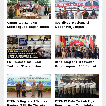
Qanun Adat Langkat
Sosialisasi Wasbang di
Didorong Jadi Kajian Ilmiah
Medan Perjuangan,
Zulkarnaen Janji
Perjuangkan Ruang Bermain
Anak
PDIP Somasi KWP Soal
Rendi Siagian Percayakan
Tuduhan ‘Gerombolan
Kepemimpinan DPD Pemuda
Sirkus’, Buntut Rapat Komisi
Karya Nasional Kota Medan
II Dipimpin Sufmi Dasco
kepada Josef Sembiring
Ahmad
PTPN IV Regional I Salurkan
PTPN IV PalmCo Raih Tiga
Bantuan TJSL Rp 706 Juta
Penghargaan Tata Kelola,