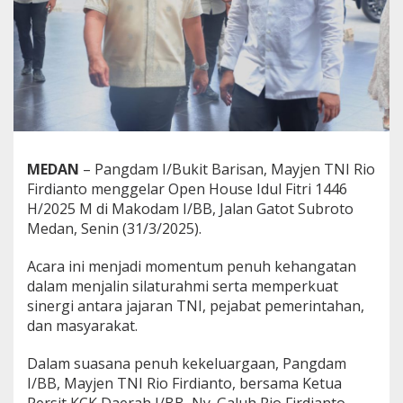
e
r
s
a
m
a
P
r
a
j
MEDAN
– Pangdam I/Bukit Barisan, Mayjen TNI Rio
u
Firdianto menggelar Open House Idul Fitri 1446
r
i
H/2025 M di Makodam I/BB, Jalan Gatot Subroto
t
Medan, Senin (31/3/2025).
,
U
Acara ini menjadi momentum penuh kehangatan
n
dalam menjalin silaturahmi serta memperkuat
s
u
sinergi antara jajaran TNI, pejabat pemerintahan,
r
dan masyarakat.
F
o
Dalam suasana penuh kekeluargaan, Pangdam
r
I/BB, Mayjen TNI Rio Firdianto, bersama Ketua
k
o