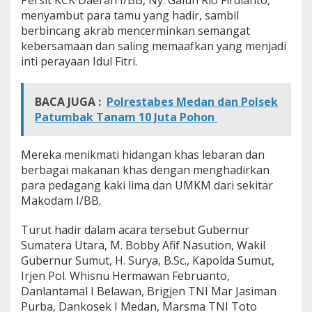
Persit KCK Daerah I/BB, Ny. Galuh Rio Firdianto,
p
menyambut para tamu yang hadir, sambil
i
berbincang akrab mencerminkan semangat
m
kebersamaan dan saling memaafkan yang menjadi
d
a
inti perayaan Idul Fitri.
S
u
m
BACA JUGA :
Polrestabes Medan dan Polsek
u
Patumbak Tanam 10 Juta Pohon
t
,
d
Mereka menikmati hidangan khas lebaran dan
a
berbagai makanan khas dengan menghadirkan
n
para pedagang kaki lima dan UMKM dari sekitar
M
a
Makodam I/BB.
s
y
Turut hadir dalam acara tersebut Gubernur
a
Sumatera Utara, M. Bobby Afif Nasution, Wakil
r
Gubernur Sumut, H. Surya, B.Sc., Kapolda Sumut,
a
k
Irjen Pol. Whisnu Hermawan Februanto,
a
Danlantamal I Belawan, Brigjen TNI Mar Jasiman
t
Purba, Dankosek I Medan, Marsma TNI Toto
M