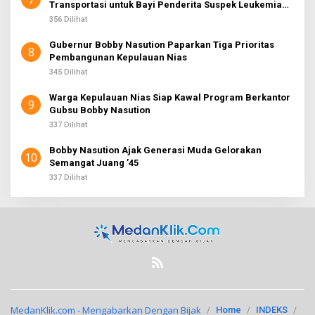
Transportasi untuk Bayi Penderita Suspek Leukemia
Asal Nias Barat
356 Dilihat
Gubernur Bobby Nasution Paparkan Tiga Prioritas
8
Pembangunan Kepulauan Nias
345 Dilihat
Warga Kepulauan Nias Siap Kawal Program Berkantor
9
Gubsu Bobby Nasution
337 Dilihat
Bobby Nasution Ajak Generasi Muda Gelorakan
10
Semangat Juang ’45
337 Dilihat
MedanKlik.com - Mengabarkan Dengan Bijak
Home
INDEKS