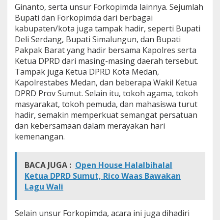
Ginanto, serta unsur Forkopimda lainnya. Sejumlah
e
m
Bupati dan Forkopimda dari berbagai
p
kabupaten/kota juga tampak hadir, seperti Bupati
e
Deli Serdang, Bupati Simalungun, dan Bupati
r
Pakpak Barat yang hadir bersama Kapolres serta
k
Ketua DPRD dari masing-masing daerah tersebut.
u
a
Tampak juga Ketua DPRD Kota Medan,
t
Kapolrestabes Medan, dan beberapa Wakil Ketua
K
DPRD Prov Sumut. Selain itu, tokoh agama, tokoh
e
masyarakat, tokoh pemuda, dan mahasiswa turut
r
j
hadir, semakin memperkuat semangat persatuan
a
dan kebersamaan dalam merayakan hari
s
kemenangan.
a
m
a
BACA JUGA :
Open House Halalbihalal
d
Ketua DPRD Sumut, Rico Waas Bawakan
a
n
Lagu Wali
S
i
l
Selain unsur Forkopimda, acara ini juga dihadiri
a