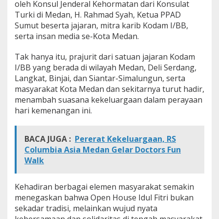
oleh Konsul Jenderal Kehormatan dari Konsulat
t
Turki di Medan, H. Rahmad Syah, Ketua PPAD
u
Sumut beserta jajaran, mitra karib Kodam I/BB,
r
a
serta insan media se-Kota Medan.
h
m
Tak hanya itu, prajurit dari satuan jajaran Kodam
i
I/BB yang berada di wilayah Medan, Deli Serdang,
Langkat, Binjai, dan Siantar-Simalungun, serta
masyarakat Kota Medan dan sekitarnya turut hadir,
menambah suasana kekeluargaan dalam perayaan
hari kemenangan ini.
BACA JUGA :
Pererat Kekeluargaan, RS
Columbia Asia Medan Gelar Doctors Fun
Walk
Kehadiran berbagai elemen masyarakat semakin
menegaskan bahwa Open House Idul Fitri bukan
sekadar tradisi, melainkan wujud nyata