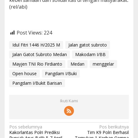
kebersamaan dan solidaritas di tengah masyarakat.
(rel/abi)
Post Views:
224
Idul Fitri 1446 H/2025 M
Jalan gatot subroto
Jalan Gatot Subroto Medan
Makodam I/BB
Mayjen TNI Rio Firdianto
Medan
menggelar
Open house
Pangdam I/Buki
Pangdam I/Bukit Barisan
Ikuti Kami
N
Pos sebelumnya
Pos berikutnya
Kakorlantas Polri Prediksi
Tim K9 Polri Berhasil
a
Puncak Arus Balik 5-7 April,
Temukan 1 Korban Gempa