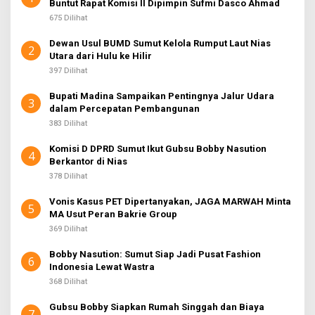
Buntut Rapat Komisi II Dipimpin Sufmi Dasco Ahmad
k
:
675 Dilihat
Dewan Usul BUMD Sumut Kelola Rumput Laut Nias
2
Utara dari Hulu ke Hilir
397 Dilihat
Bupati Madina Sampaikan Pentingnya Jalur Udara
3
dalam Percepatan Pembangunan
383 Dilihat
Komisi D DPRD Sumut Ikut Gubsu Bobby Nasution
4
Berkantor di Nias
378 Dilihat
Vonis Kasus PET Dipertanyakan, JAGA MARWAH Minta
5
MA Usut Peran Bakrie Group
369 Dilihat
Bobby Nasution: Sumut Siap Jadi Pusat Fashion
6
Indonesia Lewat Wastra
368 Dilihat
Gubsu Bobby Siapkan Rumah Singgah dan Biaya
7