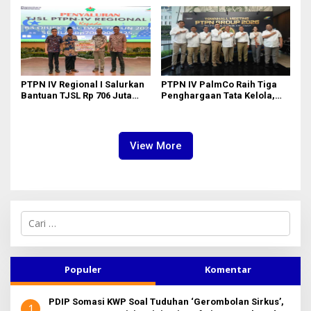
II Dipimpin Sufmi Dasco
kepada Josef Sembiring
Ahmad
PTPN IV Regional I Salurkan
PTPN IV PalmCo Raih Tiga
Bantuan TJSL Rp 706 Juta
Penghargaan Tata Kelola,
untuk Pembangunan Sosial
Perkuat Kinerja Operasional
Berkelanjutan
dan Efisiensi
View More
C
a
r
i
u
Populer
Komentar
n
t
PDIP Somasi KWP Soal Tuduhan ‘Gerombolan Sirkus’,
u
1