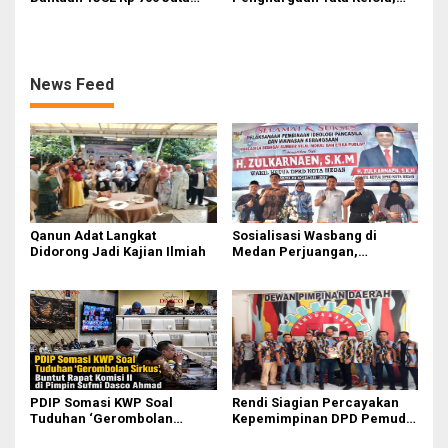
untuk Pembangunan Sosial
Perkuat Kinerja Operasional
Berkelanjutan
dan Efisiensi
News Feed
Qanun Adat Langkat
Sosialisasi Wasbang di
Didorong Jadi Kajian Ilmiah
Medan Perjuangan,
Zulkarnaen Janji
Perjuangkan Ruang Bermain
Anak
PDIP Somasi KWP Soal
Rendi Siagian Percayakan
Tuduhan ‘Gerombolan
Kepemimpinan DPD Pemuda
Sirkus’, Buntut Rapat Komisi
Karya Nasional Kota Medan