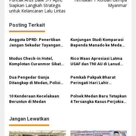
Siapkan Langkah Strategis
Myanmar
v
untuk Kelancaran Lalu Lintas
i
g
Posting Terkait
a
s
Anggota DPRD: Penertiban
Kunjungan Studi Komparasi
Jangan Sekadar Tayangan
Bapenda Manado ke Medan,
i
Medsos, Harus Berdampak
QRESTO Inovasi Split
Nyata pada PAD
Payment Pajak Daerah
p
Modus Check-in Hotel,
Rico Waas Apresiasi Latma
Pertama di Indonesia yang
Komplotan Curanmor Sikat
USAF dan TNI AU di Lanud
o
Jadi Magnet Nasional
Motor CRF di Parkiran: Tiga
Soewondo Medan
s
Pelaku Ditangkap
Dua Pengedar Ganja
Pemkab Pakpak Bharat
Ditangkap di Medan, Polisi
Peringati Hari Lahir
Sita Puluhan Gram Barang
Pancasila
Bukti
10 Kenderaan Kecelakaan
Polsek Medan Baru Tetapkan
Beruntun di Medan
4 Tersangka Kasus Perjokian
UTBK di Medan
Jangan Lewatkan