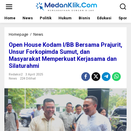
L
e
w
a
Home
News
Politik
Hukum
Bisnis
Edukasi
Sport
t
i
k
Homepage
/
News
O
e
p
Open House Kodam I/BB Bersama Prajurit,
k
e
o
n
Unsur Forkopimda Sumut, dan
n
H
Masyarakat Memperkuat Kerjasama dan
t
o
Silaturahmi
e
u
n
s
Redaksi2
3 April 2025
e
News
224 Dilihat
K
o
d
a
m
I
/
B
B
B