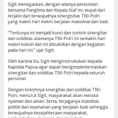
r
Sigit menegaskan, dengan adanya peresmian
u
bersama Panglima dan Kepala Staf ini, wujud dari
,
terjalin dan terwujudnya sinergisitas TNI-Polri
K
yang makin hari makin berjalan maksimal dan baik.
a
p
o
“Tentunya ini menjadi kunci dan contoh sinergitas
l
dan soliditas utamanya TNI-Polri ini semakin hari
r
makin kokoh dan ini dibuktikan dengan kegiatan
i
pada hari ini,” ujar Sigit.
:
W
u
Oleh karena itu, Sigit menginstruksikan kepada
j
Kapolda Papua agar dapat mengimplementasikan
u
sinergitas dan soliditas TNI-Polri kepada seluruh
d
personel.
S
i
n
Dengan kokohnya sinergitas dan soliditas TNI-
e
Polri, menurut Sigit, masyarakat akan merasa
r
nyaman dan aman. Serta, terjaganya stabilitas
g
politik dan keamanan yang berjalan baik sehingga
i
terwujudnya kesejahteraan masyarakat,
t
a