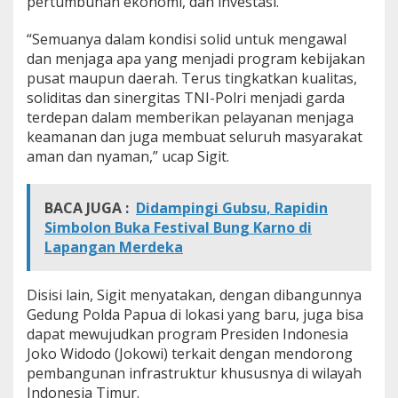
pertumbuhan ekonomi, dan investasi.
s
M
“Semuanya dalam kondisi solid untuk mengawal
a
dan menjaga apa yang menjadi program kebijakan
k
pusat maupun daerah. Terus tingkatkan kualitas,
i
n
soliditas dan sinergitas TNI-Polri menjadi garda
K
terdepan dalam memberikan pelayanan menjaga
o
keamanan dan juga membuat seluruh masyarakat
k
aman dan nyaman,” ucap Sigit.
o
h
BACA JUGA :
Didampingi Gubsu, Rapidin
Simbolon Buka Festival Bung Karno di
Lapangan Merdeka
Disisi lain, Sigit menyatakan, dengan dibangunnya
Gedung Polda Papua di lokasi yang baru, juga bisa
dapat mewujudkan program Presiden Indonesia
Joko Widodo (Jokowi) terkait dengan mendorong
pembangunan infrastruktur khususnya di wilayah
Indonesia Timur.