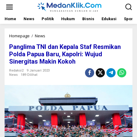
L
e
w
a
Home
News
Politik
Hukum
Bisnis
Edukasi
Sport
t
i
k
Homepage
/
News
P
e
a
Panglima TNI dan Kepala Staf Resmikan
k
n
o
g
Polda Papua Baru, Kapolri: Wujud
n
l
Sinergitas Makin Kokoh
t
i
e
m
Redaksi2
9 Januari 2023
n
a
News
189 Dilihat
T
N
I
d
a
n
K
e
p
a
l