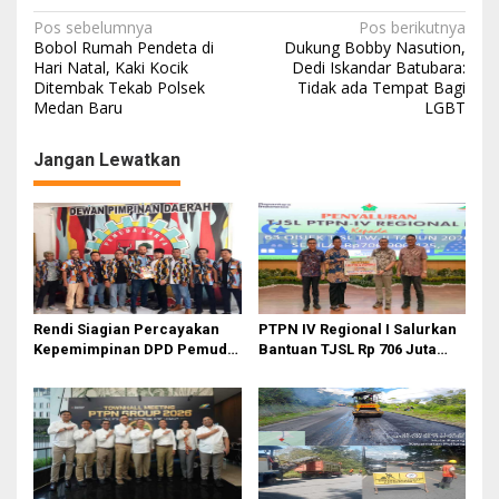
N
Pos sebelumnya
Pos berikutnya
Bobol Rumah Pendeta di
Dukung Bobby Nasution,
a
Hari Natal, Kaki Kocik
Dedi Iskandar Batubara:
Ditembak Tekab Polsek
Tidak ada Tempat Bagi
v
Medan Baru
LGBT
i
g
Jangan Lewatkan
a
s
i
p
o
Rendi Siagian Percayakan
PTPN IV Regional I Salurkan
s
Kepemimpinan DPD Pemuda
Bantuan TJSL Rp 706 Juta
Karya Nasional Kota Medan
untuk Pembangunan Sosial
kepada Josef Sembiring
Berkelanjutan