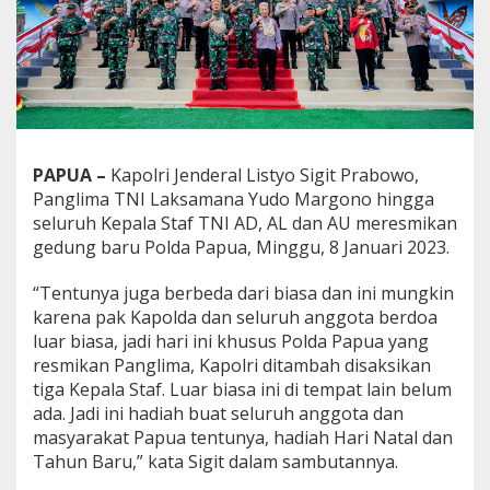
a
S
t
a
f
R
e
s
m
PAPUA –
Kapolri Jenderal Listyo Sigit Prabowo,
i
Panglima TNI Laksamana Yudo Margono hingga
k
seluruh Kepala Staf TNI AD, AL dan AU meresmikan
a
gedung baru Polda Papua, Minggu, 8 Januari 2023.
n
P
o
“Tentunya juga berbeda dari biasa dan ini mungkin
l
karena pak Kapolda dan seluruh anggota berdoa
d
luar biasa, jadi hari ini khusus Polda Papua yang
a
resmikan Panglima, Kapolri ditambah disaksikan
P
a
tiga Kepala Staf. Luar biasa ini di tempat lain belum
p
ada. Jadi ini hadiah buat seluruh anggota dan
u
masyarakat Papua tentunya, hadiah Hari Natal dan
a
Tahun Baru,” kata Sigit dalam sambutannya.
B
a