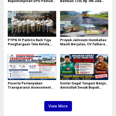
Kepemimpinan DPD Pemuda
Bantuan TJSL Rp 706 Juta
Karya Nasional Kota Medan
untuk Pembangunan Sosial
kepada Josef Sembiring
Berkelanjutan
PTPN IV PalmCo Raih Tiga
Proyek Jalinsum Humbahas
Penghargaan Tata Kelola,
Masih Berjalan, CV Fathara
Perkuat Kinerja Operasional
Jasa Teknik Janjikan
dan Efisiensi
Finishing Ulang
Peserta Pertanyakan
Dinilai Gagal Tangani Banjir,
Transparansi Assessment PT
Aminullah Desak Bupati
Inalum, Mekanisme Seleksi
Tapteng Masinton Pasaribu
Jabatan Level BOD-3 Jadi
Mundur
Sorotan
View More