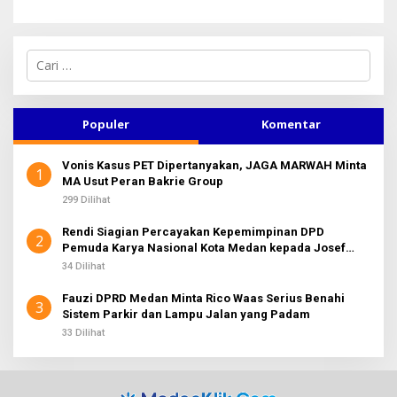
C
a
r
i
u
Populer
Komentar
n
t
Vonis Kasus PET Dipertanyakan, JAGA MARWAH Minta
u
1
MA Usut Peran Bakrie Group
k
:
299 Dilihat
Rendi Siagian Percayakan Kepemimpinan DPD
2
Pemuda Karya Nasional Kota Medan kepada Josef
Sembiring
34 Dilihat
Fauzi DPRD Medan Minta Rico Waas Serius Benahi
3
Sistem Parkir dan Lampu Jalan yang Padam
33 Dilihat