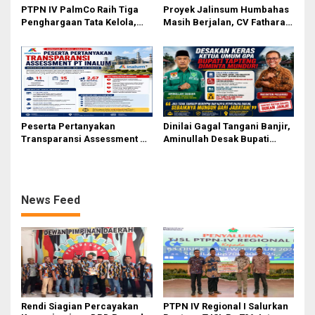
PTPN IV PalmCo Raih Tiga
Proyek Jalinsum Humbahas
Penghargaan Tata Kelola,
Masih Berjalan, CV Fathara
Perkuat Kinerja Operasional
Jasa Teknik Janjikan
dan Efisiensi
Finishing Ulang
Peserta Pertanyakan
Dinilai Gagal Tangani Banjir,
Transparansi Assessment PT
Aminullah Desak Bupati
Inalum, Mekanisme Seleksi
Tapteng Masinton Pasaribu
Jabatan Level BOD-3 Jadi
Mundur
Sorotan
News Feed
Rendi Siagian Percayakan
PTPN IV Regional I Salurkan